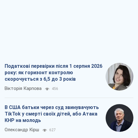
Вікторія Карпова
456
В США батьки через суд звинувачують
TikTok у смерті своїх дітей, або Атака
КНР на молодь
Олександр Кірш
627
Український бізнес – теж частина
обороноздатності країни. Влада має
створити економічний щит для
компаній
Олексій Давиденко
705
Чи здатні російські удари по бізнесу
викликати економічну катастрофу?
Сергій Фурса
1,3 т.