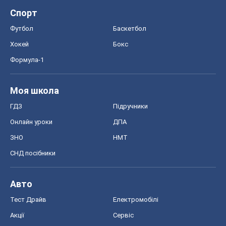
ЗНО
НМТ
СНД посібники
Авто
Тест Драйв
Електромобілі
Акції
Сервіс
Food Oboz
Рецепти
Напої
Дієти
Економіка
Ринки та компанії
Макроекономіка