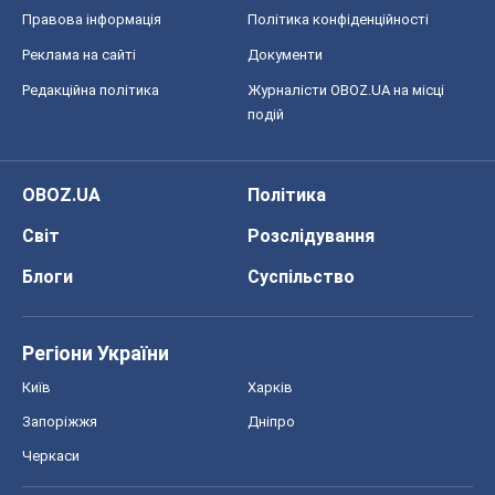
Регіони України
Київ
Харків
Запоріжжя
Дніпро
Черкаси
Спорт
Футбол
Баскетбол
Хокей
Бокс
Формула-1
Моя школа
ГДЗ
Підручники
Онлайн уроки
ДПА