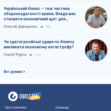
Всі думки
Про компанію
Команда
Правова інформація
Політика конфіденційності
Реклама на сайті
Документи
Редакційна політика
Журналісти OBOZ.UA на місці
подій
OBOZ.UA
Політика
Світ
Розслідування
Блоги
Суспільство