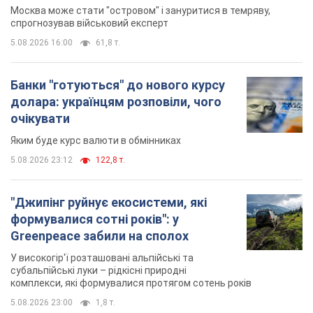
"Джипінг руйнує екосистеми, які
формувалися сотні років": у
Greenpeace забили на сполох
У високогір'ї розташовані альпійські та
субальпійські луки – рідкісні природні
комплекси, які формувалися протягом сотень років
5.08.2026 23:00
1,8 т.