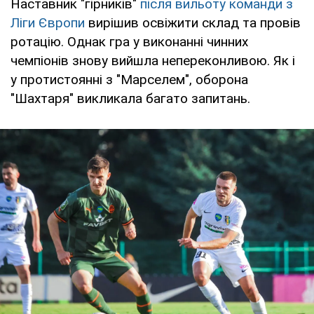
Наставник "гірників"
після вильоту команди з
Ліги Європи
вирішив освіжити склад та провів
ротацію. Однак гра у виконанні чинних
чемпіонів знову вийшла непереконливою. Як і
у протистоянні з "Марселем", оборона
"Шахтаря" викликала багато запитань.