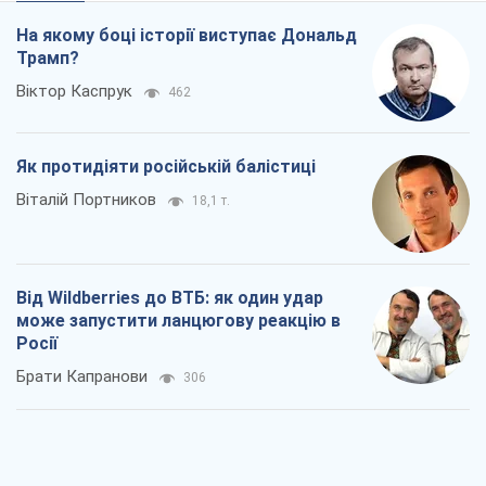
Від Wildberries до ВТБ: як один удар
може запустити ланцюгову реакцію в
Росії
Брати Капранови
306
Податкові перевірки після 1 серпня 2026
року: як горизонт контролю
скорочується з 6,5 до 3 років