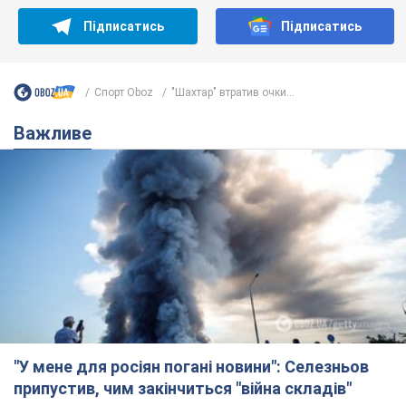
"У мене для росіян погані новини": Селезньов
припустив, чим закінчиться "війна складів"
Москва може стати "островом" і зануритися в темряву,
спрогнозував військовий експерт
5.08.2026 16:00
61,8 т.
Банки "готуються" до нового курсу
долара: українцям розповіли, чого
очікувати
Яким буде курс валюти в обмінниках
5.08.2026 23:12
122,8 т.