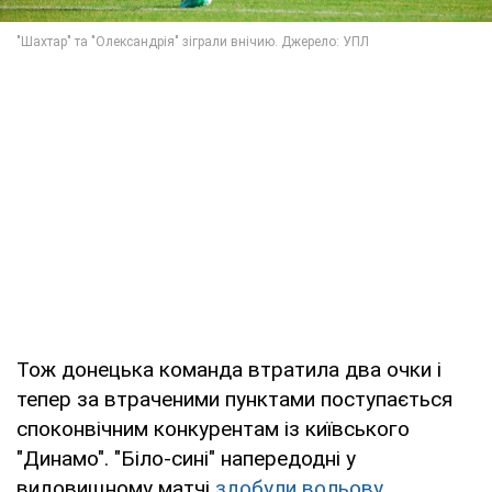
Тож донецька команда втратила два очки і
тепер за втраченими пунктами поступається
споконвічним конкурентам із київського
"Динамо". "Біло-сині" напередодні у
видовищному матчі
здобули вольову