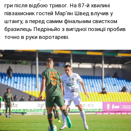
гри після відбою тривог. На 87-й хвилині
півзахисник гостей Мар'ян Швед влучив у
штангу, а перед самим фінальним свистком
бразилець Педріньйо з вигідної позиції пробив
точно в руки воротареві.