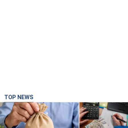
TOP NEWS
Українці "хакнули" Пенсійний фонд: виплати
масово підвищують через позови, але грошей
не вистачає
Як перераховують пенсії
5 годин тому
104,9 т.