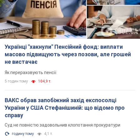
ВАКС обрав запобіжний захід експосолці
України у США Стефанішиній: що відомо про
справу
Суд не повністю задовольнив клопотання прокуратури
годину тому
4,1 т.
Росія атакувала судно під прапором Гвінеї-
Бісау у Чорному морі: є жертва і постраждалі
Суховантаж був цивільним і перевозив українську пшеницю
2 години тому
1,1 т.