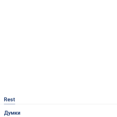
Rest
Думки
На якому боці історії виступає Дональд
Трамп?
Віктор Каспрук
462
Як протидіяти російській балістиці
Віталій Портников
18,1 т.