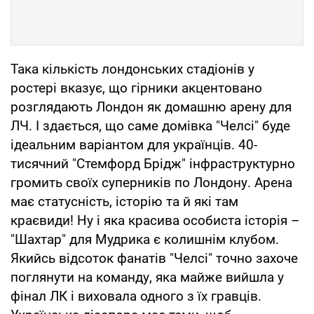
Така кількість лондонських стадіонів у
ростері вказує, що гірники акцентовано
розглядають Лондон як домашню арену для
ЛЧ. І здається, що саме домівка "Челсі" буде
ідеальним варіантом для українців. 40-
тисячний "Стемфорд Брідж" інфраструктурно
громить своїх суперників по Лондону. Арена
має статусність, історію та й які там
краєвиди! Ну і яка красива особиста історія –
"Шахтар" для Мудрика є колишнім клубом.
Якийсь відсоток фанатів "Челсі" точно захоче
поглянути на команду, яка майже вийшла у
фінал ЛК і виховала одного з їх гравців.