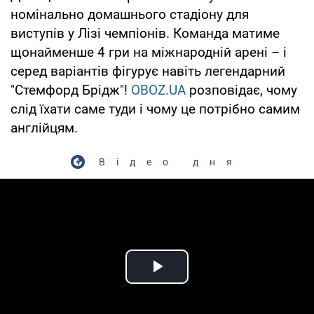
номінально домашнього стадіону для
виступів у Лізі чемпіонів. Команда матиме
щонайменше 4 гри на міжнародній арені – і
серед варіантів фігурує навіть легендарний
"Стемфорд Брідж"!
OBOZ.UA
розповідає, чому
слід їхати саме туди і чому це потрібно самим
англійцям.
Відео дня
Play Video