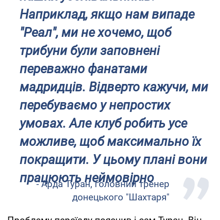
Наприклад, якщо нам випаде
"Реал", ми не хочемо, щоб
трибуни були заповнені
переважно фанатами
мадридців. Відверто кажучи, ми
перебуваємо у непростих
умовах. Але клуб робить усе
можливе, щоб максимально їх
покращити. У цьому плані вони
працюють неймовірно
- Арда Туран, головний тренер
донецького "Шахтаря"