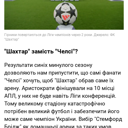
"Шахтар" замість "Челсі"?
Результати синіх минулого сезону
дозволяють нам припустити, що самі фанати
"Челсі" хочуть, щоб "Шахтар" обрав саме їх
арену. Аристократи фінішували на 10 місці
АПЛ, у них не буде навіть Ліги конференцій.
Тому великому стадіону катастрофічно
потрібен великий футбол і забезпечити його
може саме чемпіон України. Вибір "Стемфорд
Брідж" як домашньої арени за таких умов