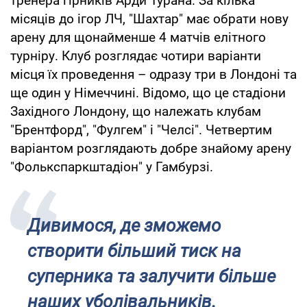
тренера гірників Арди Турана. За кілька
місяців до ігор ЛЧ, "Шахтар" має обрати нову
арену для щонайменше 4 матчів елітного
турніру. Клуб розглядає чотири варіанти
місця їх проведення – одразу три в Лондоні та
ще один у Німеччині. Відомо, що це стадіони
Західного Лондону, що належать клубам
"Брентфорд", "Фулгем" і "Челсі". Четвертим
варіантом розглядають добре знайому арену
"Фолькспаркштадіон" у Гамбурзі.
Дивимося, де зможемо
створити більший тиск на
суперника та залучити більше
наших уболівальників.