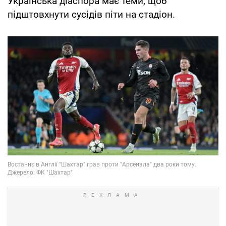
Українська діаспора має теми, щоб
підштовхнути сусідів піти на стадіон.