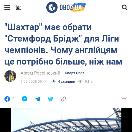
"Шахтар" має обрати
"Стемфорд Брідж" для Ліги
чемпіонів. Чому англійцям
це потрібно більше, ніж нам
Артем Россінський
Спорт Oboz
7.07.2026 09:44
4 хвилини
9,1 т.
0
РУС