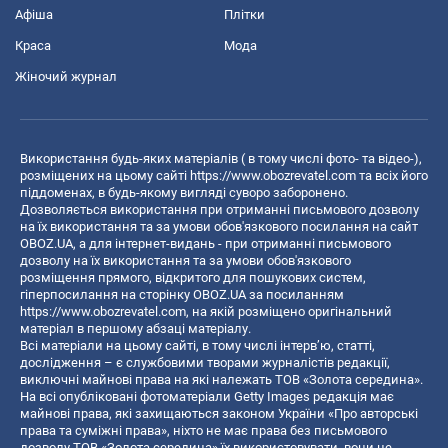
Афіша
Плітки
Краса
Мода
Жіночий журнал
Використання будь-яких матеріалів ( в тому числі фото- та відео-),
розміщених на цьому сайті
https://www.obozrevatel.com
та всіх його
піддоменах, в будь-якому вигляді суворо заборонено.
Дозволяється використання при отриманні письмового дозволу
на їх використання та за умови обов'язкового посилання на сайт
OBOZ.UA, а для інтернет-видань - при отриманні письмового
дозволу на їх використання та за умови обов'язкового
розміщення прямого, відкритого для пошукових систем,
гіперпосилання на сторінку OBOZ.UA за посиланням
https://www.obozrevatel.com
, на якій розміщено оригінальний
матеріал в першому абзаці матеріалу.
Всі матеріали на цьому сайті, в тому числі інтерв’ю, статті,
дослідження – є службовими творами журналістів редакції,
виключні майнові права на які належать ТОВ «Золота середина».
На всі опубліковані фотоматеріали Getty Images редакція має
майнові права, які захищаються законом України «Про авторські
права та суміжні права», ніхто не має права без письмового
дозволу ТОВ «Золота середина» їх використовувати, вони не