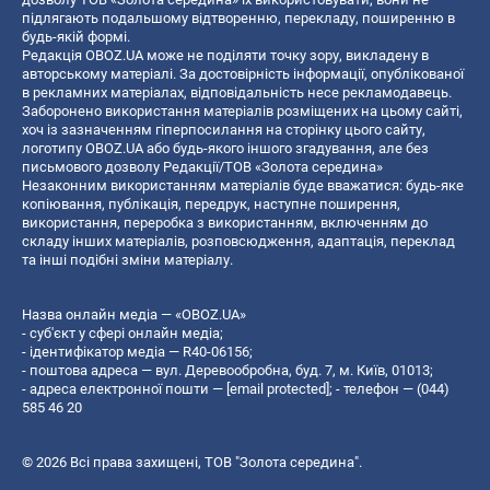
підлягають подальшому відтворенню, перекладу, поширенню в
будь-якій формі.
Редакція OBOZ.UA може не поділяти точку зору, викладену в
авторському матеріалі. За достовірність інформації, опублікованої
в рекламних матеріалах, відповідальність несе рекламодавець.
Заборонено використання матеріалів розміщених на цьому сайті,
хоч із зазначенням гіперпосилання на сторінку цього сайту,
логотипу OBOZ.UA або будь-якого іншого згадування, але без
письмового дозволу Редакції/ТОВ «Золота середина»
Незаконним використанням матеріалів буде вважатися: будь-яке
копiювання, публiкацiя, передрук, наступне поширення,
використання, переробка з використанням, включенням до
складу інших матеріалів, розповсюдження, адаптація, переклад
та інші подібні зміни матеріалу.
Назва онлайн медіа — «OBOZ.UA»
- суб'єкт у сфері онлайн медіа;
- ідентифікатор медіа — R40-06156;
- поштова адреса — вул. Деревообробна, буд. 7, м. Київ, 01013;
- адреса електронної пошти —
[email protected]
; - телефон — (044)
585 46 20
© 2026 Всі права захищені, ТОВ "Золота середина".