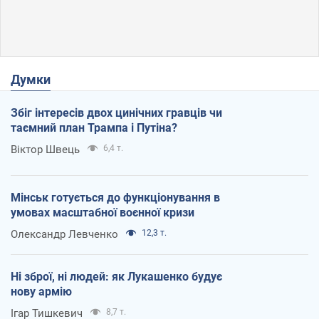
Думки
Збіг інтересів двох цинічних гравців чи
таємний план Трампа і Путіна?
Віктор Швець
6,4 т.
Мінськ готується до функціонування в
умовах масштабної воєнної кризи
Олександр Левченко
12,3 т.
Ні зброї, ні людей: як Лукашенко будує
нову армію
Ігар Тишкевич
8,7 т.