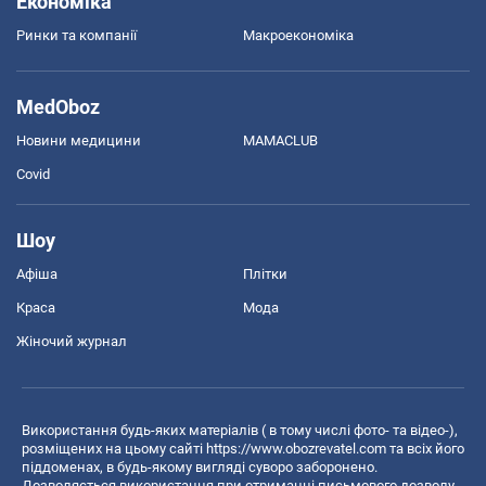
Економіка
Ринки та компанії
Макроекономіка
MedOboz
Новини медицини
MAMACLUB
Covid
Шоу
Афіша
Плітки
Краса
Мода
Жіночий журнал
Використання будь-яких матеріалів ( в тому числі фото- та відео-),
розміщених на цьому сайті
https://www.obozrevatel.com
та всіх його
піддоменах, в будь-якому вигляді суворо заборонено.
Дозволяється використання при отриманні письмового дозволу