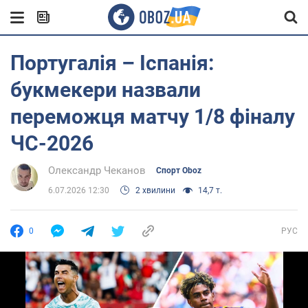
Португалія – Іспанія:
букмекери назвали
переможця матчу 1/8 фіналу
ЧС-2026
Олександр Чеканов
Спорт Oboz
6.07.2026 12:30
2 хвилини
14,7 т.
0
РУС