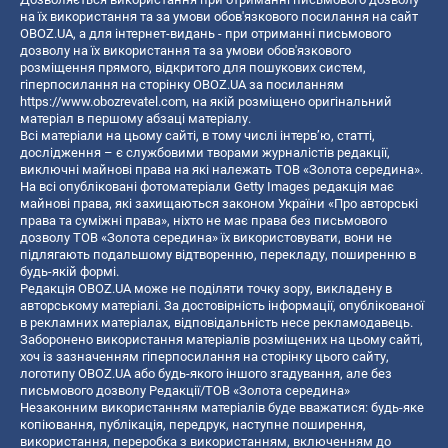
на їх використання та за умови обов'язкового посилання на сайт
OBOZ.UA, а для інтернет-видань - при отриманні письмового
дозволу на їх використання та за умови обов'язкового
розміщення прямого, відкритого для пошукових систем,
гіперпосилання на сторінку OBOZ.UA за посиланням
https://www.obozrevatel.com
, на якій розміщено оригінальний
матеріал в першому абзаці матеріалу.
Всі матеріали на цьому сайті, в тому числі інтерв’ю, статті,
дослідження – є службовими творами журналістів редакції,
виключні майнові права на які належать ТОВ «Золота середина».
На всі опубліковані фотоматеріали Getty Images редакція має
майнові права, які захищаються законом України «Про авторські
права та суміжні права», ніхто не має права без письмового
дозволу ТОВ «Золота середина» їх використовувати, вони не
підлягають подальшому відтворенню, перекладу, поширенню в
будь-якій формі.
Редакція OBOZ.UA може не поділяти точку зору, викладену в
авторському матеріалі. За достовірність інформації, опублікованої
в рекламних матеріалах, відповідальність несе рекламодавець.
Заборонено використання матеріалів розміщених на цьому сайті,
хоч із зазначенням гіперпосилання на сторінку цього сайту,
логотипу OBOZ.UA або будь-якого іншого згадування, але без
письмового дозволу Редакції/ТОВ «Золота середина»
Незаконним використанням матеріалів буде вважатися: будь-яке
копiювання, публiкацiя, передрук, наступне поширення,
використання, переробка з використанням, включенням до