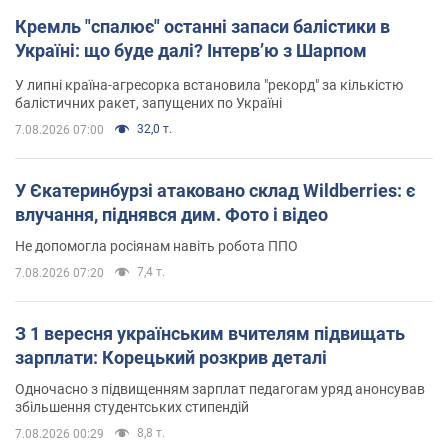
Кремль "спалює" останні запаси балістики в
Україні: що буде далі? Інтерв’ю з Шарпом
У липні країна-агресорка встановила "рекорд" за кількістю
балістичних ракет, запущених по Україні
32,0 т.
7.08.2026 07:00
У Єкатеринбурзі атаковано склад Wildberries: є
влучання, піднявся дим. Фото і відео
Не допомогла росіянам навіть робота ППО
7,4 т.
7.08.2026 07:20
З 1 вересня українським вчителям підвищать
зарплати: Корецький розкрив деталі
Одночасно з підвищенням зарплат педагогам уряд анонсував
збільшення студентських стипендій
8,8 т.
7.08.2026 00:29