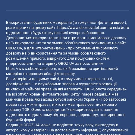
Використання будь-яких матеріалів ( в тому числі фото- та відео-),
розміщених на цьому сайті
https://www.obozrevatel.com
та всіх його
піддоменах, в будь-якому вигляді суворо заборонено.
Дозволяється використання при отриманні письмового дозволу
на їх використання та за умови обов'язкового посилання на сайт
OBOZ.UA, а для інтернет-видань - при отриманні письмового
дозволу на їх використання та за умови обов'язкового
розміщення прямого, відкритого для пошукових систем,
гіперпосилання на сторінку OBOZ.UA за посиланням
https://www.obozrevatel.com
, на якій розміщено оригінальний
матеріал в першому абзаці матеріалу.
Всі матеріали на цьому сайті, в тому числі інтерв’ю, статті,
дослідження – є службовими творами журналістів редакції,
виключні майнові права на які належать ТОВ «Золота середина».
На всі опубліковані фотоматеріали Getty Images редакція має
майнові права, які захищаються законом України «Про авторські
права та суміжні права», ніхто не має права без письмового
дозволу ТОВ «Золота середина» їх використовувати, вони не
підлягають подальшому відтворенню, перекладу, поширенню в
будь-якій формі.
Редакція OBOZ.UA може не поділяти точку зору, викладену в
авторському матеріалі. За достовірність інформації, опублікованої