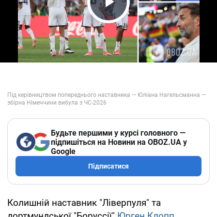
Play Video
Будьте першими у курсі головного —
підпишіться на Новини на OBOZ.UA у
Google
Підписатися
Колишній наставник "Ліверпуля" та
дортмундської "Боруссії"
Юрген Клопп