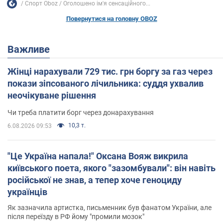
Спорт Oboz
Оголошено ім'я сенсаційного...
Повернутися на головну OBOZ
Важливе
Жінці нарахували 729 тис. грн боргу за газ через
покази зіпсованого лічильника: суддя ухвалив
неочікуване рішення
Чи треба платити борг через донарахування
10,3 т.
6.08.2026 09:53
"Це Україна напала!" Оксана Вояж викрила
київського поета, якого "зазомбували": він навіть
російської не знав, а тепер хоче геноциду
українців
Як зазначила артистка, письменник був фанатом України, але
після переїзду в РФ йому "промили мозок"