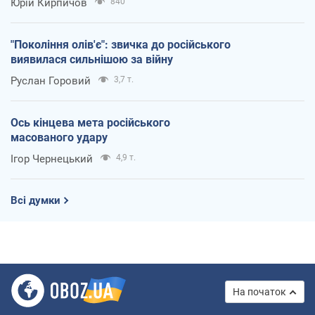
Юрій Кирпичов
840
"Покоління олів'є": звичка до російського
виявилася сильнішою за війну
Руслан Горовий
3,7 т.
Ось кінцева мета російського
масованого удару
Ігор Чернецький
4,9 т.
Всі думки
На початок