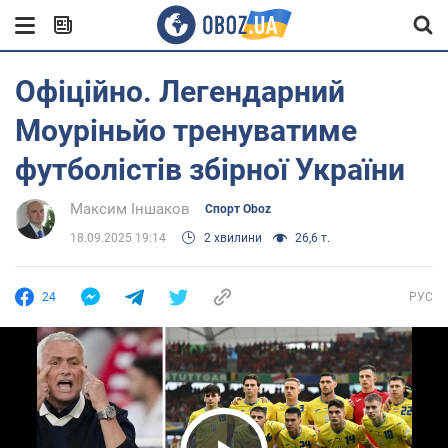
Офіційно. Легендарний
Моуріньйо тренуватиме
футболістів збірної України
Максим Іншаков
Спорт Oboz
18.09.2025 19:14
2 хвилини
26,6 т.
24
РУС