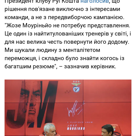
Президент клубу Руї Кошта
наголосив
, що
рішення пов'язане виключно з інтересами
команди, а не з передвиборчою кампанією.
"Жозе Моуріньйо не потребує представлення.
Це один із найтитулованіших тренерів у світі, і
для нас велика честь повернути його додому.
Ми шукали людину з менталітетом
переможця, і складно було знайти когось із
багатшим резюме", – зазначив керівник.