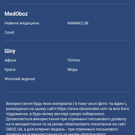
MedOboz
Новини медицини
MAMACLUB
Covid
Шоу
Афіша
Плітки
Краса
Мода
Жіночий журнал
Використання будь-яких матеріалів ( в тому числі фото- та відео-),
розміщених на цьому сайті
https://www.obozrevatel.com
та всіх його
піддоменах, в будь-якому вигляді суворо заборонено.
Дозволяється використання при отриманні письмового дозволу
на їх використання та за умови обов'язкового посилання на сайт
OBOZ.UA, а для інтернет-видань - при отриманні письмового
дозволу на їх використання та за умови обов'язкового