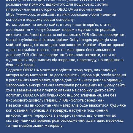
розміщення прямого, відкритого для пошукових систем,
гіперпосилання на сторінку OBOZ.UA за посиланням
https://www.obozrevatel.com
, на якій розміщено оригінальний
матеріал в першому абзаці матеріалу.
Всі матеріали на цьому сайті, в тому числі інтерв’ю, статті,
дослідження – є службовими творами журналістів редакції,
виключні майнові права на які належать ТОВ «Золота середина».
На всі опубліковані фотоматеріали Getty Images редакція має
майнові права, які захищаються законом України «Про авторські
права та суміжні права», ніхто не має права без письмового
дозволу ТОВ «Золота середина» їх використовувати, вони не
підлягають подальшому відтворенню, перекладу, поширенню в
будь-якій формі.
Редакція OBOZ.UA може не поділяти точку зору, викладену в
авторському матеріалі. За достовірність інформації, опублікованої
в рекламних матеріалах, відповідальність несе рекламодавець.
Заборонено використання матеріалів розміщених на цьому сайті,
хоч із зазначенням гіперпосилання на сторінку цього сайту,
логотипу OBOZ.UA або будь-якого іншого згадування, але без
письмового дозволу Редакції/ТОВ «Золота середина»
Незаконним використанням матеріалів буде вважатися: будь-яке
копiювання, публiкацiя, передрук, наступне поширення,
використання, переробка з використанням, включенням до
складу інших матеріалів, розповсюдження, адаптація, переклад
та інші подібні зміни матеріалу.