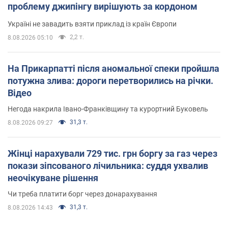
проблему джипінгу вирішують за кордоном
Україні не завадить взяти приклад із країн Європи
2,2 т.
8.08.2026 05:10
На Прикарпатті після аномальної спеки пройшла
потужна злива: дороги перетворились на річки.
Відео
Негода накрила Івано-Франківщину та курортний Буковель
31,3 т.
8.08.2026 09:27
Жінці нарахували 729 тис. грн боргу за газ через
покази зіпсованого лічильника: суддя ухвалив
неочікуване рішення
Чи треба платити борг через донарахування
31,3 т.
8.08.2026 14:43