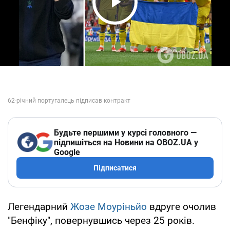
Play Video
Будьте першими у курсі головного —
підпишіться на Новини на OBOZ.UA у
Google
Підписатися
Легендарний
Жозе Моуріньйо
вдруге очолив
"Бенфіку", повернувшись через 25 років.