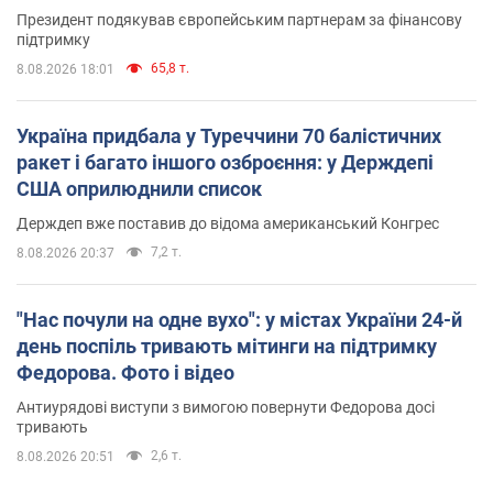
Президент подякував європейським партнерам за фінансову
підтримку
65,8 т.
8.08.2026 18:01
Україна придбала у Туреччини 70 балістичних
ракет і багато іншого озброєння: у Держдепі
США оприлюднили список
Держдеп вже поставив до відома американський Конгрес
7,2 т.
8.08.2026 20:37
"Нас почули на одне вухо": у містах України 24-й
день поспіль тривають мітинги на підтримку
Федорова. Фото і відео
Антиурядові виступи з вимогою повернути Федорова досі
тривають
2,6 т.
8.08.2026 20:51