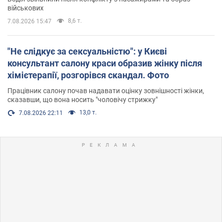
військових
8,6 т.
7.08.2026 15:47
"Не слідкує за сексуальністю": у Києві
консультант салону краси образив жінку після
хімієтерапії, розгорівся скандал. Фото
Працівник салону почав надавати оцінку зовнішності жінки,
сказавши, що вона носить "чоловічу стрижку"
13,0 т.
7.08.2026 22:11