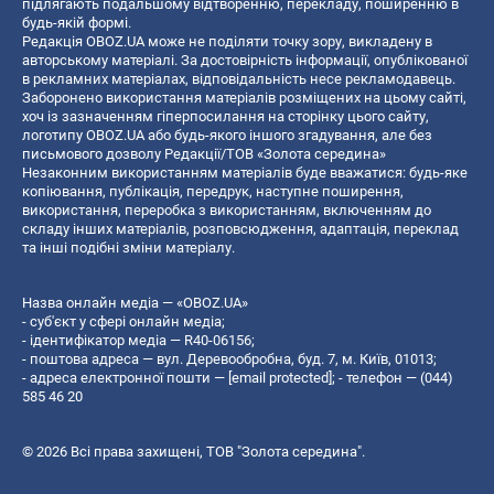
підлягають подальшому відтворенню, перекладу, поширенню в
будь-якій формі.
Редакція OBOZ.UA може не поділяти точку зору, викладену в
авторському матеріалі. За достовірність інформації, опублікованої
в рекламних матеріалах, відповідальність несе рекламодавець.
Заборонено використання матеріалів розміщених на цьому сайті,
хоч із зазначенням гіперпосилання на сторінку цього сайту,
логотипу OBOZ.UA або будь-якого іншого згадування, але без
письмового дозволу Редакції/ТОВ «Золота середина»
Незаконним використанням матеріалів буде вважатися: будь-яке
копiювання, публiкацiя, передрук, наступне поширення,
використання, переробка з використанням, включенням до
складу інших матеріалів, розповсюдження, адаптація, переклад
та інші подібні зміни матеріалу.
Назва онлайн медіа — «OBOZ.UA»
- суб'єкт у сфері онлайн медіа;
- ідентифікатор медіа — R40-06156;
- поштова адреса — вул. Деревообробна, буд. 7, м. Київ, 01013;
- адреса електронної пошти —
[email protected]
; - телефон — (044)
585 46 20
© 2026 Всі права захищені, ТОВ "Золота середина".