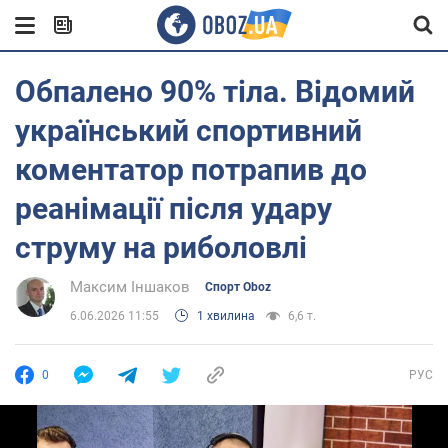
Обпалено 90% тіла. Відомий
український спортивний
коментатор потрапив до
реанімації після удару
струму на риболовлі
Максим Іншаков
Спорт Oboz
6.06.2026 11:55
1 хвилина
6,6 т.
0
РУС