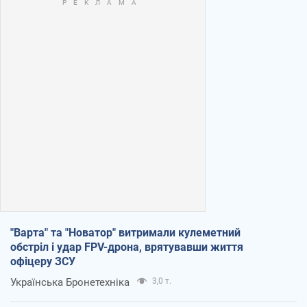
"Варта" та "Новатор" витримали кулеметний
обстріл і удар FPV-дрона, врятувавши життя
офіцеру ЗСУ
Українська Бронетехніка
3,0 т.