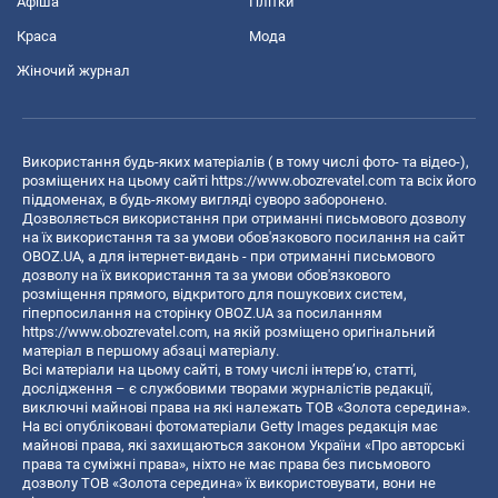
Афіша
Плітки
Краса
Мода
Жіночий журнал
Використання будь-яких матеріалів ( в тому числі фото- та відео-),
розміщених на цьому сайті
https://www.obozrevatel.com
та всіх його
піддоменах, в будь-якому вигляді суворо заборонено.
Дозволяється використання при отриманні письмового дозволу
на їх використання та за умови обов'язкового посилання на сайт
OBOZ.UA, а для інтернет-видань - при отриманні письмового
дозволу на їх використання та за умови обов'язкового
розміщення прямого, відкритого для пошукових систем,
гіперпосилання на сторінку OBOZ.UA за посиланням
https://www.obozrevatel.com
, на якій розміщено оригінальний
матеріал в першому абзаці матеріалу.
Всі матеріали на цьому сайті, в тому числі інтерв’ю, статті,
дослідження – є службовими творами журналістів редакції,
виключні майнові права на які належать ТОВ «Золота середина».
На всі опубліковані фотоматеріали Getty Images редакція має
майнові права, які захищаються законом України «Про авторські
права та суміжні права», ніхто не має права без письмового
дозволу ТОВ «Золота середина» їх використовувати, вони не