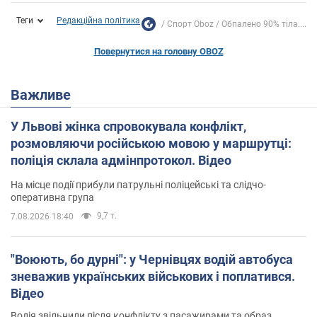
Теги
Редакційна політика
Спорт Oboz
Обпалено 90% тіла....
Повернутися на головну OBOZ
Важливе
У Львові жінка спровокувала конфлікт,
розмовляючи російською мовою у маршрутці:
поліція склала адмінпротокол. Відео
На місце події прибули патрульні поліцейські та слідчо-
оперативна група
9,7 т.
7.08.2026 18:40
"Воюють, бо дурні": у Чернівцях водій автобуса
зневажив українських військових і поплатився.
Відео
Водія звільнили після конфлікту з пасажирами та образ