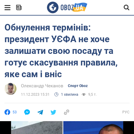
Обнулення термінів:
президент УЄФА не хоче
залишати свою посаду та
готує скасування правила,
яке сам і вніс
Олександр Чеканов
Спорт Oboz
11.12.2023 15:31
1 хвилина
9,5 т.
53
РУС