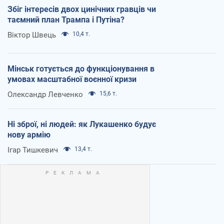
Збіг інтересів двох цинічних гравців чи
таємний план Трампа і Путіна?
Віктор Швець
10,4 т.
Мінськ готується до функціонування в
умовах масштабної воєнної кризи
Олександр Левченко
15,6 т.
Ні зброї, ні людей: як Лукашенко будує
нову армію
Ігар Тишкевич
13,4 т.