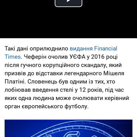
Play Video
Такі дані оприлюднило
видання Financial
Times
. Чеферін очолив УЄФА у 2016 році
після гучного корупційного скандалу, який
призвів до відставки легендарного Мішеля
Платіні. Словенець був одним із тих, хто
лобіював введення стелі у 12 років, під час
яких одна людина може очолювати керівний
орган європейського футболу.