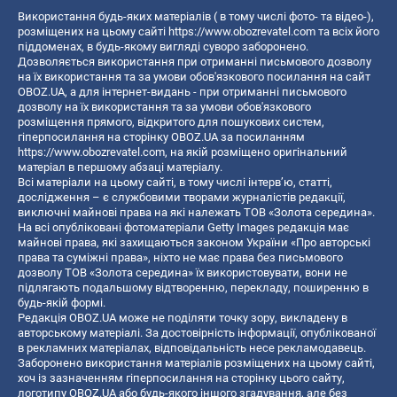
Використання будь-яких матеріалів ( в тому числі фото- та відео-),
розміщених на цьому сайті
https://www.obozrevatel.com
та всіх його
піддоменах, в будь-якому вигляді суворо заборонено.
Дозволяється використання при отриманні письмового дозволу
на їх використання та за умови обов'язкового посилання на сайт
OBOZ.UA, а для інтернет-видань - при отриманні письмового
дозволу на їх використання та за умови обов'язкового
розміщення прямого, відкритого для пошукових систем,
гіперпосилання на сторінку OBOZ.UA за посиланням
https://www.obozrevatel.com
, на якій розміщено оригінальний
матеріал в першому абзаці матеріалу.
Всі матеріали на цьому сайті, в тому числі інтерв’ю, статті,
дослідження – є службовими творами журналістів редакції,
виключні майнові права на які належать ТОВ «Золота середина».
На всі опубліковані фотоматеріали Getty Images редакція має
майнові права, які захищаються законом України «Про авторські
права та суміжні права», ніхто не має права без письмового
дозволу ТОВ «Золота середина» їх використовувати, вони не
підлягають подальшому відтворенню, перекладу, поширенню в
будь-якій формі.
Редакція OBOZ.UA може не поділяти точку зору, викладену в
авторському матеріалі. За достовірність інформації, опублікованої
в рекламних матеріалах, відповідальність несе рекламодавець.
Заборонено використання матеріалів розміщених на цьому сайті,
хоч із зазначенням гіперпосилання на сторінку цього сайту,
логотипу OBOZ.UA або будь-якого іншого згадування, але без