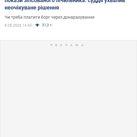
покази зіпсованого лічильника: суддя ухвалив
неочікуване рішення
Чи треба платити борг через донарахування
31,3 т.
8.08.2026 14:43