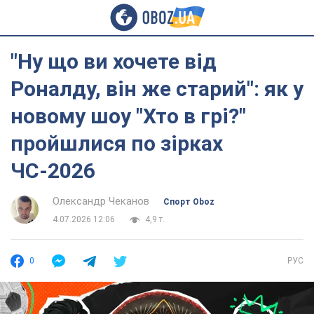
"Ну що ви хочете від
Роналду, він же старий": як у
новому шоу "Хто в грі?"
пройшлися по зірках
ЧС-2026
Олександр Чеканов
Спорт Oboz
4.07.2026 12:06
4,9 т.
0
РУС