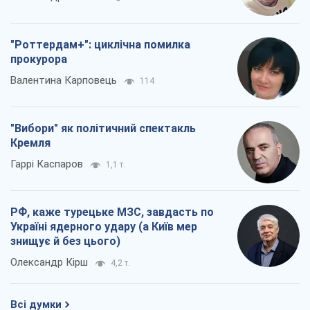
"Роттердам+": циклічна помилка
прокурора
Валентина Карповець
114
"Вибори" як політичний спектакль
Кремля
Гаррі Каспаров
1,1 т.
РФ, каже турецьке МЗС, завдасть по
Україні ядерного удару (а Київ мер
знищує й без цього)
Олександр Кірш
4,2 т.
Всі думки