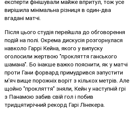
експерти фінішували майже впритул, тож усе
вирішила мінімальна різниця в один-два
вгадані матчі.
Після цього студія перейшла до обговорення
подій на полі. Окрема дискусія розгорнулася
навколо Гаррі Кейна, якого у випуску
оголосили жертвою "прокляття ганського
шамана". Бо інакше важко пояснити, як у матчі
проти Гани форвард примудрився запустити
м'яч вище порожніх воріт з кількох метрів. Але
щойно "прокляття" зняли, Кейн у наступній грі
з Панамою забив свій гол і побив
тридцятирічний рекорд Гарі Лінекера.