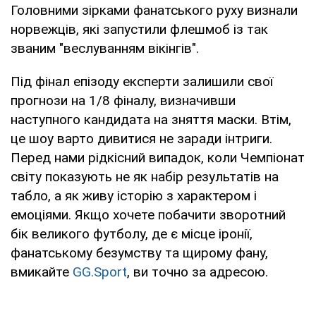
Головними зірками фанатського руху визнали
норвежців, які запустили флешмоб із так
званим "веслуванням вікінгів".
Під фінал епізоду експерти залишили свої
прогнози на 1/8 фіналу, визначивши
наступного кандидата на зняття маски. Втім,
це шоу варто дивитися не заради інтриги.
Перед нами рідкісний випадок, коли Чемпіонат
світу показують не як набір результатів на
табло, а як живу історію з характером і
емоціями. Якщо хочете побачити зворотний
бік великого футболу, де є місце іронії,
фанатському безумству та щирому фану,
вмикайте
GG.Sport
, ви точно за адресою.