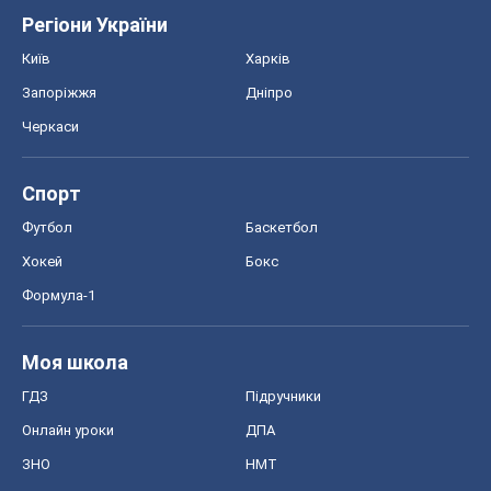
Регіони України
Київ
Харків
Запоріжжя
Дніпро
Черкаси
Спорт
Футбол
Баскетбол
Хокей
Бокс
Формула-1
Моя школа
ГДЗ
Підручники
Онлайн уроки
ДПА
ЗНО
НМТ