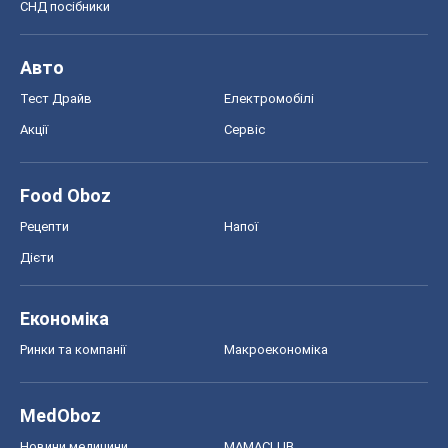
СНД посібники
Авто
Тест Драйв
Електромобілі
Акції
Сервіс
Food Oboz
Рецепти
Напої
Дієти
Економіка
Ринки та компанії
Макроекономіка
MedOboz
Новини медицини
MAMACLUB