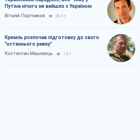
Дух Анкоріджа остаточно випарувався
Віктор Андрусів
6,7 т.
Війна і медіа: політика пішла в
соцмережі, а ЗМІ грають за правилами