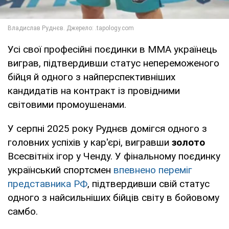
Усі свої професійні поєдинки в MMA українець
виграв, підтвердивши статус непереможеного
бійця й одного з найперспективніших
кандидатів на контракт із провідними
світовими промоушенами.
У серпні 2025 року Руднєв домігся одного з
головних успіхів у кар'єрі, вигравши
золото
Всесвітніх ігор у Ченду. У фінальному поєдинку
український спортсмен
впевнено переміг
представника РФ
, підтвердивши свій статус
одного з найсильніших бійців світу в бойовому
самбо.