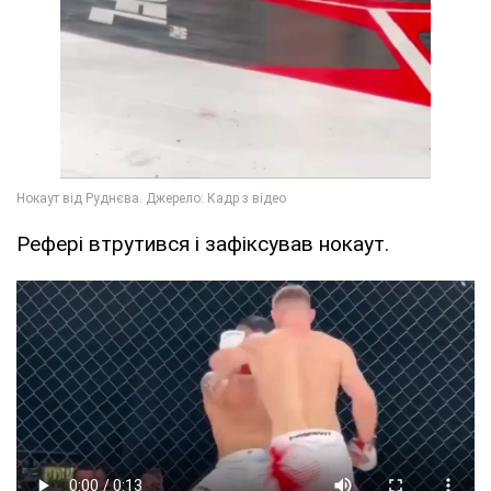
Рефері втрутився і зафіксував нокаут.