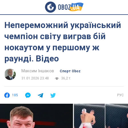
Непереможний український
чемпіон світу виграв бій
нокаутом у першому ж
раунді. Відео
Максим Іншаков
Спорт Oboz
31.01.2026 23:48
36,2 т.
105
РУС