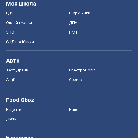
Тест Драйв
Електромобілі
Акції
Сервіс
Food Oboz
Рецепти
Напої
Дієти
Економіка
Ринки та компанії
Макроекономіка
MedOboz
Новини медицини
MAMACLUB
Шоу