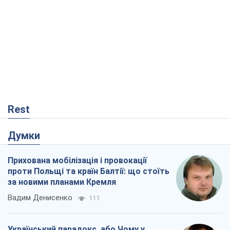
Rest
Думки
Прихована мобілізація і провокації
проти Польщі та країн Балтії: що стоїть
за новими планами Кремля
Вадим Денисенко
111
Український парадокс, або Чому у
Путіна нічого не вийшло з Україною
Віталій Портников
20,4 т.
Кремль розпочав підготовку до свого
"останнього ривку"
Костянтин Машовець
7,0 т.