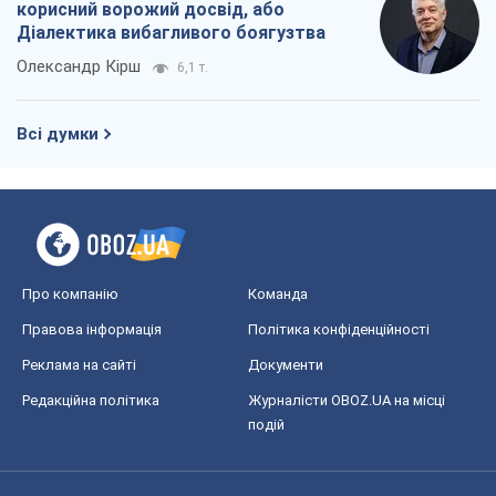
Про компанію
Команда
Правова інформація
Політика конфіденційності
Реклама на сайті
Документи
Редакційна політика
Журналісти OBOZ.UA на місці
подій
OBOZ.UA
Політика
Світ
Розслідування
Блоги
Суспільство
Регіони України
Київ
Харків