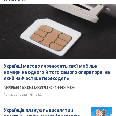
Українці масово переносять свої мобільні
номери на одного й того самого оператора: на
який найчастіше переходять
Мобільні тарифи досягли критичної межі
10 часов назад
63,2 т.
Українців планують виселяти з
квартир: "слуга народу" розповіла,
хто ухвалюватиме рішення про
знесення будинків
Чому хочуть зносити оселі українців
10 часов назад
58,1 т.
Українці масово купують дорогі нові
авто: скільки коштує
найпопулярніша модель