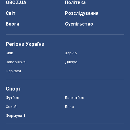
Запоріжжя
Дніпро
Черкаси
Спорт
Футбол
Баскетбол
Хокей
Бокс
Формула-1
Моя школа
ГДЗ
Підручники
Онлайн уроки
ДПА
ЗНО
НМТ
СНД посібники
Авто