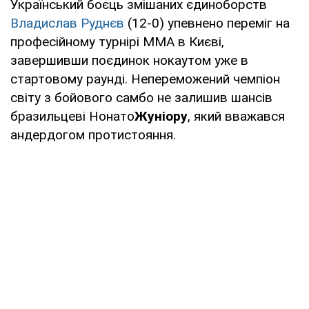
Український боєць змішаних єдиноборств
Владислав Руднєв
(12-0) упевнено переміг на
професійному турнірі MMA в Києві,
завершивши поєдинок нокаутом уже в
стартовому раунді. Непереможений чемпіон
світу з бойового самбо не залишив шансів
бразильцеві Нонато
Жуніору
, який вважався
андердогом протистояння.