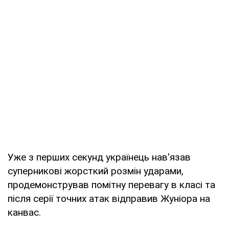
Уже з перших секунд українець нав'язав
суперникові жорсткий розмін ударами,
продемонстрував помітну перевагу в класі та
після серії точних атак відправив Жуніора на
канвас.