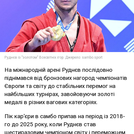
На міжнародній арені Руднєв послідовно
піднімався від бронзових нагород чемпіонатів
Європи та світу до стабільних перемог на
найбільших турнірах, завойовуючи золоті
медалі в різних вагових категоріях.
Пік кар'єри в самбо припав на період із 2018-
го до 2025 року, коли Руднєв став
шестиразовим чемпіоном світу і переможцем