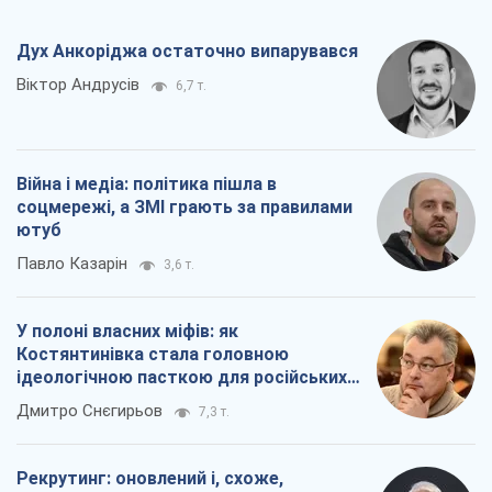
ютуб
Павло Казарін
3,6 т.
У полоні власних міфів: як
Костянтинівка стала головною
ідеологічною пасткою для російських
окупантів
Дмитро Снєгирьов
7,3 т.
Рекрутинг: оновлений і, схоже,
корисний ворожий досвід, або
Діалектика вибагливого боягузтва
Олександр Кірш
6,1 т.
Всі думки