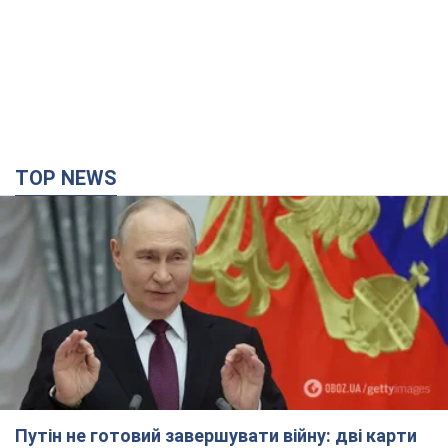
Путін не готовий завершувати війну: дві карти
Кремля, які потрібно вибити, щоб змінити його
думку. Інтерв’ю з Веселовським
Без зміни російських розрахунків швидкого завершення війни
не буде
3 часа назад
18,6 т.
Дрони атакували НПЗ у Нижньокамську: після