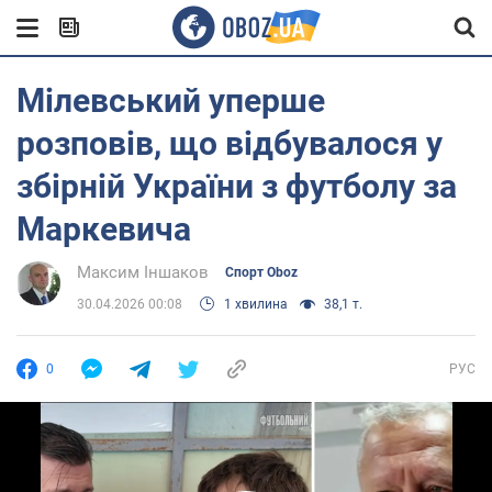
Мілевський уперше
розповів, що відбувалося у
збірній України з футболу за
Маркевича
Максим Іншаков
Спорт Oboz
30.04.2026 00:08
1 хвилина
38,1 т.
0
РУС