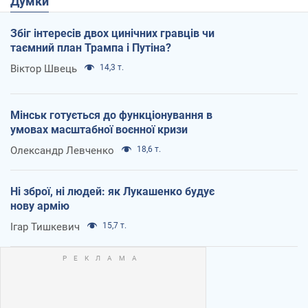
Думки
Збіг інтересів двох цинічних гравців чи
таємний план Трампа і Путіна?
Віктор Швець
14,3 т.
Мінськ готується до функціонування в
умовах масштабної воєнної кризи
Олександр Левченко
18,6 т.
Ні зброї, ні людей: як Лукашенко будує
нову армію
Ігар Тишкевич
15,7 т.