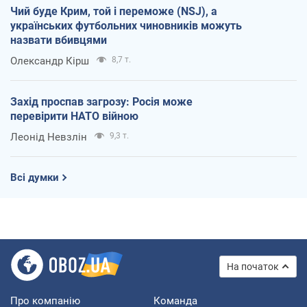
Чий буде Крим, той і переможе (NSJ), а
українських футбольних чиновників можуть
назвати вбивцями
Олександр Кірш
8,7 т.
Захід проспав загрозу: Росія може
перевірити НАТО війною
Леонід Невзлін
9,3 т.
Всі думки
На початок
Про компанію
Команда