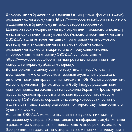
Використання будь-яких матеріалів ( в тому числі фото- та відео-),
розміщених на цьому сайті
https://www.obozrevatel.com
та всіх його
піддоменах, в будь-якому вигляді суворо заборонено.
Дозволяється використання при отриманні письмового дозволу
на їх використання та за умови обов'язкового посилання на сайт
OBOZ.UA, а для інтернет-видань - при отриманні письмового
дозволу на їх використання та за умови обов'язкового
розміщення прямого, відкритого для пошукових систем,
гіперпосилання на сторінку OBOZ.UA за посиланням
https://www.obozrevatel.com
, на якій розміщено оригінальний
матеріал в першому абзаці матеріалу.
Всі матеріали на цьому сайті, в тому числі інтерв’ю, статті,
дослідження – є службовими творами журналістів редакції,
виключні майнові права на які належать ТОВ «Золота середина».
На всі опубліковані фотоматеріали Getty Images редакція має
майнові права, які захищаються законом України «Про авторські
права та суміжні права», ніхто не має права без письмового
дозволу ТОВ «Золота середина» їх використовувати, вони не
підлягають подальшому відтворенню, перекладу, поширенню в
будь-якій формі.
Редакція OBOZ.UA може не поділяти точку зору, викладену в
авторському матеріалі. За достовірність інформації, опублікованої
в рекламних матеріалах, відповідальність несе рекламодавець.
Заборонено використання матеріалів розміщених на цьому сайті,