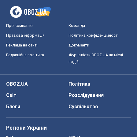
Черкаси
Спорт
Футбол
Баскетбол
Хокей
Бокс
Формула-1
Моя школа
ГДЗ
Підручники
Онлайн уроки
ДПА
ЗНО
НМТ
СНД посібники
Авто
Тест Драйв
Електромобілі