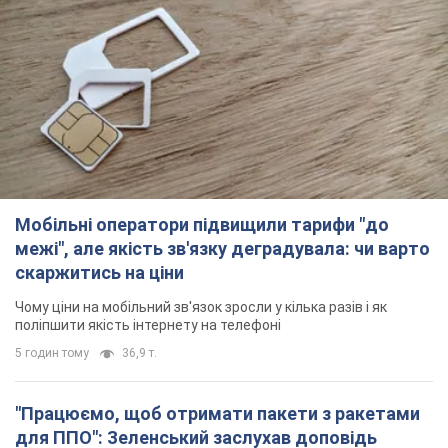
українській армії
2 години тому
1,3 т.
В окупованій Ялті прогриміли потужні вибухи:
валить чорний дим. Фото і відео
Місто, ймовірно, опинилося під атакою дронів
3 години тому
4,7 т.