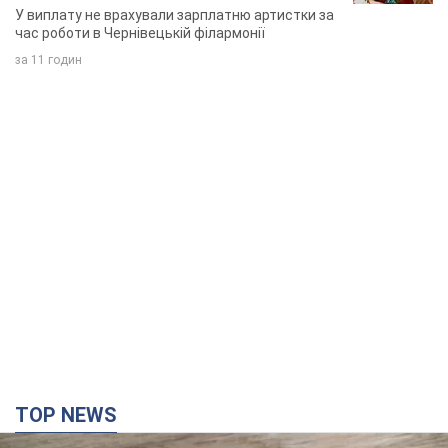
Мобільні оператори підвищили тарифи "до
межі", але якість зв'язку деградувала: чи варто
скаржитись на ціни
Чому ціни на мобільний зв'язок зросли у кілька разів і як
поліпшити якість інтернету на телефоні
5 годин тому
36,9 т.
"Працюємо, щоб отримати пакети з ракетами
для ППО": Зеленський заслухав доповідь
Драпатого і анонсував нові кроки
Зокрема, він обговорив з головкомом кадрові питання в