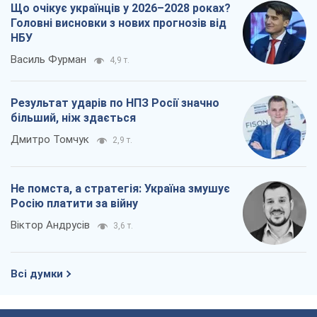
Про компанію
Команда
Правова інформація
Політика конфіденційності
Реклама на сайті
Документи
Редакційна політика
Журналісти OBOZ.UA на місці
подій
OBOZ.UA
Політика
Світ
Розслідування
Блоги
Суспільство
Регіони України
Київ
Харків
Запоріжжя
Дніпро