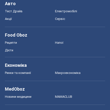
Краса
Мода
Жіночий журнал