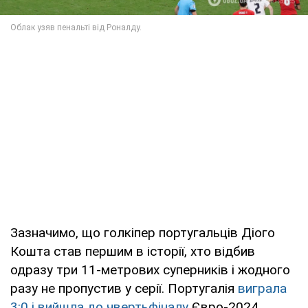
Зазначимо, що голкіпер португальців Діого
Кошта став першим в історії, хто відбив
одразу три 11-метрових суперників і жодного
разу не пропустив у серії. Португалія
виграла
3:0 і вийшла до чвертьфіналу
Євро-2024.