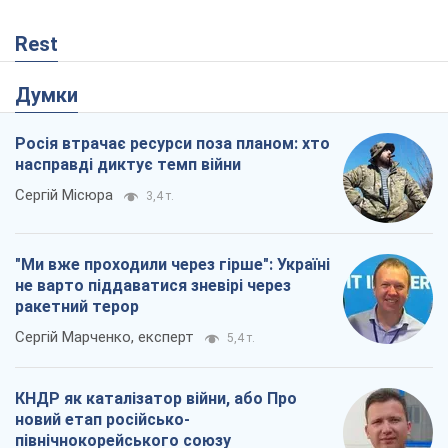
Вихід до еліти ЧС та тріумф "Сокола":
що відбувається в українському хокеї
Олександр Липенко
276
Що очікує українців у 2026–2028 роках?
Головні висновки з нових прогнозів від