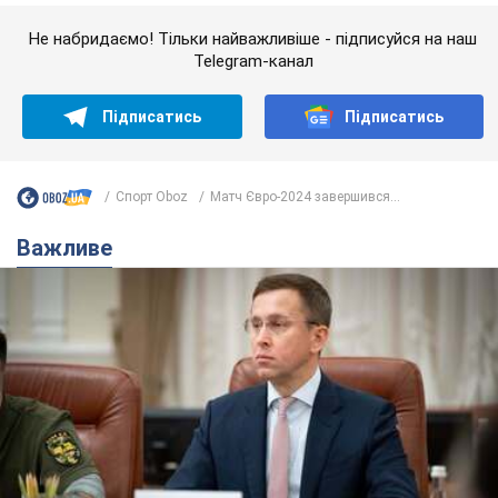
зарплати: Корецький розкрив деталі
Одночасно з підвищенням зарплат педагогам уряд
анонсував збільшення студентських стипендій
7.08.2026 00:29
11,5 т.
Скільки балістичних ракет
українська ППО перехопила в липні: у
Міноборони назвали цифру
Українська ППО працювала в умовах дефіциту
ракет-перехоплювачів
2 години тому
5,0 т.
Ауріка Ротару через суд змінила
свою пенсію, на яку раніше
жалілася: скільки отримувала
співачка
У виплату не врахували зарплатню артистки за
час роботи в Чернівецькій філармонії