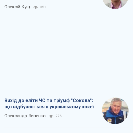
НБУ
Василь Фурман
4,9 т.
Результат ударів по НПЗ Росії значно
більший, ніж здається
Дмитро Томчук
2,9 т.
Не помста, а стратегія: Україна змушує
Росію платити за війну
Віктор Андрусів
3,6 т.
Всі думки