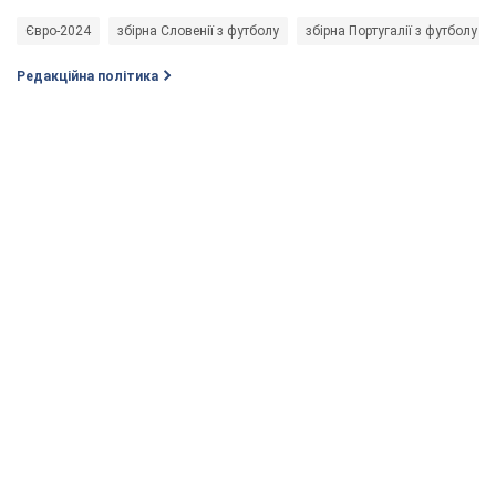
Євро-2024
збірна Словенії з футболу
збірна Португалії з футболу
Редакційна політика
Не набридаємо! Тільки найважливіше - підписуйся на наш