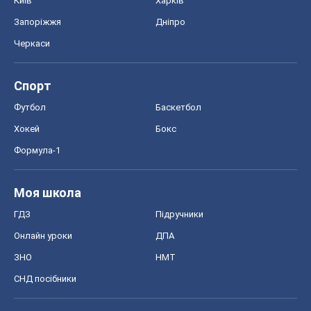
Акції
Сервіс
Food Oboz
Рецепти
Напої
Дієти
Економіка
Ринки та компанії
Макроекономіка
MedOboz
Новини медицини
MAMACLUB
Шоу
Афіша
Плітки