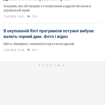
Зокрема, він обговорив з головкомом кадрові питання в
українській армії
2,8 т.
7.08.2026 14:51
В окупованій Ялті прогриміли потужні вибухи:
валить чорний дим. Фото і відео
Місто, ймовірно, опинилося під атакою дронів
6,0 т.
7.08.2026 13:26