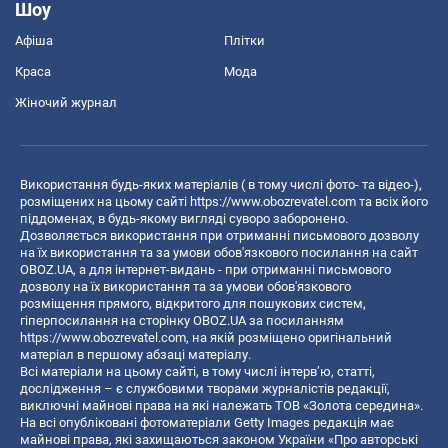
Шоу
Афіша
Плітки
Краса
Мода
Жіночий журнал
Використання будь-яких матеріалів ( в тому числі фото- та відео-),
розміщених на цьому сайті
https://www.obozrevatel.com
та всіх його
піддоменах, в будь-якому вигляді суворо заборонено.
Дозволяється використання при отриманні письмового дозволу
на їх використання та за умови обов'язкового посилання на сайт
OBOZ.UA, а для інтернет-видань - при отриманні письмового
дозволу на їх використання та за умови обов'язкового
розміщення прямого, відкритого для пошукових систем,
гіперпосилання на сторінку OBOZ.UA за посиланням
https://www.obozrevatel.com
, на якій розміщено оригінальний
матеріал в першому абзаці матеріалу.
Всі матеріали на цьому сайті, в тому числі інтерв’ю, статті,
дослідження – є службовими творами журналістів редакції,
виключні майнові права на які належать ТОВ «Золота середина».
На всі опубліковані фотоматеріали Getty Images редакція має
майнові права, які захищаються законом України «Про авторські