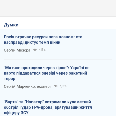
Думки
Росія втрачає ресурси поза планом: хто
насправді диктує темп війни
Сергій Місюра
4,5 т.
"Ми вже проходили через гірше": Україні не
варто піддаватися зневірі через ракетний
терор
Сергій Марченко, експерт
5,9 т.
"Варта" та "Новатор" витримали кулеметний
обстріл і удар FPV-дрона, врятувавши життя
офіцеру ЗСУ