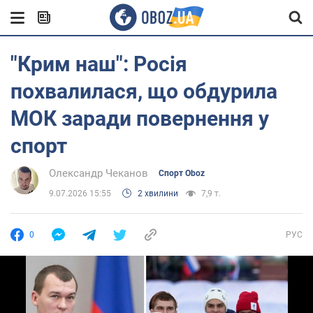
"Крим наш": Росія
похвалилася, що обдурила
МОК заради повернення у
спорт
Олександр Чеканов
Спорт Oboz
9.07.2026 15:55
2 хвилини
7,9 т.
0
РУС