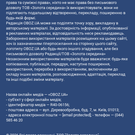
права та суміжні права», ніхто не має права без письмового
дозволу ТОВ «Золота середина» їх використовувати, вони не
підлягають подальшому відтворенню, перекладу, поширенню в
будь-якій формі.
Редакція OBOZ.UA може не поділяти точку зору, викладену в
авторському матеріалі. За достовірність інформації, опублікованої
в рекламних матеріалах, відповідальність несе рекламодавець.
Заборонено використання матеріалів розміщених на цьому сайті,
хоч із зазначенням гіперпосилання на сторінку цього сайту,
логотипу OBOZ.UA або будь-якого іншого згадування, але без
письмового дозволу Редакції/ТОВ «Золота середина»
Незаконним використанням матеріалів буде вважатися: будь-яке
копiювання, публiкацiя, передрук, наступне поширення,
використання, переробка з використанням, включенням до
складу інших матеріалів, розповсюдження, адаптація, переклад
та інші подібні зміни матеріалу.
Назва онлайн медіа — «OBOZ.UA»
- суб'єкт у сфері онлайн медіа;
- ідентифікатор медіа — R40-06156;
- поштова адреса — вул. Деревообробна, буд. 7, м. Київ, 01013;
- адреса електронної пошти —
[email protected]
; - телефон — (044)
585 46 20