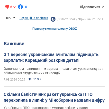
6
0
Підписатися
Теги
Редакційна політика
Спорт Oboz
"Крим наш": Росія...
Повернутися на головну OBOZ
Важливе
З 1 вересня українським вчителям підвищать
зарплати: Корецький розкрив деталі
Одночасно з підвищенням зарплат педагогам уряд анонсував
збільшення студентських стипендій
11,9 т.
7.08.2026 00:29
Скільки балістичних ракет українська ППО
перехопила в липні: у Міноборони назвали цифру
Українська ППО працювала в умовах дефіциту ракет-