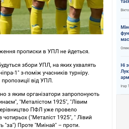
тає
і Пу
Вікт
Мін
фун
мас
Олек
ження прописки в УПЛ не йдеться.
дбудуться збори УПЛ, на яких ухвалять
Ні 
Лук
пра-1" з-поміж учасників турніру.
арм
пропозиції від УПЛ.
Ігар
ідно з яким організатори запропонують
инаєм", "Металістом 1925", "Лівим
 Керівництво ПФЛ уже провело
з чотирьох ("Металіст 1925", " Лівий
ь "за") Проте "Миінай" – проти.