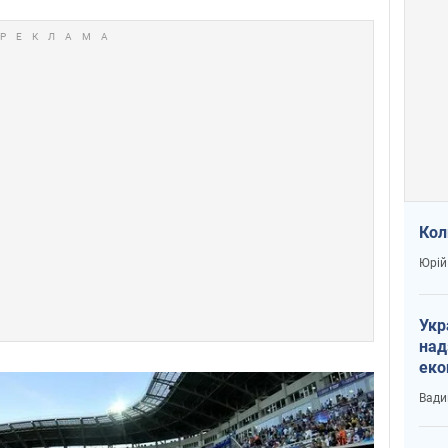
Кол
Юрій
Укр
над
еко
сві
Вади