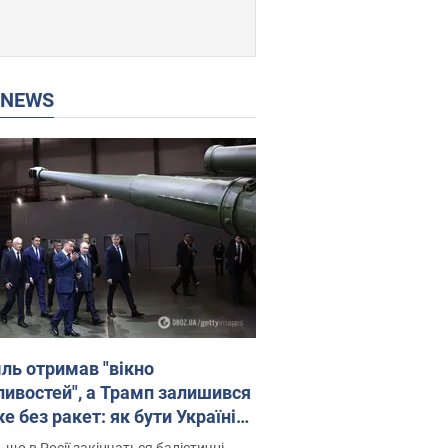
P NEWS
ль отримав "вікно
ивостей", а Трамп залишився
 без ракет: як бути Україні?
рв’ю з Мельником
 що в Росії закінчаться балістичні