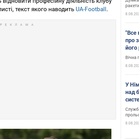
 відновити професійну діяльність клубу
ракети
листі, текст якого наводить
UA-Football
.
8.08.20
"Все 
про з
його
Київ
Вічна 
8.08.20
У Ні
над 
систе
Служба
проль
8.08.20