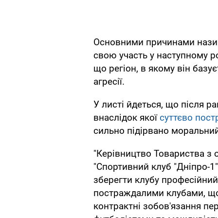
Основними причинами нази
свою участь у наступному ро
що регіон, в якому він базу
агресії.
У листі йдеться, що після ра
внаслідок якої
суттєво пост
сильно підірвано моральний
"Керівництво Товариства з
"Спортивний клуб "Дніпро-1
зберегти клубу професійний
постраждалими клубами, що
контрактні зобов'язання пе