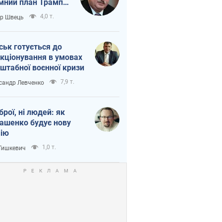
мний план Трампа
тіна?
4,0 т.
ор Швець
ськ готується до
кціонування в умовах
штабної воєнної кризи
7,9 т.
сандр Левченко
зброї, ні людей: як
ашенко будує нову
ію
1,0 т.
 Тишкевич