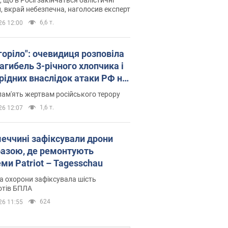
, вкрай небезпечна, наголосив експерт
6,6 т.
26 12:00
горіло": очевидиця розповіла
агибель 3-річного хлопчика і
 рідних внаслідок атаки РФ на
щину. Відео та фото
пам'ять жертвам російського терору
1,6 т.
26 12:07
меччині зафіксували дрони
базою, де ремонтують
ми Patriot – Tagesschau
 охорони зафіксувала шість
отів БПЛА
624
26 11:55