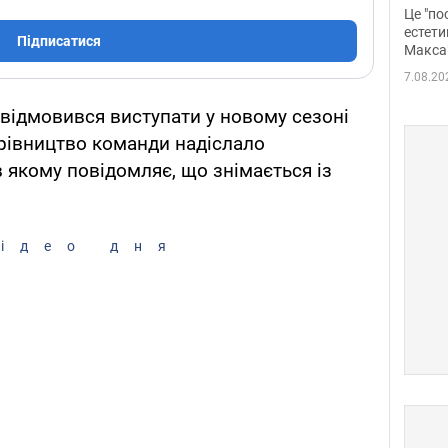
росі
Це "по
Фото
естети
Підписатися
Макса
7.08.20
 відмовився виступати у новому сезоні
ерівництво команди надіслало
 якому повідомляє, що знімається із
ідео дня