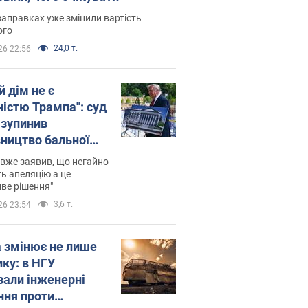
заправках уже змінили вартість
ого
24,0 т.
26 22:56
й дім не є
ністю Трампа": суд
зупинив
вництво бальної
 за $400 млн
вже заявив, що негайно
ь апеляцію а це
ве рішення"
3,6 т.
26 23:54
а змінює не лише
ику: в НГУ
зали інженерні
ння проти