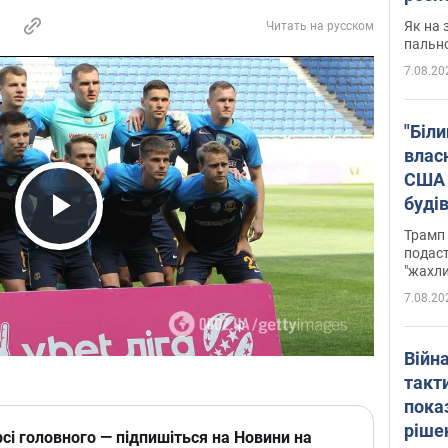
Як на 
Читать на русском
пальн
7.08.20
"Біли
влас
США 
буді
зали
Play Video
Трамп 
подаст
"жахли
7.08.20
Війн
такт
пока
ріше
сі головного — підпишіться на Новини на