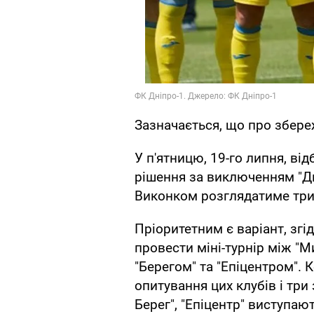
Зазначається, що про збере
У п'ятницю, 19-го липня, ві
рішення за виключенням "Дні
Виконком розглядатиме три 
Пріоритетним є варіант, зг
провести міні-турнір між "М
"Берегом" та "Епіцентром".
опитування цих клубів і три 
Берег", "Епіцентр" виступают