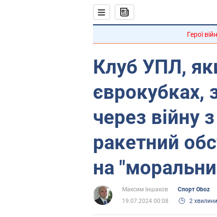
Герої вій
Клуб УПЛ, як
єврокубках, 
через війну з
ракетний обс
на "моральни
Максим Іншаков
Спорт Oboz
19.07.2024 00:08
2 хвилин