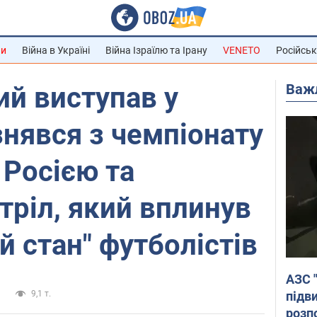
ни
Війна в Україні
Війна Ізраїлю та Ірану
VENETO
Російськ
Важ
ий виступав у
знявся з чемпіонату
 Росією та
тріл, який вплинув
й стан" футболістів
АЗС 
підв
и
9,1 т.
розпо