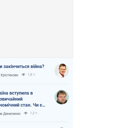
и закінчиться війна?
1,8 т.
 Хрістензен
аїна вступила в
звичайний
номічний стан. Чи є
тло вкінці тунелю?
1,3 т.
м Денисенко