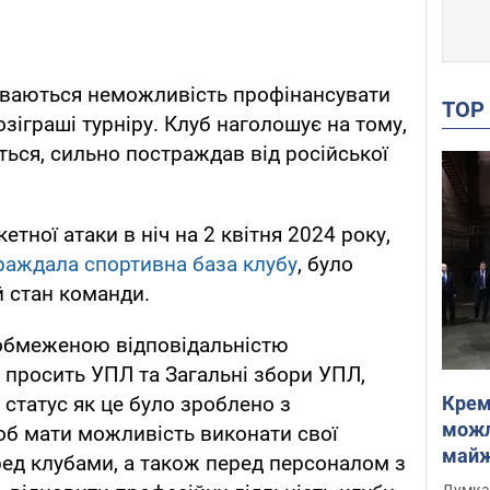
ваються неможливість профінансувати
TO
зіграші турніру. Клуб наголошує на тому,
ється, сильно постраждав від російської
кетної атаки в ніч на 2 квітня 2024 року,
раждала спортивна база клубу
, було
 стан команди.
 обмеженою відповідальністю
" просить УПЛ та Загальні збори УПЛ,
Крем
 статус як це було зроблено з
можл
б мати можливість виконати свої
майже
ред клубами, а також перед персоналом з
Інте
Думка,