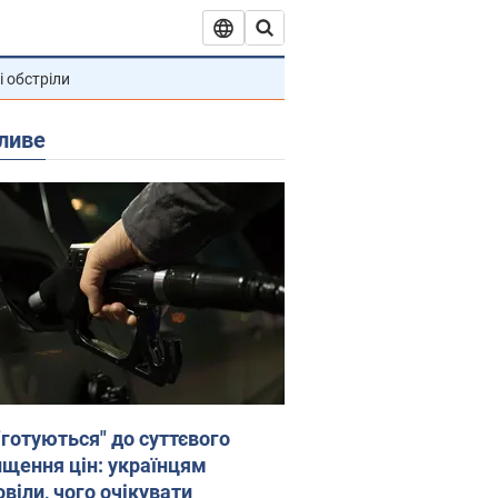
і обстріли
ливе
"готуються" до суттєвого
ищення цін: українцям
віли, чого очікувати