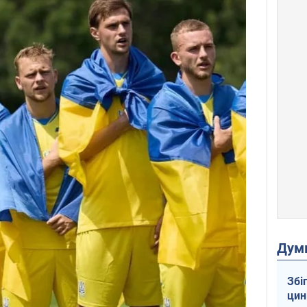
Дум
Збі
цин