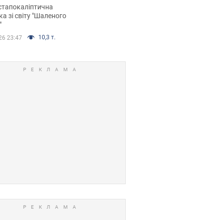
йських FPV-дронів.
стапокаліптична
ка зі світу "Шаленого
"
10,3 т.
26 23:47