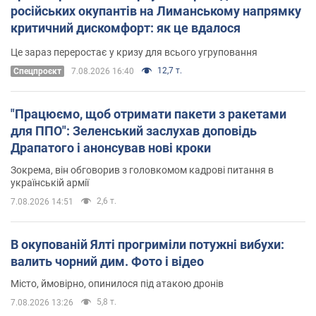
російських окупантів на Лиманському напрямку
критичний дискомфорт: як це вдалося
Це зараз переростає у кризу для всього угруповання
12,7 т.
Cпецпроєкт
7.08.2026 16:40
"Працюємо, щоб отримати пакети з ракетами
для ППО": Зеленський заслухав доповідь
Драпатого і анонсував нові кроки
Зокрема, він обговорив з головкомом кадрові питання в
українській армії
2,6 т.
7.08.2026 14:51
В окупованій Ялті прогриміли потужні вибухи:
валить чорний дим. Фото і відео
Місто, ймовірно, опинилося під атакою дронів
5,8 т.
7.08.2026 13:26