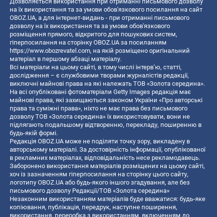
Дозволяється використання при отриманні письмового дозволу
на їх використання та за умови обов'язкового посилання на сайт
OBOZ.UA, а для інтернет-видань - при отриманні письмового
дозволу на їх використання та за умови обов'язкового
розміщення прямого, відкритого для пошукових систем,
гіперпосилання на сторінку OBOZ.UA за посиланням
https://www.obozrevatel.com
, на якій розміщено оригінальний
матеріал в першому абзаці матеріалу.
Всі матеріали на цьому сайті, в тому числі інтерв’ю, статті,
дослідження – є службовими творами журналістів редакції,
виключні майнові права на які належать ТОВ «Золота середина».
На всі опубліковані фотоматеріали Getty Images редакція має
майнові права, які захищаються законом України «Про авторські
права та суміжні права», ніхто не має права без письмового
дозволу ТОВ «Золота середина» їх використовувати, вони не
підлягають подальшому відтворенню, перекладу, поширенню в
будь-якій формі.
Редакція OBOZ.UA може не поділяти точку зору, викладену в
авторському матеріалі. За достовірність інформації, опублікованої
в рекламних матеріалах, відповідальність несе рекламодавець.
Заборонено використання матеріалів розміщених на цьому сайті,
хоч із зазначенням гіперпосилання на сторінку цього сайту,
логотипу OBOZ.UA або будь-якого іншого згадування, але без
письмового дозволу Редакції/ТОВ «Золота середина»
Незаконним використанням матеріалів буде вважатися: будь-яке
копiювання, публiкацiя, передрук, наступне поширення,
використання, переробка з використанням, включенням до