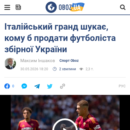
Італійський гранд шукає,
кому б продати футболіста
збірної України
Максим Іншаков
Спорт Oboz
30.05.2026 18:20
2 хвилини
2,3 т.
0
РУС