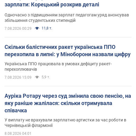
зарплати: Корецький розкрив деталі
Одночасно з підвищенням зарплат педагогам уряд анонсував
збільшення студентських стипендій
11,8 т.
7.08.2026 00:29
Скільки балістичних ракет українська ППО
перехопила в липні: у Міноборони назвали цифру
Українська ППО працювала в умовах дефіциту ракет-
перехоплювачів
5,9 т.
7.08.2026 15:09
Ауріка Ротару через суд змінила свою пенсію, на
яку раніше жалілася: скільки отримувала
співачка
У виплату не врахували зарплатню артистки за час роботи в
Чернівецькій філармонії
8.08.2026 04:01