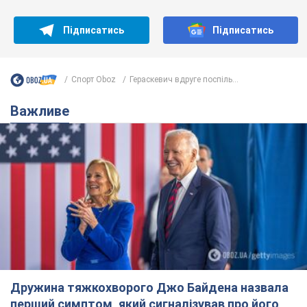
Підписатись
Підписатись
Спорт Oboz
Гераскевич вдруге поспіль...
Важливе
Дружина тяжкохворого Джо Байдена назвала
перший симптом, який сигналізував про його