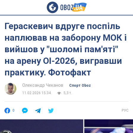
Гераскевич вдруге поспіль
наплював на заборону МОК і
вийшов у "шоломі пам'яті"
на арену ОІ-2026, вигравши
практику. Фотофакт
Олександр Чеканов
Спорт Oboz
11.02.2026 15:34
5,3 т.
0
РУС