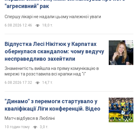
"агресивний" рак
Спершу лікарі не надали цьому належної уваги
6.08.2026 12:46
18,0 т.
Відпустка Лесі Нікітюк у Карпатах
обернулася скандалом: чому ведучу
несправедливо захейтили
Знаменитість вийшла на пряму комунікацію в
мережі та розставила всі крапки над "і"
6.08.2026 17:32
14,7 т.
"Динамо" з перемоги стартувало у
кваліфікації Ліги конференцій. Відео
Матч відбувся в Любліні
10 годин тому
3,0 т.