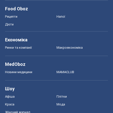
Food Oboz
Рецепти
Напої
Дієти
Економіка
Ринки та компанії
Макроекономіка
MedOboz
Новини медицини
MAMACLUB
Шоу
Афіша
Плітки
Краса
Мода
Жіночий журнал