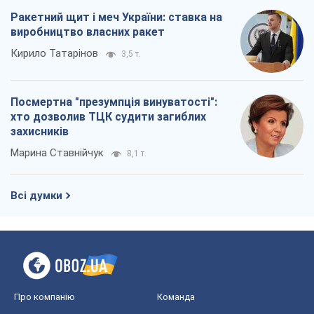
Ракетний щит і меч України: ставка на
виробництво власних ракет
Кирило Татарінов
3,5 т.
Посмертна "презумпція винуватості":
хто дозволив ТЦК судити загиблих
захисників
Марина Ставнійчук
8,1 т.
Всі думки
Про компанію
Команда