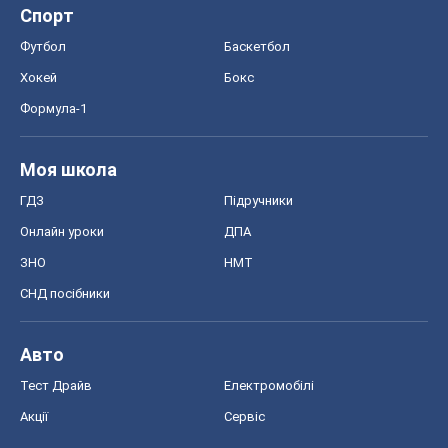
Спорт
Футбол
Баскетбол
Хокей
Бокс
Формула-1
Моя школа
ГДЗ
Підручники
Онлайн уроки
ДПА
ЗНО
НМТ
СНД посібники
Авто
Тест Драйв
Електромобілі
Акції
Сервіс