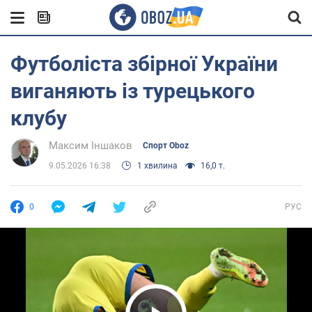
Футболіста збірної України
виганяють із турецького
клубу
Максим Іншаков
Спорт Oboz
9.05.2026 16:38
1 хвилина
16,0 т.
0
РУС