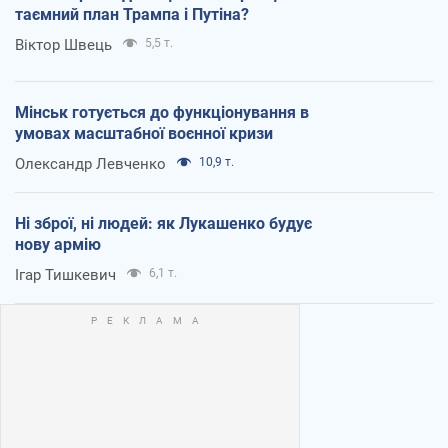
таємний план Трампа і Путіна?
Віктор Швець
5,5 т.
Мінськ готується до функціонування в
умовах масштабної воєнної кризи
Олександр Левченко
10,9 т.
Ні зброї, ні людей: як Лукашенко будує
нову армію
Ігар Тишкевич
6,1 т.