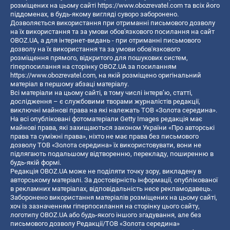
розміщених на цьому сайті
https://www.obozrevatel.com
та всіх його
піддоменах, в будь-якому вигляді суворо заборонено.
Дозволяється використання при отриманні письмового дозволу
на їх використання та за умови обов'язкового посилання на сайт
OBOZ.UA, а для інтернет-видань - при отриманні письмового
дозволу на їх використання та за умови обов'язкового
розміщення прямого, відкритого для пошукових систем,
гіперпосилання на сторінку OBOZ.UA за посиланням
https://www.obozrevatel.com
, на якій розміщено оригінальний
матеріал в першому абзаці матеріалу.
Всі матеріали на цьому сайті, в тому числі інтерв’ю, статті,
дослідження – є службовими творами журналістів редакції,
виключні майнові права на які належать ТОВ «Золота середина».
На всі опубліковані фотоматеріали Getty Images редакція має
майнові права, які захищаються законом України «Про авторські
права та суміжні права», ніхто не має права без письмового
дозволу ТОВ «Золота середина» їх використовувати, вони не
підлягають подальшому відтворенню, перекладу, поширенню в
будь-якій формі.
Редакція OBOZ.UA може не поділяти точку зору, викладену в
авторському матеріалі. За достовірність інформації, опублікованої
в рекламних матеріалах, відповідальність несе рекламодавець.
Заборонено використання матеріалів розміщених на цьому сайті,
хоч із зазначенням гіперпосилання на сторінку цього сайту,
логотипу OBOZ.UA або будь-якого іншого згадування, але без
письмового дозволу Редакції/ТОВ «Золота середина»