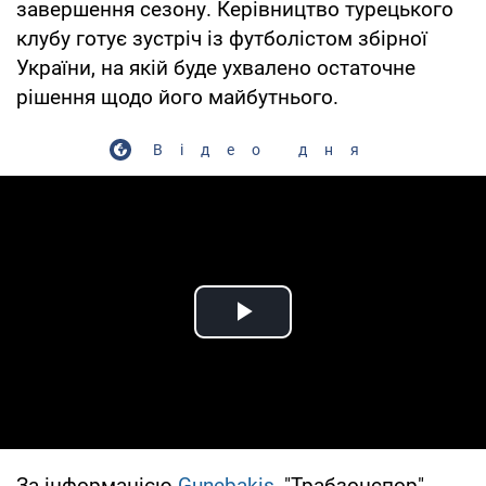
завершення сезону. Керівництво турецького
клубу готує зустріч із футболістом збірної
України, на якій буде ухвалено остаточне
рішення щодо його майбутнього.
Відео дня
Play Video
За інформацією
Gunebakis
, "Трабзонспор"