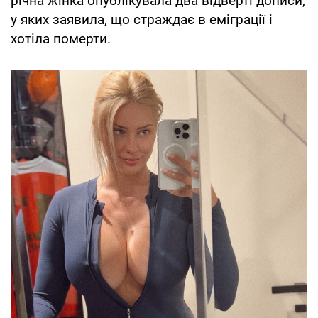
річна жінка опублікувала два відверті дописи,
у яких заявила, що страждає в еміграції і
хотіла померти.