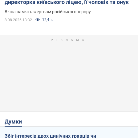
директорка київського ліцею, її чоловік та онук
Вічна пам'ять жертвам російського терору
12,4 т.
8.08.2026 13:32
Думки
Збіг інтересів двох цинічних гравців чи