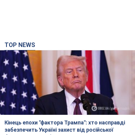
Кінець епохи "фактора Трампа": хто насправді
забезпечить Україні захист від російської
балістики. Інтерв’ю з Безсмертним
Володимир Зеленський зустрівся з українським дипломата
та окреслив нове бачення війни та ролі міжнародних
партнерів у боротьбі з Росією
час назад
5,5 т.
У Києві внаслідок російської атаки
постраждали четверо людей. Фото