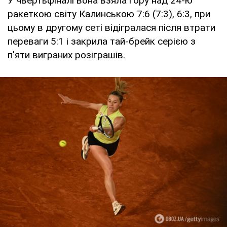
У чвертьфіналі вона взяла гору над 24-ю
ракеткою світу Калинською 7:6 (7:3), 6:3, при
цьому в другому сеті відігралася після втрати
переваги 5:1 і закрила тай-брейк серією з
п'яти виграних розіграшів.