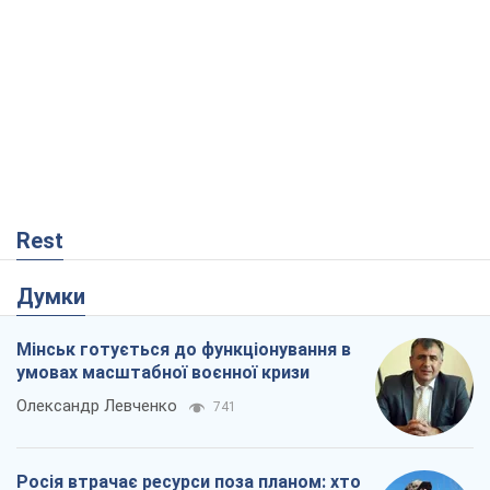
Rest
Думки
Мінськ готується до функціонування в
умовах масштабної воєнної кризи
Олександр Левченко
741
Росія втрачає ресурси поза планом: хто
насправді диктує темп війни
Сергій Місюра
10,4 т.
Захід проспав загрозу: Росія може
перевірити НАТО війною
Леонід Невзлін
4,4 т.