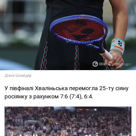
У півфіналі Хваліньська перемогла 25-ту сіяну
росіянку з рахунком 7:6 (7:4), 6:4.