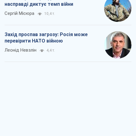
"Варта" та "Новатор" витримали
кулеметний обстріл і удар FPV-дрона,
врятувавши життя офіцеру ЗСУ
Українська Бронетехніка
3,8 т.
КНДР як каталізатор війни, або Про
новий етап російсько-