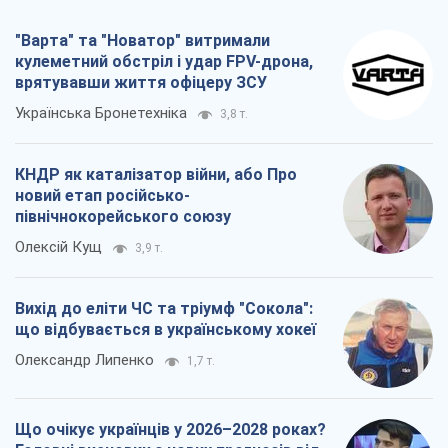
північнокорейського союзу
Олексій Кущ
3,9 т.
Вихід до еліти ЧС та тріумф "Сокола":
що відбувається в українському хокеї
Олександр Липенко
1,7 т.
Що очікує українців у 2026–2028 роках?
Головні висновки з нових прогнозів від
НБУ
Василь Фурман
28,0 т.
Всі думки