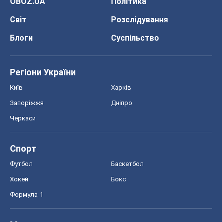
Запоріжжя
Дніпро
Черкаси
Спорт
Футбол
Баскетбол
Хокей
Бокс
Формула-1
Моя школа
ГДЗ
Підручники
Онлайн уроки
ДПА
ЗНО
НМТ
СНД посібники
Авто