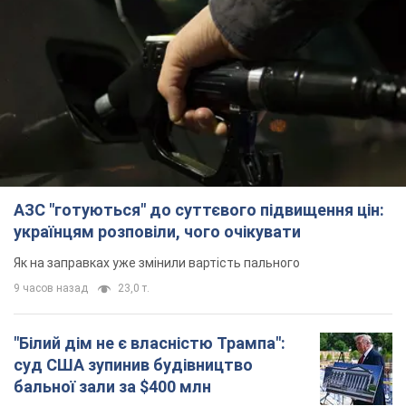
АЗС "готуються" до суттєвого підвищення цін:
українцям розповіли, чого очікувати
Як на заправках уже змінили вартість пального
9 часов назад
23,0 т.
"Білий дім не є власністю Трампа":
суд США зупинив будівництво
бальної зали за $400 млн
Трамп вже заявив, що негайно подасть
апеляцію а це "жахливе рішення"
8 часов назад
1,9 т.
Війна змінює не лише тактику: в НГУ
показали інженерні рішення проти
російських FPV-дронів. Фото
Це "постапокаліптична естетика зі світу