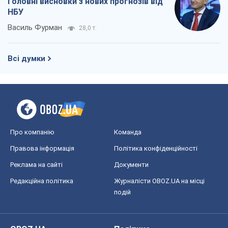
Про компанію
Команда
Правова інформація
Політика конфіденційності
Реклама на сайті
Документи
Редакційна політика
Журналісти OBOZ.UA на місці
подій
OBOZ.UA
Політика
Світ
Розслідування
Блоги
Суспільство
Регіони України
Київ
Харків