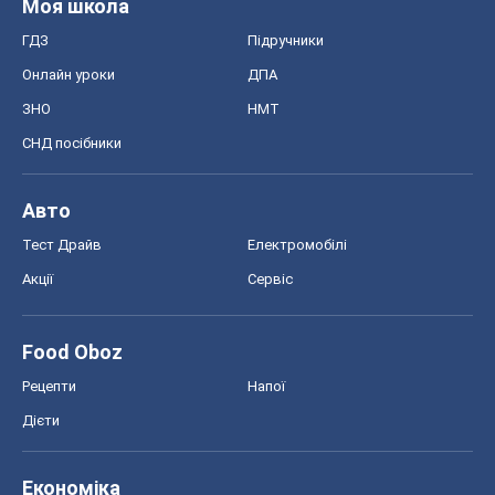
Тест Драйв
Електромобілі
Акції
Сервіс
Food Oboz
Рецепти
Напої
Дієти
Економіка
Ринки та компанії
Макроекономіка
MedOboz
Новини медицини
MAMACLUB
Шоу