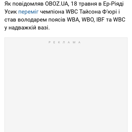
Як повідомляв OBOZ.UA, 18 травня в Ер-Ріяді
Усик
переміг
чемпіона WBC Тайсона Ф'юрі і
став володарем поясів WBA, WBO, IBF та WBC
у надважкій вазі.