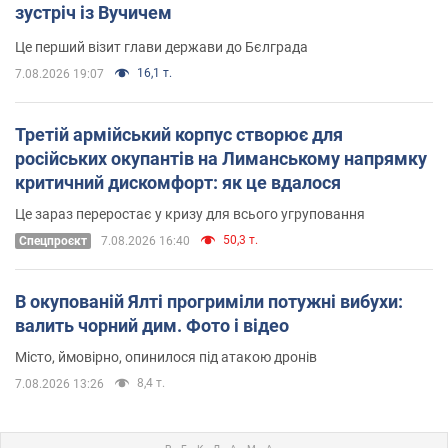
зустріч із Вучичем
Це перший візит глави держави до Бєлграда
16,1 т.
7.08.2026 19:07
Третій армійський корпус створює для
російських окупантів на Лиманському напрямку
критичний дискомфорт: як це вдалося
Це зараз переростає у кризу для всього угруповання
50,3 т.
Cпецпроєкт
7.08.2026 16:40
В окупованій Ялті прогриміли потужні вибухи:
валить чорний дим. Фото і відео
Місто, ймовірно, опинилося під атакою дронів
8,4 т.
7.08.2026 13:26