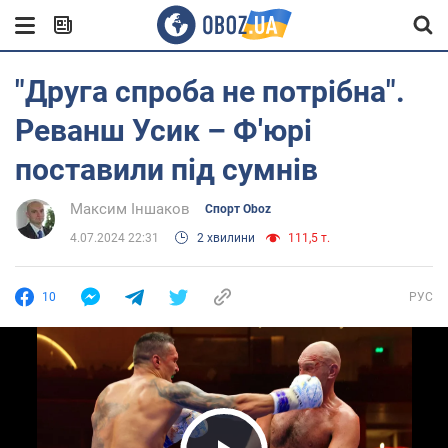
"Друга спроба не потрібна".
Реванш Усик – Ф'юрі
поставили під сумнів
Максим Іншаков
Спорт Oboz
4.07.2024 22:31
2 хвилини
111,5 т.
10
РУС