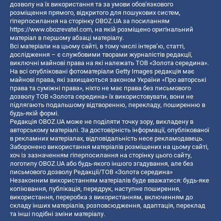
дозволу на їх використання та за умови обов'язкового
розміщення прямого, відкритого для пошукових систем,
гіперпосилання на сторінку OBOZ.UA за посиланням
https://www.obozrevatel.com
, на якій розміщено оригінальний
матеріал в першому абзаці матеріалу.
Всі матеріали на цьому сайті, в тому числі інтерв’ю, статті,
дослідження – є службовими творами журналістів редакції,
виключні майнові права на які належать ТОВ «Золота середина».
На всі опубліковані фотоматеріали Getty Images редакція має
майнові права, які захищаються законом України «Про авторські
права та суміжні права», ніхто не має права без письмового
дозволу ТОВ «Золота середина» їх використовувати, вони не
підлягають подальшому відтворенню, перекладу, поширенню в
будь-якій формі.
Редакція OBOZ.UA може не поділяти точку зору, викладену в
авторському матеріалі. За достовірність інформації, опублікованої
в рекламних матеріалах, відповідальність несе рекламодавець.
Заборонено використання матеріалів розміщених на цьому сайті,
хоч із зазначенням гіперпосилання на сторінку цього сайту,
логотипу OBOZ.UA або будь-якого іншого згадування, але без
письмового дозволу Редакції/ТОВ «Золота середина»
Незаконним використанням матеріалів буде вважатися: будь-яке
копiювання, публiкацiя, передрук, наступне поширення,
використання, переробка з використанням, включенням до
складу інших матеріалів, розповсюдження, адаптація, переклад
та інші подібні зміни матеріалу.