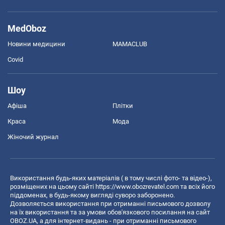
MedOboz
Новини медицини
MAMACLUB
Covid
Шоу
Афіша
Плітки
Краса
Мода
Жіночий журнал
Використання будь-яких матеріалів ( в тому числі фото- та відео-),
розміщених на цьому сайті
https://www.obozrevatel.com
та всіх його
піддоменах, в будь-якому вигляді суворо заборонено.
Дозволяється використання при отриманні письмового дозволу
на їх використання та за умови обов'язкового посилання на сайт
OBOZ.UA, а для інтернет-видань - при отриманні письмового