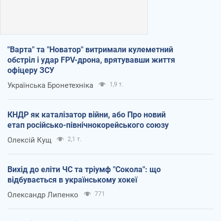
"Варта" та "Новатор" витримали кулеметний
обстріл і удар FPV-дрона, врятувавши життя
офіцеру ЗСУ
Українська Бронетехніка
1,9 т.
КНДР як каталізатор війни, або Про новий
етап російсько-північнокорейського союзу
Олексій Кущ
2,1 т.
Вихід до еліти ЧС та тріумф "Сокола": що
відбувається в українському хокеї
Олександр Липенко
771