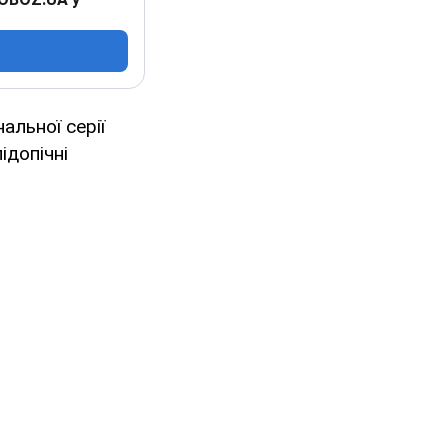
альної серії
ідопічні