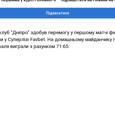
Підписатися
луб "Дніпро" здобув перемогу у першому матчі фін
ни у Суперлізі Favbet. На домашньому майданчику п
аля виграли з рахунком 71:65.