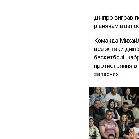
Дніпро виграв п
рівнянам вдалос
Команда Михайла
все ж таки дніп
баскетболі, наб
протистояння в 
запасних.