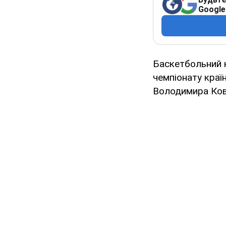
Google
Баскетбольний к
чемпіонату краї
Володимира Ков