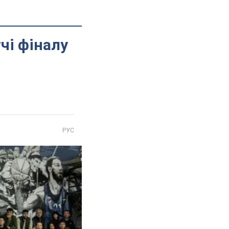
чі фіналу
РУС