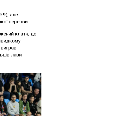
:9), але
икої перерви.
жений клатч, де
 швидкому
 виграв
вців лави