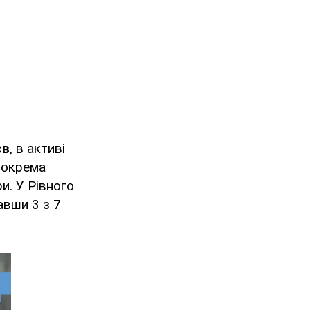
єв
, в активі
 Зокрема
и. У Рівного
авши 3 з 7