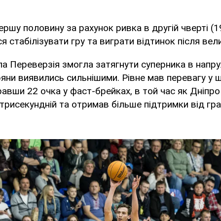
ершу половину за рахунок ривка в другій чверті (19
я стабілізувати гру та виграти відтинок після вел
 Переверзія змогла затягнути суперника в напру
ряни виявились сильнішими. Рівне мав перевагу у
равши 22 очка у фаст-брейках, в той час як Дніпро
трисекундній та отримав більше підтримки від гра