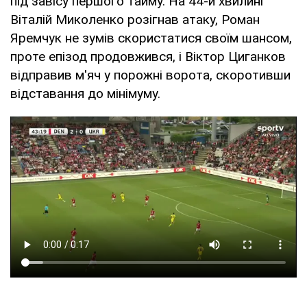
під завісу першого тайму. На 44-й хвилині
Віталій Миколенко розігнав атаку, Роман
Яремчук не зумів скористатися своїм шансом,
проте епізод продовжився, і Віктор Циганков
відправив м'яч у порожні ворота, скоротивши
відставання до мінімуму.