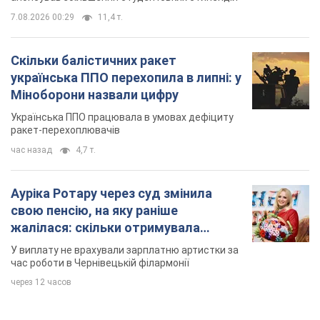
7.08.2026 00:29
11,4 т.
Скільки балістичних ракет
українська ППО перехопила в липні: у
Міноборони назвали цифру
Українська ППО працювала в умовах дефіциту
ракет-перехоплювачів
час назад
4,7 т.
Ауріка Ротару через суд змінила
свою пенсію, на яку раніше
жалілася: скільки отримувала
співачка
У виплату не врахували зарплатню артистки за
час роботи в Чернівецькій філармонії
через 12 часов