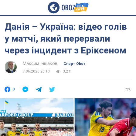
Данія – Україна: відео голів
у матчі, який перервали
через інцидент з Еріксеном
Максим Іншаков
Спорт Oboz
7.06.2026 23:10
3,2 т.
0
РУС