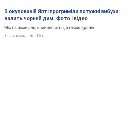
В окупованій Ялті прогриміли потужні вибухи:
валить чорний дим. Фото і відео
Місто, ймовірно, опинилося під атакою дронів
3 часа назад
4,5 т.