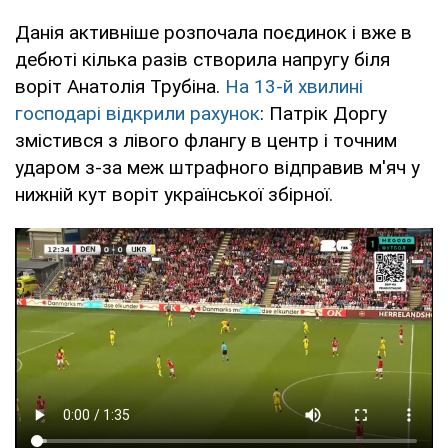
Данія активніше розпочала поєдинок і вже в
дебюті кілька разів створила напругу біля
воріт Анатолія Трубіна.
На 13-й хвилині
господарі відкрили рахунок
: Патрік Доргу
змістився з лівого флангу в центр і точним
ударом з-за меж штрафного відправив м'яч у
нижній кут воріт української збірної.