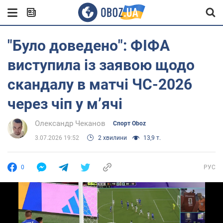
"Було доведено": ФІФА
виступила із заявою щодо
скандалу в матчі ЧС-2026
через чіп у м’ячі
Олександр Чеканов
Спорт Oboz
3.07.2026 19:52
2 хвилини
13,9 т.
0
РУС