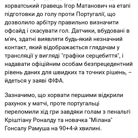
хорватський гравець Ігор Матанович на етапі
підготовки до голу проти Португалії, що
дозволило арбітру правильно визначити
офсайд і скасувати гол. Датчики, вбудовані в
м'яч, здатні виявляти будь-який незначний
контакт, який відображається глядачам у
трансляції у вигляді "графіки серцебиття", і
надавати офіційним особам безпрецедентний
рівень даних для швидких та точних рішень, –
йдеться у заяві ФІФА.
Зазначимо, що хорвати першими відкрили
рахунок у матчі, проте португальці
переломили хід гри завдяки голам з пенальті
Кріштіану Роналду та новачка "Мілана"
Гонсалу Рамуша на 90+4-й хвилині.