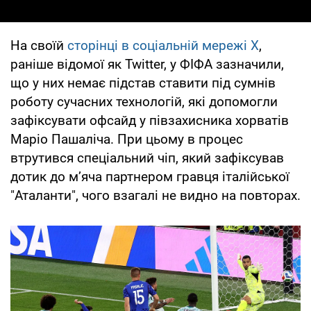
На своїй
сторінці в соціальній мережі Х
,
раніше відомої як Twitter, у ФІФА зазначили,
що у них немає підстав ставити під сумнів
роботу сучасних технологій, які допомогли
зафіксувати офсайд у півзахисника хорватів
Маріо Пашаліча. При цьому в процес
втрутився спеціальний чіп, який зафіксував
дотик до м’яча партнером гравця італійської
"Аталанти", чого взагалі не видно на повторах.