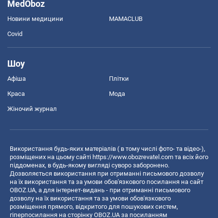
MedOboz
Новини медицини
MAMACLUB
Covid
Шоу
Афіша
Плітки
Краса
Мода
Жіночий журнал
Використання будь-яких матеріалів ( в тому числі фото- та відео-),
розміщених на цьому сайті
https://www.obozrevatel.com
та всіх його
піддоменах, в будь-якому вигляді суворо заборонено.
Дозволяється використання при отриманні письмового дозволу
на їх використання та за умови обов'язкового посилання на сайт
OBOZ.UA, а для інтернет-видань - при отриманні письмового
дозволу на їх використання та за умови обов'язкового
розміщення прямого, відкритого для пошукових систем,
гіперпосилання на сторінку OBOZ.UA за посиланням