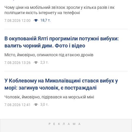
Чому ціни на мобільний зв'язок зросли у кілька разів і як
поліпшити якість інтернету на телефоні
18,7 т.
7.08.2026 12:00
В окупованій Ялті прогриміли потужні вибухи:
валить чорний дим. Фото і відео
Місто, ймовірно, опинилося під атакою дронів
2,3 т.
7.08.2026 13:26
У Коблевому на Миколаївщині стався вибух у
морі: загинув чоловік, є постраждалі
Чоловік, ймовірно, підірвався на морській міні
3,0 т.
7.08.2026 12:41