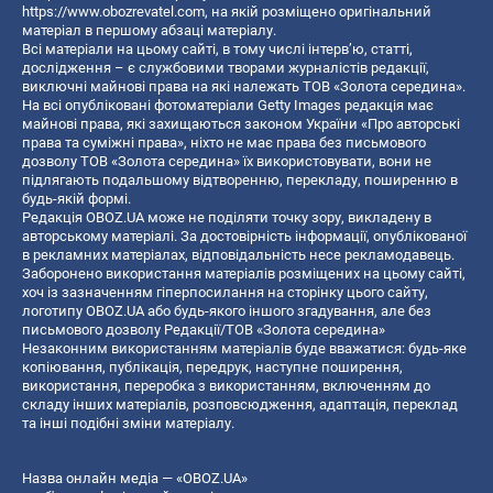
https://www.obozrevatel.com
, на якій розміщено оригінальний
матеріал в першому абзаці матеріалу.
Всі матеріали на цьому сайті, в тому числі інтерв’ю, статті,
дослідження – є службовими творами журналістів редакції,
виключні майнові права на які належать ТОВ «Золота середина».
На всі опубліковані фотоматеріали Getty Images редакція має
майнові права, які захищаються законом України «Про авторські
права та суміжні права», ніхто не має права без письмового
дозволу ТОВ «Золота середина» їх використовувати, вони не
підлягають подальшому відтворенню, перекладу, поширенню в
будь-якій формі.
Редакція OBOZ.UA може не поділяти точку зору, викладену в
авторському матеріалі. За достовірність інформації, опублікованої
в рекламних матеріалах, відповідальність несе рекламодавець.
Заборонено використання матеріалів розміщених на цьому сайті,
хоч із зазначенням гіперпосилання на сторінку цього сайту,
логотипу OBOZ.UA або будь-якого іншого згадування, але без
письмового дозволу Редакції/ТОВ «Золота середина»
Незаконним використанням матеріалів буде вважатися: будь-яке
копiювання, публiкацiя, передрук, наступне поширення,
використання, переробка з використанням, включенням до
складу інших матеріалів, розповсюдження, адаптація, переклад
та інші подібні зміни матеріалу.
Назва онлайн медіа — «OBOZ.UA»