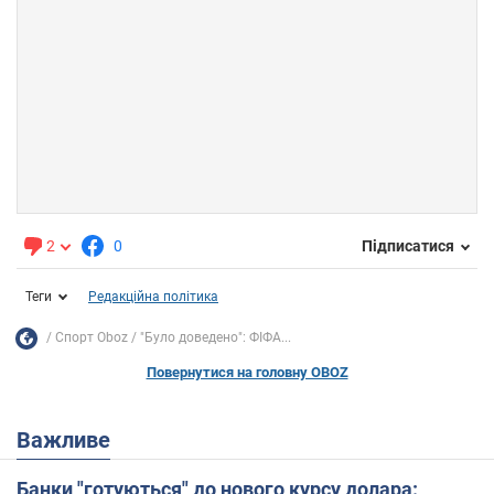
2
0
Підписатися
Теги
Редакційна політика
Спорт Oboz
"Було доведено": ФІФА...
Повернутися на головну OBOZ
Важливе
Банки "готуються" до нового курсу долара: