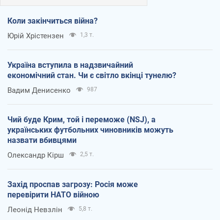
Коли закінчиться війна?
Юрій Хрістензен
1,3 т.
Україна вступила в надзвичайний
економічний стан. Чи є світло вкінці тунелю?
Вадим Денисенко
987
Чий буде Крим, той і переможе (NSJ), а
українських футбольних чиновників можуть
назвати вбивцями
Олександр Кірш
2,5 т.
Захід проспав загрозу: Росія може
перевірити НАТО війною
Леонід Невзлін
5,8 т.