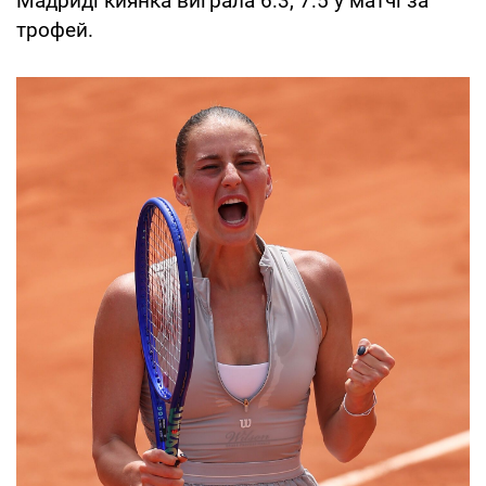
Мадриді киянка виграла 6:3, 7:5 у матчі за
трофей.