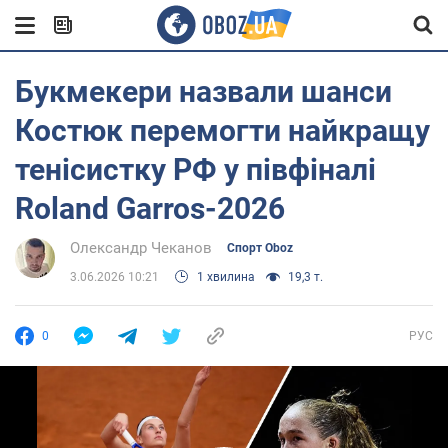
Букмекери назвали шанси
Костюк перемогти найкращу
тенісистку РФ у півфіналі
Roland Garros-2026
Олександр Чеканов
Спорт Oboz
3.06.2026 10:21
1 хвилина
19,3 т.
0
РУС