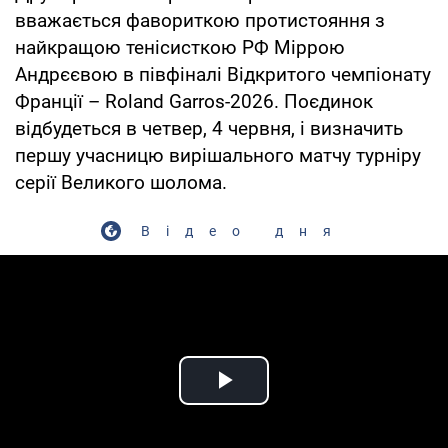
вважається фавориткою протистояння з
найкращою тенісисткою РФ Міррою
Андрєєвою в півфіналі Відкритого чемпіонату
Франції – Roland Garros-2026. Поєдинок
відбудеться в четвер, 4 червня, і визначить
першу учасницю вирішального матчу турніру
серії Великого шолома.
Відео дня
Play Video