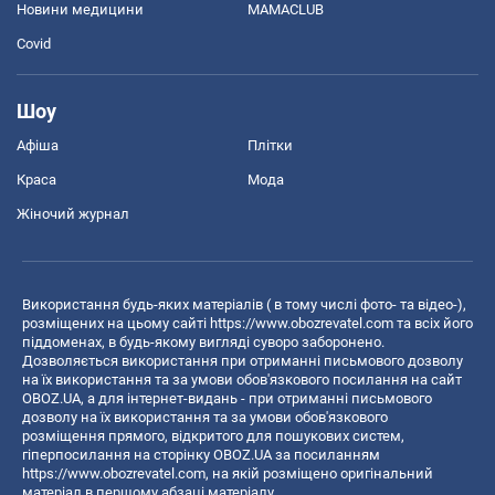
Новини медицини
MAMACLUB
Covid
Шоу
Афіша
Плітки
Краса
Мода
Жіночий журнал
Використання будь-яких матеріалів ( в тому числі фото- та відео-),
розміщених на цьому сайті
https://www.obozrevatel.com
та всіх його
піддоменах, в будь-якому вигляді суворо заборонено.
Дозволяється використання при отриманні письмового дозволу
на їх використання та за умови обов'язкового посилання на сайт
OBOZ.UA, а для інтернет-видань - при отриманні письмового
дозволу на їх використання та за умови обов'язкового
розміщення прямого, відкритого для пошукових систем,
гіперпосилання на сторінку OBOZ.UA за посиланням
https://www.obozrevatel.com
, на якій розміщено оригінальний
матеріал в першому абзаці матеріалу.