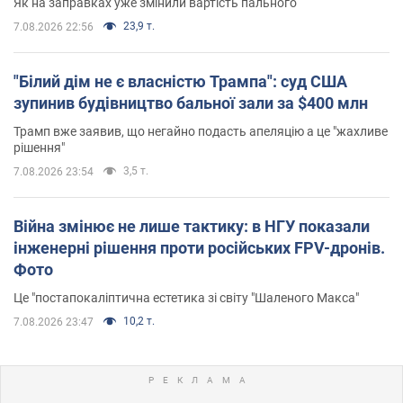
Як на заправках уже змінили вартість пального
23,9 т.
7.08.2026 22:56
"Білий дім не є власністю Трампа": суд США
зупинив будівництво бальної зали за $400 млн
Трамп вже заявив, що негайно подасть апеляцію а це "жахливе
рішення"
3,5 т.
7.08.2026 23:54
Війна змінює не лише тактику: в НГУ показали
інженерні рішення проти російських FPV-дронів.
Фото
Це "постапокаліптична естетика зі світу "Шаленого Макса"
10,2 т.
7.08.2026 23:47