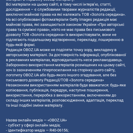
Всі матеріали на цьому сайті, в тому числі інтерв’ю, статті,
дослідження – є службовими творами журналістів редакції,
виключні майнові права на які належать ТОВ «Золота середина».
На всі опубліковані фотоматеріали Getty Images редакція має
майнові права, які захищаються законом України «Про авторські
права та суміжні права», ніхто не має права без письмового
дозволу ТОВ «Золота середина» їх використовувати, вони не
підлягають подальшому відтворенню, перекладу, поширенню в
будь-якій формі.
Редакція OBOZ.UA може не поділяти точку зору, викладену в
авторському матеріалі. За достовірність інформації, опублікованої
в рекламних матеріалах, відповідальність несе рекламодавець.
Заборонено використання матеріалів розміщених на цьому сайті,
хоч із зазначенням гіперпосилання на сторінку цього сайту,
логотипу OBOZ.UA або будь-якого іншого згадування, але без
письмового дозволу Редакції/ТОВ «Золота середина»
Незаконним використанням матеріалів буде вважатися: будь-яке
копiювання, публiкацiя, передрук, наступне поширення,
використання, переробка з використанням, включенням до
складу інших матеріалів, розповсюдження, адаптація, переклад
та інші подібні зміни матеріалу.
Назва онлайн медіа — «OBOZ.UA»
- суб'єкт у сфері онлайн медіа;
- ідентифікатор медіа — R40-06156;