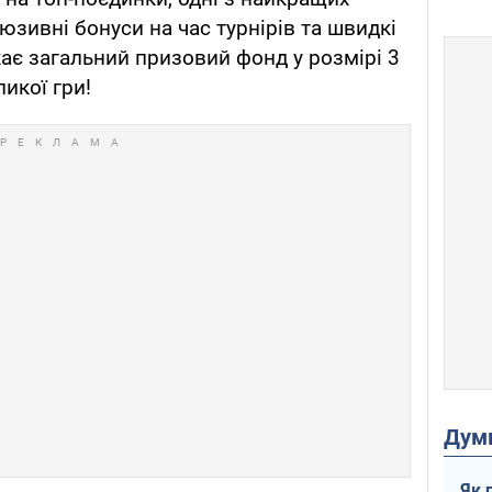
люзивні бонуси на час турнірів та швидкі
ає загальний призовий фонд у розмірі 3
ликої гри!
Дум
Як 