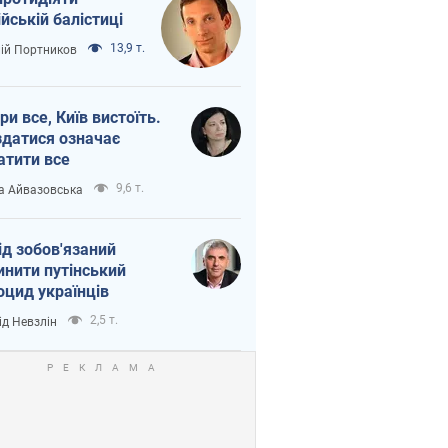
ійській балістиці
13,9 т.
лій Портников
ри все, Київ вистоїть.
здатися означає
атити все
9,6 т.
а Айвазовська
ід зобов'язаний
инити путінський
оцид українців
2,5 т.
ід Невзлін