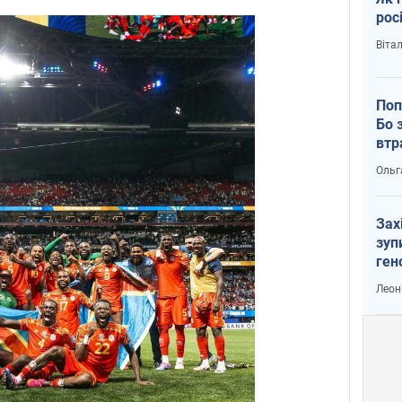
рос
Віта
Поп
Бо 
втр
Ольг
Зах
зуп
ген
Леон