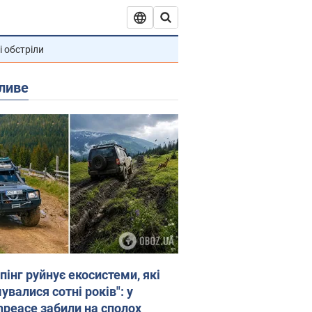
і обстріли
ливе
пінг руйнує екосистеми, які
валися сотні років": у
npeace забили на сполох