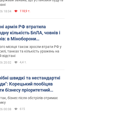
ані
118,9 т.
26 18:04
пні армія РФ втратила
дну кількість БпЛА, човнів і
рів: в Міноборони
люднили статистику
го місяця також зросли втрати РФ у
силі, танках та кількість уражень на
й відстані
4,4 т.
26 20:02
рібні швидкі та нестандартні
оди": Корецький пообіцяв
ти бізнесу пріоритетний
уп до наявних складських
 так, бізнес після обстрілів отримає
іщень
имку
615
26 00:08