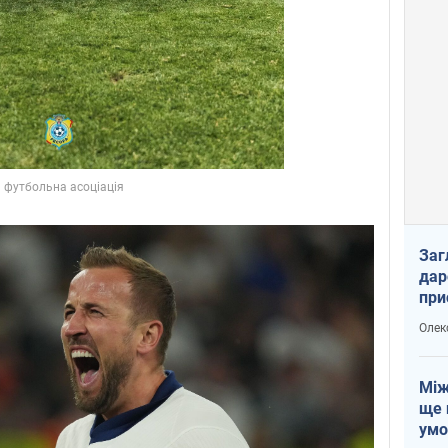
Заг
дар
при
доп
Олек
Між
ще 
умо