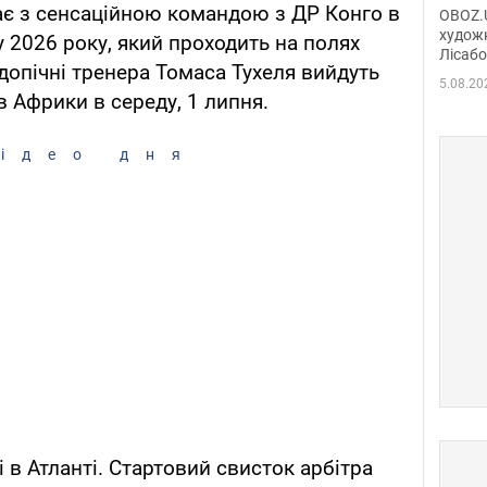
диси
рає з сенсаційною командою з ДР Конго в
OBOZ.U
Горсь
художн
у 2026 року, який проходить на полях
Лісабо
Дмит
допічні тренера Томаса Тухеля вийдуть
в По
5.08.20
в Африки в середу, 1 липня.
ідео дня
і в Атланті. Стартовий свисток арбітра