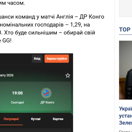
им часом.
нси команд у матчі Англія – ДР Конго
 номінальних господарів – 1,29, на
TO
0. Хто буде сильнішим – обирай свій
е GG!
Укра
устан
Зеле
Глава 