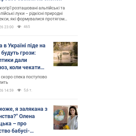
когір'ї розташовані альпійські та
пійські луки – рідкісні природні
си, які формувалися протягом
 років
465
26 23:00
 в Україні піде на
 будуть грози:
птики дали
ноз, коли чекати
и погоди
 скоро спека поступово
пить
5,6 т.
26 14:59
може, я залякана з
нства?" Олена
цька – про
ство бабусі-