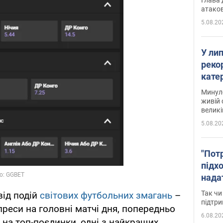
атаков
5.08.20
У ли
рекор
кате
опри
Минуло
живій 
великі
5.08.20
"Пот
підх
нада
дост
Так чи
ід подій
світових футбольних змагань
–
прим
підтр
преси на головні матчі дня, попередньо
6.08.20
 на топ-поєдинки, одні з найкращих