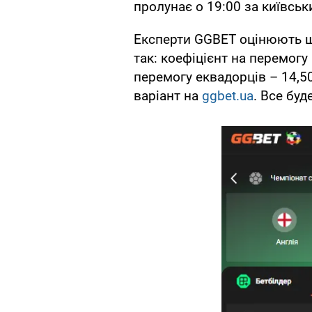
пролунає о 19:00 за київськ
Експерти GGBET оцінюють ша
так: коефіцієнт на перемогу
перемогу еквадорців – 14,5
варіант на
ggbet.ua
. Все буд