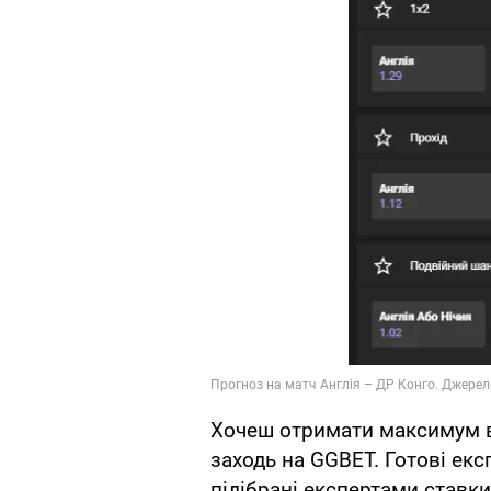
Хочеш отримати максимум в
заходь на GGBET. Готові екс
підібрані експертами ставки