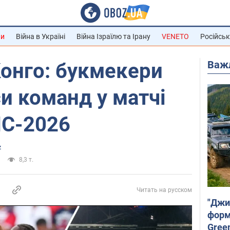
ни
Війна в Україні
Війна Ізраїлю та Ірану
VENETO
Російськ
Важ
Конго: букмекери
и команд у матчі
ЧС-2026
z
8,3 т.
Читать на русском
"Джи
форму
Gree