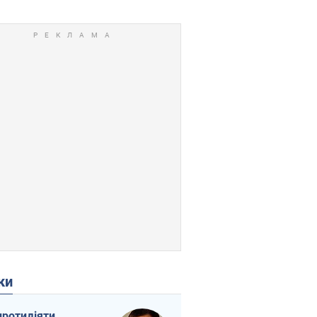
ки
протидіяти