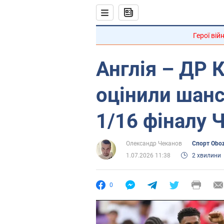
Герої вій
Англія – ДР 
оцінили шанс
1/16 фіналу 
Олександр Чеканов
Спорт Obo
1.07.2026 11:38
2 хвилини
0