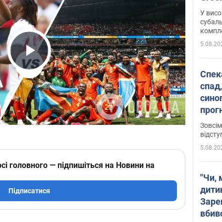
У висо
субаль
комплек
сотень
5.08.20
Play Video
Спека
спад,
сино
прог
змін
Зовсім
відсту
5.08.20
сі головного — підпишіться на Новини на
"Чи, 
дити
Підписатися
Заре
вбив