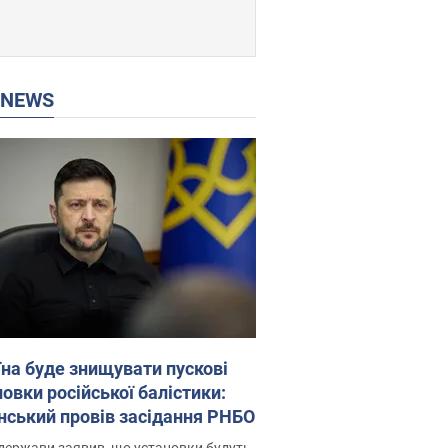
P NEWS
їна буде знищувати пускові
овки російської балістики:
нський провів засідання РНБО
держави заявив, що установки будуть