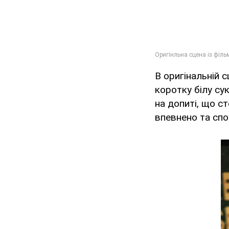
В оригінальній 
коротку білу су
на допиті, що с
впевнено та спо