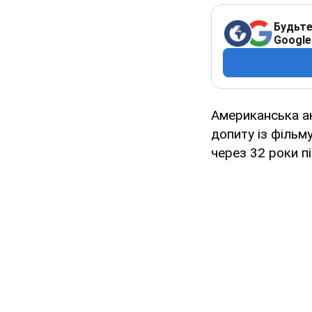
Будьте
Google
Американська 
допиту із фільм
через 32 роки пі