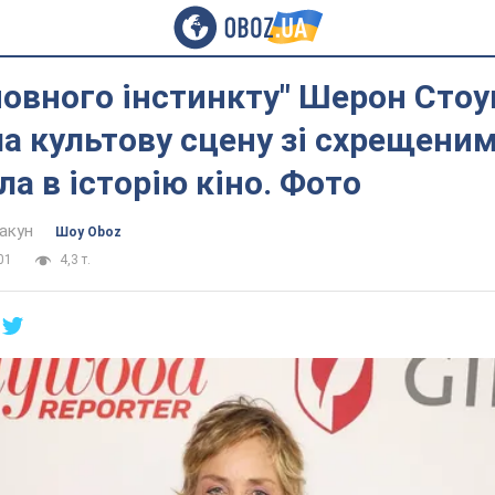
новного інстинкту" Шерон Стоу
а культову сцену зі схрещени
ла в історію кіно. Фото
акун
Шоу Oboz
01
4,3 т.