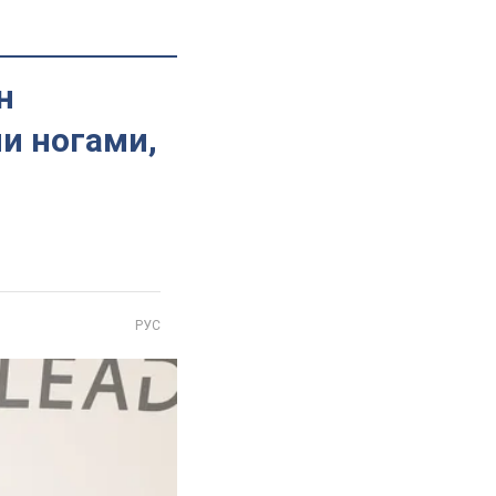
н
ми ногами,
РУС