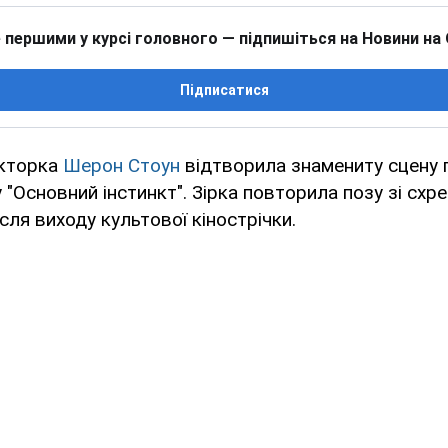
 першими у курсі головного — підпишіться на Новини на
Підписатися
акторка
Шерон Стоун
відтворила знамениту сцену 
у "Основний інстинкт". Зірка повторила позу зі сх
сля виходу культової кінострічки.