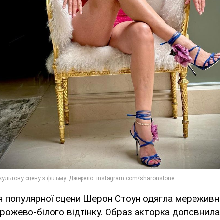
я популярної сцени Шерон Стоун одягла мереживн
 рожево-білого відтінку. Образ акторка доповнила