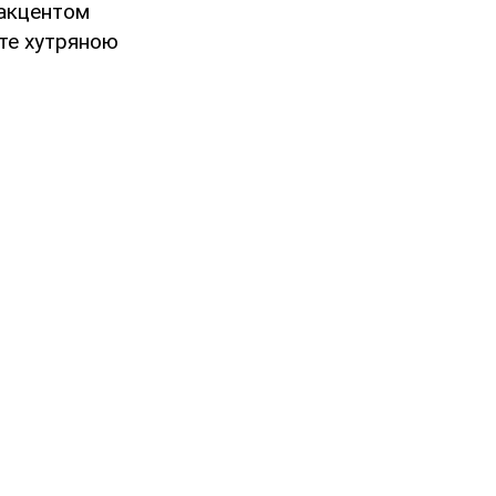
 акцентом
ите хутряною