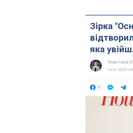
Зірка "Ос
відтворил
яка увійш
Анастасія К
16.07.2024 14:
0