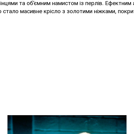
інцями та об’ємним намистом із перлів. Ефектним
о стало масивне крісло з золотими ніжками, покр