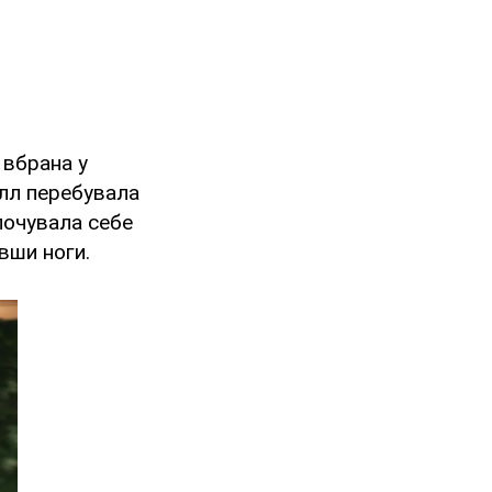
 вбрана у
елл перебувала
почувала себе
вши ноги.