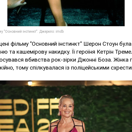
сцені фільму "Основний інстинкт" Шерон Стоун була
кню та кашемірову накидку. Її героїня Кетрін Трем
тосувався вбивства рок-зірки Джонні Боза. Жінка 
кійно, тому спілкувалася із поліцейськими схрести