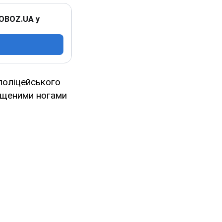
 OBOZ.UA у
поліцейського
рещеними ногами