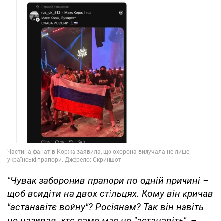
"Чувак заборонив прапори по одній причині –
щоб всидіти на двох стільцях. Кому він кричав
"астанавітє войну"? Росіянам? Так він навіть
не називав, хто саме має це "астанавіть",
–