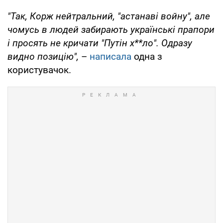
"Так, Корж нейтральний, "астанаві войну", але
чомусь в людей забирають українські прапори
і просять не кричати "Путін х**ло". Одразу
видно позицію",
–
написала
одна з
користувачок.