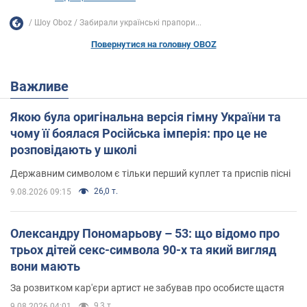
Шоу Oboz
Забирали українські прапори...
Повернутися на головну OBOZ
Важливе
Якою була оригінальна версія гімну України та
чому її боялася Російська імперія: про це не
розповідають у школі
Державним символом є тільки перший куплет та приспів пісні
26,0 т.
9.08.2026 09:15
Олександру Пономарьову – 53: що відомо про
трьох дітей секс-символа 90-х та який вигляд
вони мають
За розвитком кар'єри артист не забував про особисте щастя
9,3 т.
9.08.2026 04:01