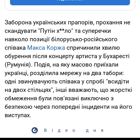
Заборона українських прапорів, прохання не
скандувати "Путін х**ло" та суперечки
навколо позиції білорусько-російського
співака
Макса Коржа
спричинили хвилю
обурення після концерту артиста у Бухаресті
(Румунія). Подія, на яку масово приїхали
українці, розділила мережу на два табори:
одні звинувачують співака у спробі "всидіти
на двох стільцях", інші вважають, що жорсткі
обмеження були пов’язані виключно з
безпекою через попередні інциденти на його
виступах.
Відео дня