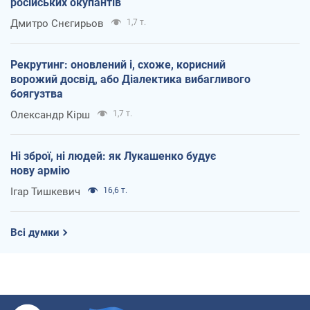
російських окупантів
Дмитро Снєгирьов
1,7 т.
Рекрутинг: оновлений і, схоже, корисний
ворожий досвід, або Діалектика вибагливого
боягузтва
Олександр Кірш
1,7 т.
Ні зброї, ні людей: як Лукашенко будує
нову армію
Ігар Тишкевич
16,6 т.
Всі думки