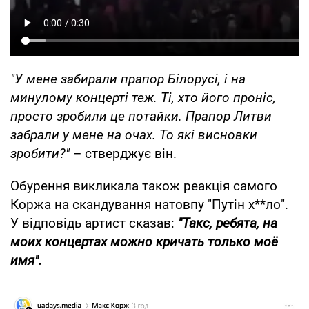
"У мене забирали прапор Білорусі, і на
минулому концерті теж. Ті, хто його проніс,
просто зробили це потайки. Прапор Литви
забрали у мене на очах. То які висновки
зробити?"
– стверджує він.
Обурення викликала також реакція самого
Коржа на скандування натовпу "Путін х**ло".
У відповідь артист сказав:
"Такс, ребята, на
моих концертах можно кричать только моё
имя".