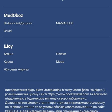
MedOboz
Новини медицини
MAMACLUB
Covid
Шоу
Афіша
Плітки
Краса
Мода
Жіночий журнал
Використання будь-яких матеріалів ( в тому числі фото- та відео-),
розміщених на цьому сайті
https://www.obozrevatel.com
та всіх його
піддоменах, в будь-якому вигляді суворо заборонено.
Дозволяється використання при отриманні письмового дозволу
на їх використання та за умови обов'язкового посилання на сайт
OBOZ.UA, а для інтернет-видань - при отриманні письмового