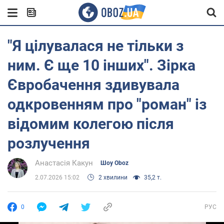
"Я цілувалася не тільки з
ним. Є ще 10 інших". Зірка
Євробачення здивувала
одкровенням про "роман" із
відомим колегою після
розлучення
Анастасія Какун
Шоу Oboz
2.07.2026 15:02
2 хвилини
35,2 т.
0
РУС