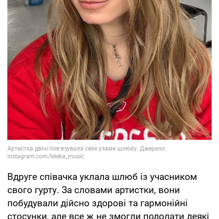
Вдруге співачка уклала шлюб із учасником
свого гурту. За словами артистки, вони
побудували дійсно здорові та гармонійні
стосунки, але все ж не змогли подолати деякі