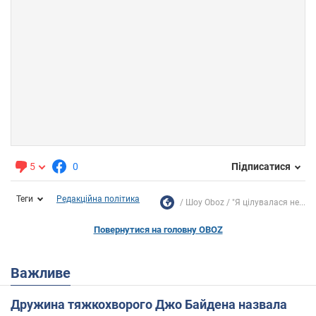
5
0
Підписатися
Теги
Редакційна політика
Шоу Oboz
"Я цілувалася не...
Повернутися на головну OBOZ
Важливе
Дружина тяжкохворого Джо Байдена назвала