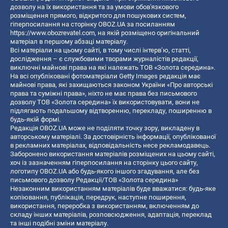
дозволу на їх використання та за умови обов'язкового
розміщення прямого, відкритого для пошукових систем,
гіперпосилання на сторінку OBOZ.UA за посиланням
https://www.obozrevatel.com
, на якій розміщено оригінальний
матеріал в першому абзаці матеріалу.
Всі матеріали на цьому сайті, в тому числі інтерв’ю, статті,
дослідження – є службовими творами журналістів редакції,
виключні майнові права на які належать ТОВ «Золота середина».
На всі опубліковані фотоматеріали Getty Images редакція має
майнові права, які захищаються законом України «Про авторські
права та суміжні права», ніхто не має права без письмового
дозволу ТОВ «Золота середина» їх використовувати, вони не
підлягають подальшому відтворенню, перекладу, поширенню в
будь-якій формі.
Редакція OBOZ.UA може не поділяти точку зору, викладену в
авторському матеріалі. За достовірність інформації, опублікованої
в рекламних матеріалах, відповідальність несе рекламодавець.
Заборонено використання матеріалів розміщених на цьому сайті,
хоч із зазначенням гіперпосилання на сторінку цього сайту,
логотипу OBOZ.UA або будь-якого іншого згадування, але без
письмового дозволу Редакції/ТОВ «Золота середина»
Незаконним використанням матеріалів буде вважатися: будь-яке
копiювання, публiкацiя, передрук, наступне поширення,
використання, переробка з використанням, включенням до
складу інших матеріалів, розповсюдження, адаптація, переклад
та інші подібні зміни матеріалу.