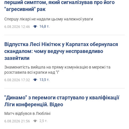
перший симптом, який сигналізував про його
"агресивний" рак
Спершу лікарі не надали цьому належної уваги
16,8 т.
6.08.2026 12:46
Відпустка Лесі Нікітюк у Карпатах обернулася
скандалом: чому ведучу несправедливо
захейтили
Знаменитість вийшла на пряму комунікацію в мережі та
розставила всі крапки над "і"
13,5 т.
6.08.2026 17:32
"Динамо" з перемоги стартувало у кваліфікації
Ліги конференцій. Відео
Матч відбувся в Любліні
2,5 т.
6.08.2026 21:56