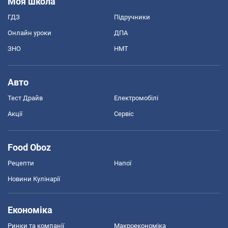
Моя школа
ГДЗ
Підручники
Онлайн уроки
ДПА
ЗНО
НМТ
Авто
Тест Драйв
Електромобілі
Акції
Сервіс
Food Oboz
Рецепти
Напої
Новини Кулінарії
Економіка
Ринки та компанії
Макроекономіка