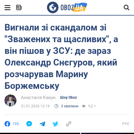
Вигнали зі скандалом зі
"Зважених та щасливих", а
він пішов у ЗСУ: де зараз
Олександр Снєгуров, який
розчарував Марину
Боржемську
Анастасія Какун
Шоу Oboz
31.01.2026 12:19
3 хвилини
9,2 т.
133
РУС