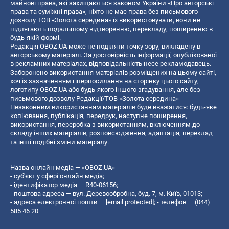
майнові права, які захищаються законом України «Про авторські
права та суміжні права», ніхто не має права без письмового
дозволу ТОВ «Золота середина» їх використовувати, вони не
підлягають подальшому відтворенню, перекладу, поширенню в
будь-якій формі.
Редакція OBOZ.UA може не поділяти точку зору, викладену в
авторському матеріалі. За достовірність інформації, опублікованої
в рекламних матеріалах, відповідальність несе рекламодавець.
Заборонено використання матеріалів розміщених на цьому сайті,
хоч із зазначенням гіперпосилання на сторінку цього сайту,
логотипу OBOZ.UA або будь-якого іншого згадування, але без
письмового дозволу Редакції/ТОВ «Золота середина»
Незаконним використанням матеріалів буде вважатися: будь-яке
копiювання, публiкацiя, передрук, наступне поширення,
використання, переробка з використанням, включенням до
складу інших матеріалів, розповсюдження, адаптація, переклад
та інші подібні зміни матеріалу.
Назва онлайн медіа — «OBOZ.UA»
- суб'єкт у сфері онлайн медіа;
- ідентифікатор медіа — R40-06156;
- поштова адреса — вул. Деревообробна, буд. 7, м. Київ, 01013;
- адреса електронної пошти —
[email protected]
; - телефон — (044)
585 46 20