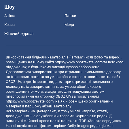
Шоу
Афіша
Плітки
Краса
Мода
Жіночий журнал
Використання будь-яких матеріалів ( в тому числі фото- та відео-),
розміщених на цьому сайті
https://www.obozrevatel.com
та всіх його
піддоменах, в будь-якому вигляді суворо заборонено.
Дозволяється використання при отриманні письмового дозволу
на їх використання та за умови обов'язкового посилання на сайт
OBOZ.UA, а для інтернет-видань - при отриманні письмового
дозволу на їх використання та за умови обов'язкового
розміщення прямого, відкритого для пошукових систем,
гіперпосилання на сторінку OBOZ.UA за посиланням
https://www.obozrevatel.com
, на якій розміщено оригінальний
матеріал в першому абзаці матеріалу.
Всі матеріали на цьому сайті, в тому числі інтерв’ю, статті,
дослідження – є службовими творами журналістів редакції,
виключні майнові права на які належать ТОВ «Золота середина».
На всі опубліковані фотоматеріали Getty Images редакція має