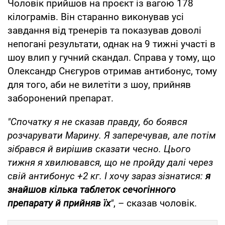
Чоловік прийшов на проєкт із вагою 178
кілограмів. Він старанно виконував усі
завдання від тренерів та показував доволі
непогані результати, однак на 9 тижні участі в
шоу влип у гучний скандал. Справа у тому, що
Олександр Снєгуров отримав антибонус, тому
для того, аби не вилетіти з шоу, прийняв
заборонений препарат.
"Спочатку я не сказав правду, бо боявся
розчарувати Марину. Я заперечував, але потім
зібрався й вирішив сказати чесно. Цього
тижня я хвилювався, що не пройду далі через
свій антибонус +2 кг. І хочу зараз зізнатися:
я
знайшов кілька таблеток сечогінного
препарату й прийняв їх
"
, – сказав чоловік.