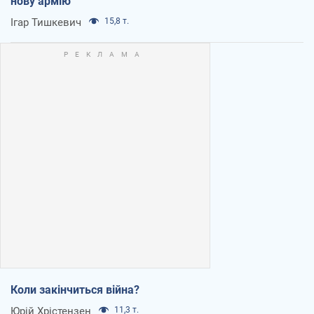
нову армію
Ігар Тишкевич
15,8 т.
Коли закінчиться війна?
Юрій Хрістензен
11,3 т.