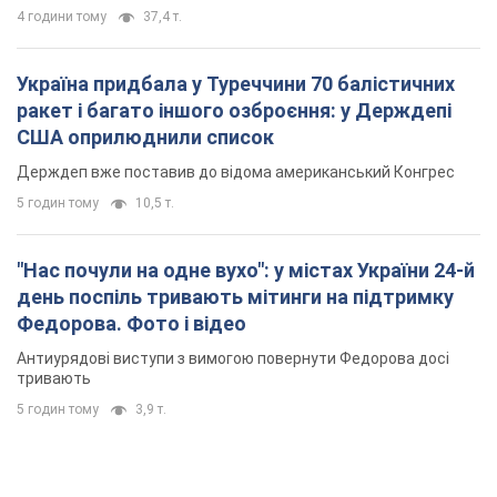
4 години тому
37,4 т.
Україна придбала у Туреччини 70 балістичних
ракет і багато іншого озброєння: у Держдепі
США оприлюднили список
Держдеп вже поставив до відома американський Конгрес
5 годин тому
10,5 т.
"Нас почули на одне вухо": у містах України 24-й
день поспіль тривають мітинги на підтримку
Федорова. Фото і відео
Антиурядові виступи з вимогою повернути Федорова досі
тривають
5 годин тому
3,9 т.