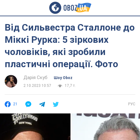
Від Сильвестра Сталлоне до
Міккі Рурка: 5 зіркових
чоловіків, які зробили
пластичні операції. Фото
Дарія Скуб
Шоу Oboz
2.10.2023 10:57
17,7 т.
21
РУС