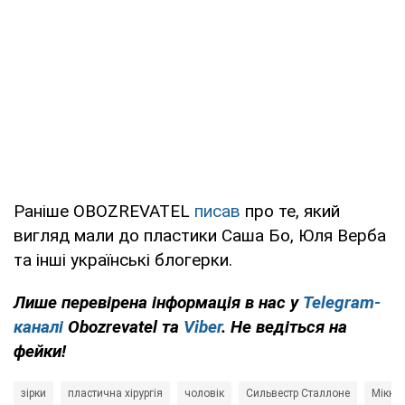
Раніше OBOZREVATEL
писав
про те, який
вигляд мали до пластики Саша Бо, Юля Верба
та інші українські блогерки.
Лише перевірена інформація в нас у
Telegram-
каналі
Obozrevatel та
Viber
. Не ведіться на
фейки!
зірки
пластична хірургія
чоловік
Сильвестр Сталлоне
Міккі 