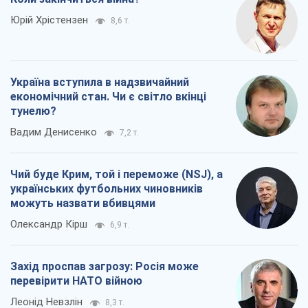
Юрій Хрістензен
8,6 т.
Україна вступила в надзвичайний
економічний стан. Чи є світло вкінці
тунелю?
Вадим Денисенко
7,2 т.
Чий буде Крим, той і переможе (NSJ), а
українських футбольних чиновників
можуть назвати вбивцями
Олександр Кірш
6,9 т.
Захід проспав загрозу: Росія може
перевірити НАТО війною
Леонід Невзлін
8,3 т.