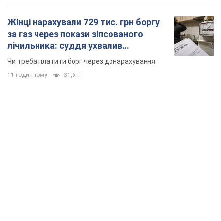
Жінці нарахували 729 тис. грн боргу
за газ через покази зіпсованого
лічильника: суддя ухвалив
неочікуване рішення
Чи треба платити борг через донарахування
11 годин тому
31,6 т.