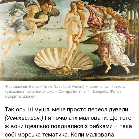
Так ось, ці мушлі мене просто переслідували!
(Усміхається.)
І я почала їх малювати. До того
ж вони ідеально поєдналися з рибками – така
собі морська тематика. Коли малювала