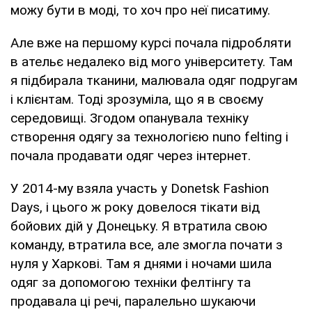
можу бути в моді, то хоч про неї писатиму.
Але вже на першому курсі почала підробляти
в ательє недалеко від мого університету. Там
я підбирала тканини, малювала одяг подругам
і клієнтам. Тоді зрозуміла, що я в своєму
середовищі. Згодом опанувала техніку
створення одягу за технологією nuno felting і
почала продавати одяг через інтернет.
У 2014-му взяла участь у Donetsk Fashion
Days, і цього ж року довелося тікати від
бойових дій у Донецьку. Я втратила свою
команду, втратила все, але змогла почати з
нуля у Харкові. Там я днями і ночами шила
одяг за допомогою техніки фелтінгу та
продавала ці речі, паралельно шукаючи