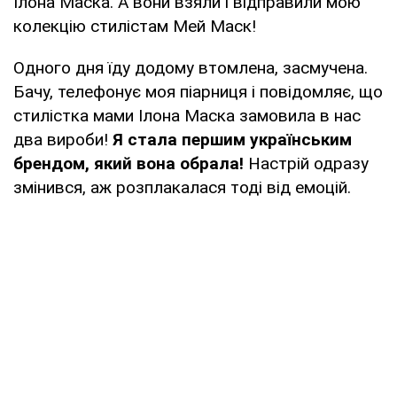
Ілона Маска. А вони взяли і відправили мою
колекцію стилістам Мей Маск!
Одного дня їду додому втомлена, засмучена.
Бачу, телефонує моя піарниця і повідомляє, що
стилістка мами Ілона Маска замовила в нас
два вироби!
Я стала першим українським
брендом, який вона обрала!
Настрій одразу
змінився, аж розплакалася тоді від емоцій.