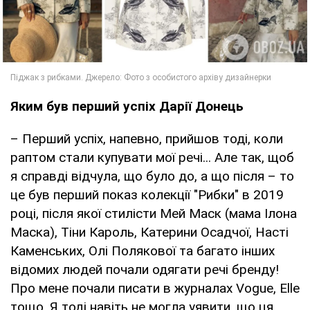
Яким був перший успіх Дарії Донець
– Перший успіх, напевно, прийшов тоді, коли
раптом стали купувати мої речі... Але так, щоб
я справді відчула, що було до, а що після – то
це був перший показ колекції "Рибки" в 2019
році, після якої стилісти Мей Маск (мама Ілона
Маска), Тіни Кароль, Катерини Осадчої, Насті
Каменських, Олі Полякової та багато інших
відомих людей почали одягати речі бренду!
Про мене почали писати в журналах Vogue, Elle
тощо. Я тоді навіть не могла уявити, що ця