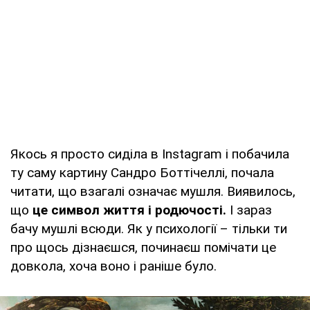
Якось я просто сиділа в Instagram і побачила
ту саму картину Сандро Боттічеллі, почала
читати, що взагалі означає мушля. Виявилось,
що
це символ життя і родючості.
І зараз
бачу мушлі всюди. Як у психології – тільки ти
про щось дізнаєшся, починаєш помічати це
довкола, хоча воно і раніше було.