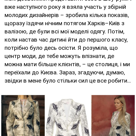
вже наступного року я взяла участь у збірній
молодих дизайнерів – зробила кілька показів,
щоразу їздячи нічним потягом Харків–Київ з
валізою, де були всі мої моделі одягу. Потім,
коли настав час дитині йти до першого класу,
потрібно було десь осісти. Я розуміла, що
центр моди, де тебе можуть впізнати, де
можна мати більше клієнтів, – це столиця, і ми
переїхали до Києва. Зараз, згадуючи, думаю,
звідки в мене було стільки сил це все робити...