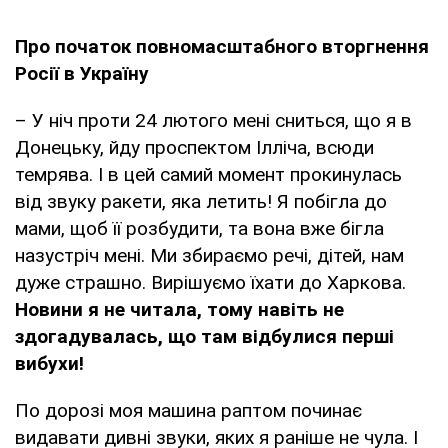
Про початок повномасштабного вторгнення
Росії в Україну
– У ніч проти 24 лютого мені сниться, що я в
Донецьку, йду проспектом Ілліча, всюди
темрява. І в цей самий момент прокинулась
від звуку ракети, яка летить! Я побігла до
мами, щоб її розбудити, та вона вже бігла
назустріч мені. Ми збираємо речі, дітей, нам
дуже страшно. Вирішуємо їхати до Харкова.
Новини я не читала, тому навіть не
здогадувалась, що там відбулися перші
вибухи!
По дорозі моя машина раптом починає
видавати дивні звуки, яких я раніше не чула. І