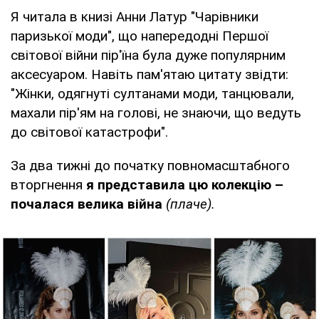
Я читала в книзі Анни Латур "Чарівники
паризької моди", що напередодні Першої
світової війни пір'їна була дуже популярним
аксесуаром. Навіть пам'ятаю цитату звідти:
"Жінки, одягнуті султанами моди, танцювали,
махали пір'ям на голові, не знаючи, що ведуть
до світової катастрофи".
За два тижні до початку повномасштабного
вторгнення
я представила цю колекцію –
почалася велика війна
(плаче).