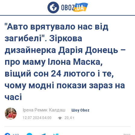
"Авто врятувало нас від
загибелі". Зіркова
дизайнерка Дарія Донець –
про маму Ілона Маска,
віщий сон 24 лютого і те,
чому модні покази зараз на
часі
Ірена Ремик Калдаш
Шоу Oboz
12.07.2024 04:00
20,4 т.