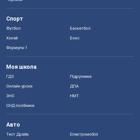
Моя школа
ГДЗ
Підручники
Онлайн уроки
ДПА
ЗНО
НМТ
СНД посібники
Авто
Тест Драйв
Електромобілі
Акції
Сервіс
Food Oboz
Рецепти
Напої
Дієти