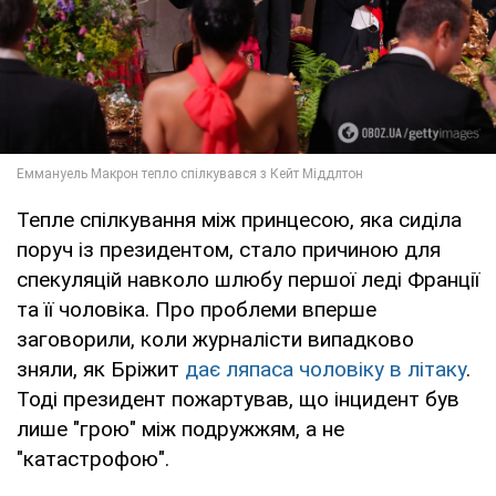
Тепле спілкування між принцесою, яка сиділа
поруч із президентом, стало причиною для
спекуляцій навколо шлюбу першої леді Франції
та її чоловіка. Про проблеми вперше
заговорили, коли журналісти випадково
зняли, як Бріжит
дає ляпаса чоловіку в літаку
.
Тоді президент пожартував, що інцидент був
лише "грою" між подружжям, а не
"катастрофою".