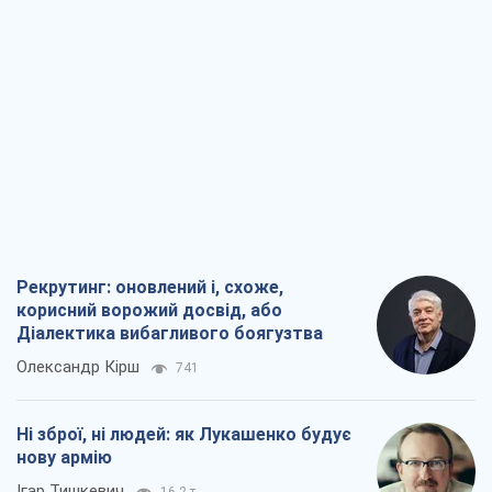
Рекрутинг: оновлений і, схоже,
корисний ворожий досвід, або
Діалектика вибагливого боягузтва
Олександр Кірш
741
Ні зброї, ні людей: як Лукашенко будує
нову армію
Ігар Тишкевич
16,2 т.
Коли закінчиться війна?
Юрій Хрістензен
12,1 т.
Україна вступила в надзвичайний