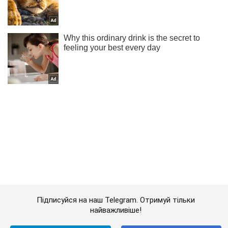
Підписуйся на наш Telegram. Отримуй тільки
найважливіше!
Підписатись
Підписатись
Шоу Oboz
Еммануель Макрон "загравав"...
Важливе