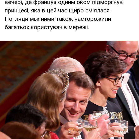
вечері, де француз одним оком підморгнув
принцесі, яка в цей час щиро сміялася.
Погляди між ними також насторожили
багатьох користувачів мережі.