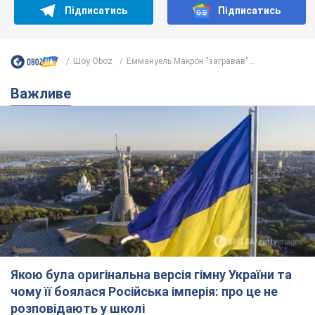
Якою була оригінальна версія гімну України та
чому її боялася Російська імперія: про це не
розповідають у школі
Державним символом є тільки перший куплет та приспів пісні
3 години тому
14,1 т.
Олександру Пономарьову – 53: що
відомо про трьох дітей секс-
символа 90-х та який вигляд вони
мають
За розвитком кар'єри артист не забував про