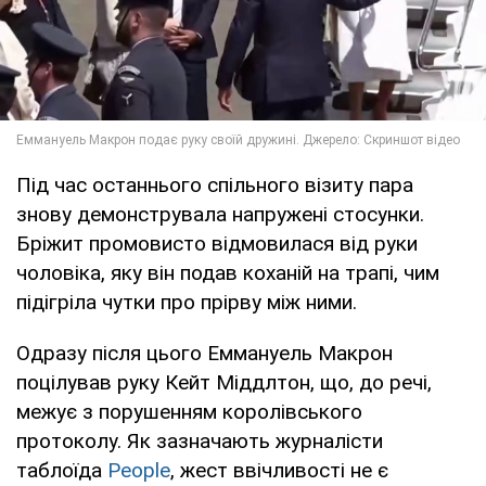
Під час останнього спільного візиту пара
знову демонструвала напружені стосунки.
Бріжит промовисто відмовилася від руки
чоловіка, яку він подав коханій на трапі, чим
підігріла чутки про прірву між ними.
Одразу після цього Еммануель Макрон
поцілував руку Кейт Міддлтон, що, до речі,
межує з порушенням королівського
протоколу. Як зазначають журналісти
таблоїда
People
, жест ввічливості не є