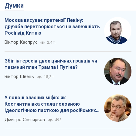
Збіг інтересів двох цинічних гравців чи
таємний план Трампа і Путіна?
Віктор Швець
15,2 т.
У полоні власних міфів: як
Костянтинівка стала головною
ідеологічною пасткою для російських
окупантів
Дмитро Снєгирьов
492