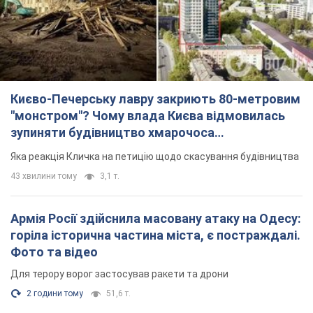
"московського вірянина"
Яка реакція Кличка на петицію щодо скасування будівництва
43 хвилини тому
3,1 т.
Армія Росії здійснила масовану атаку на Одесу:
горіла історична частина міста, є постраждалі.
Фото та відео
Для терору ворог застосував ракети та дрони
2 години тому
51,6 т.
"Воюють проти продовольчої безпеки світу!"
Зеленський заявив, що армія Росії знову цілила
у порт в Одесі
Лише за тиждень проти України використали десятки ракет,
більшість із яких – балістичні
годину тому
408