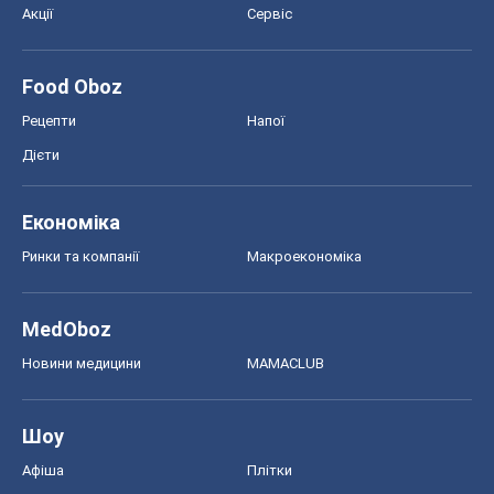
Економіка
Ринки та компанії
Макроекономіка
MedOboz
Новини медицини
MAMACLUB
Шоу
Афіша
Плітки
Краса
Мода
Жіночий журнал