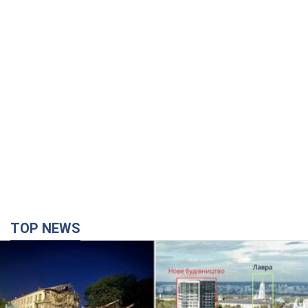
TOP NEWS
Києво-Печерську лавру закриють 80-метровим
"монстром"? Чому влада Києва відмовилась
зупиняти будівництво хмарочоса