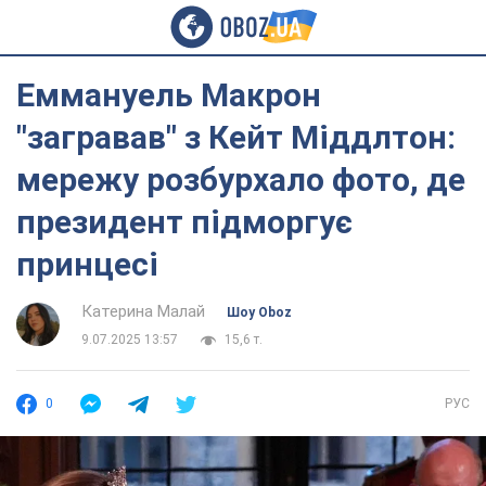
Еммануель Макрон
"загравав" з Кейт Міддлтон:
мережу розбурхало фото, де
президент підморгує
принцесі
Катерина Малай
Шоу Oboz
9.07.2025 13:57
15,6 т.
0
РУС