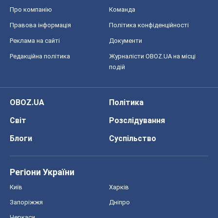
OBOZ.UA
Політика
Світ
Розслідування
Блоги
Суспільство
Регіони України
Київ
Харків
Запоріжжя
Дніпро
Черкаси
Спорт
Футбол
Баскетбол
Хокей
Бокс
Формула-1