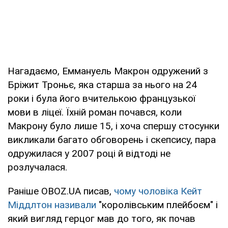
Нагадаємо, Еммануель Макрон одружений з
Бріжит Троньє, яка старша за нього на 24
роки і була його вчителькою французької
мови в ліцеї. Їхній роман почався, коли
Макрону було лише 15, і хоча спершу стосунки
викликали багато обговорень і скепсису, пара
одружилася у 2007 році й відтоді не
розлучалася.
Раніше OBOZ.UA писав,
чому чоловіка Кейт
Міддлтон називали
"королівським плейбоєм" і
який вигляд герцог мав до того, як почав