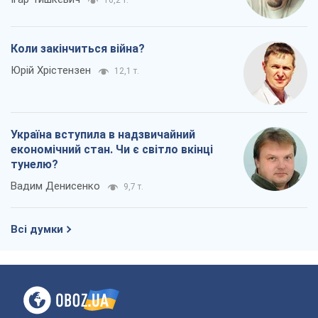
економічний стан. Чи є світло вкінці
тунелю?
Вадим Денисенко
9,7 т.
Всі думки
Про компанію
Команда
Правова інформація
Політика конфіденційності
Реклама на сайті
Документи
Редакційна політика
Журналісти OBOZ.UA на місці
подій