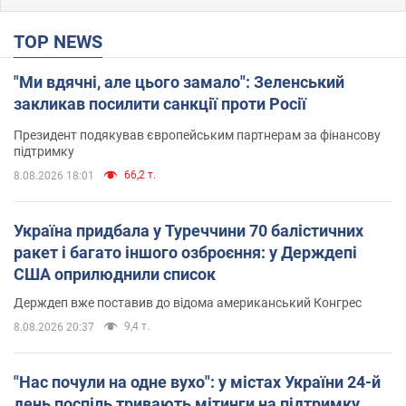
TOP NEWS
"Ми вдячні, але цього замало": Зеленський
закликав посилити санкції проти Росії
Президент подякував європейським партнерам за фінансову
підтримку
66,2 т.
8.08.2026 18:01
Україна придбала у Туреччини 70 балістичних
ракет і багато іншого озброєння: у Держдепі
США оприлюднили список
Держдеп вже поставив до відома американський Конгрес
9,4 т.
8.08.2026 20:37
"Нас почули на одне вухо": у містах України 24-й
день поспіль тривають мітинги на підтримку