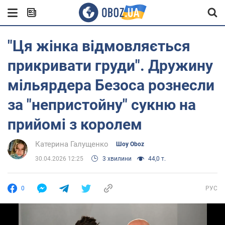
"Ця жінка відмовляється
прикривати груди". Дружину
мільярдера Безоса рознесли
за "непристойну" сукню на
прийомі з королем
Катерина Галущенко
Шоу Oboz
30.04.2026 12:25
3 хвилини
44,0 т.
0
РУС