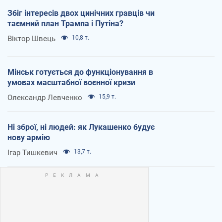
Збіг інтересів двох цинічних гравців чи
таємний план Трампа і Путіна?
Віктор Швець
10,8 т.
Мінськ готується до функціонування в
умовах масштабної воєнної кризи
Олександр Левченко
15,9 т.
Ні зброї, ні людей: як Лукашенко будує
нову армію
Ігар Тишкевич
13,7 т.