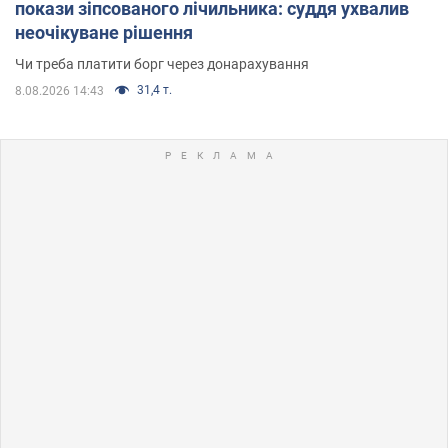
покази зіпсованого лічильника: суддя ухвалив
неочікуване рішення
Чи треба платити борг через донарахування
31,4 т.
8.08.2026 14:43