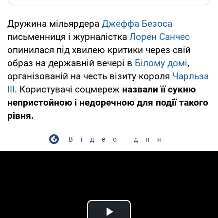
Дружина мільярдера
Джеффа Безоса
письменниця і журналістка
Лорен Санчес
опинилася під хвилею критики через свій
образ на державній вечері в
Білому домі
,
організованій на честь візиту короля
Чарльза
III
. Користувачі соцмереж
назвали її сукню
непристойною і недоречною для події такого
рівня.
Відео дня