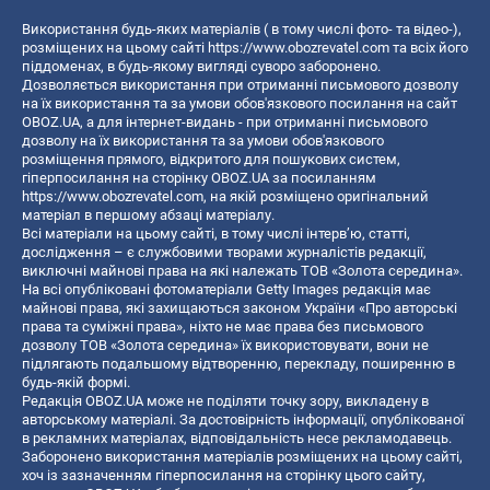
Використання будь-яких матеріалів ( в тому числі фото- та відео-),
розміщених на цьому сайті
https://www.obozrevatel.com
та всіх його
піддоменах, в будь-якому вигляді суворо заборонено.
Дозволяється використання при отриманні письмового дозволу
на їх використання та за умови обов'язкового посилання на сайт
OBOZ.UA, а для інтернет-видань - при отриманні письмового
дозволу на їх використання та за умови обов'язкового
розміщення прямого, відкритого для пошукових систем,
гіперпосилання на сторінку OBOZ.UA за посиланням
https://www.obozrevatel.com
, на якій розміщено оригінальний
матеріал в першому абзаці матеріалу.
Всі матеріали на цьому сайті, в тому числі інтерв’ю, статті,
дослідження – є службовими творами журналістів редакції,
виключні майнові права на які належать ТОВ «Золота середина».
На всі опубліковані фотоматеріали Getty Images редакція має
майнові права, які захищаються законом України «Про авторські
права та суміжні права», ніхто не має права без письмового
дозволу ТОВ «Золота середина» їх використовувати, вони не
підлягають подальшому відтворенню, перекладу, поширенню в
будь-якій формі.
Редакція OBOZ.UA може не поділяти точку зору, викладену в
авторському матеріалі. За достовірність інформації, опублікованої
в рекламних матеріалах, відповідальність несе рекламодавець.
Заборонено використання матеріалів розміщених на цьому сайті,
хоч із зазначенням гіперпосилання на сторінку цього сайту,