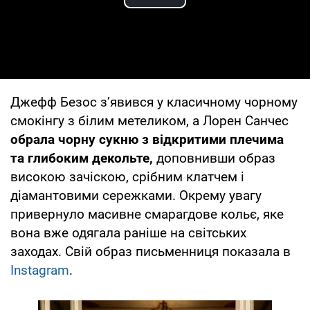
Play Video
Джефф Безос з’явився у класичному чорному
смокінгу з білим метеликом, а Лорен Санчес
обрала чорну сукню з відкритими плечима
та глибоким декольте,
доповнивши образ
високою зачіскою, срібним клатчем і
діамантовими сережками. Окрему увагу
привернуло масивне смарагдове кольє, яке
вона вже одягала раніше на світських
заходах. Свій образ письменниця показала в
Instagram
.