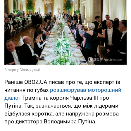
Раніше OBOZ.UA писав про те, що експерт із
читання по губах
розшифрував моторошний
діалог
Трампа та короля Чарльза ІІІ про
Путіна. Так, зазначається, що між лідерами
відбулася коротка, але напружена розмова
про диктатора Володимира Путіна.