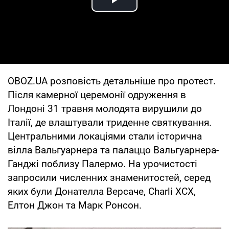
Play Video
OBOZ.UA розповість детальніше про протест.
Після камерної церемонії одруження в
Лондоні 31 травня молодята вирушили до
Італії, де влаштували триденне святкування.
Центральними локаціями стали історична
вілла Вальгуарнера та палаццо Вальгуарнера-
Ганджі поблизу Палермо. На урочистості
запросили численних знаменитостей, серед
яких були Донателла Версаче, Charli XCX,
Елтон Джон та Марк Ронсон.