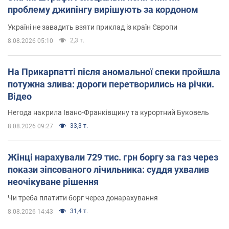
проблему джипінгу вирішують за кордоном
Україні не завадить взяти приклад із країн Європи
2,3 т.
8.08.2026 05:10
На Прикарпатті після аномальної спеки пройшла
потужна злива: дороги перетворились на річки.
Відео
Негода накрила Івано-Франківщину та курортний Буковель
33,3 т.
8.08.2026 09:27
Жінці нарахували 729 тис. грн боргу за газ через
покази зіпсованого лічильника: суддя ухвалив
неочікуване рішення
Чи треба платити борг через донарахування
31,4 т.
8.08.2026 14:43