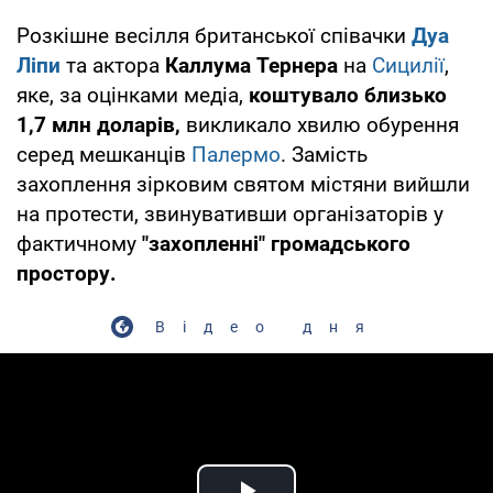
Розкішне весілля британської співачки
Дуа
Ліпи
та актора
Каллума Тернера
на
Сицилії
,
яке, за оцінками медіа,
коштувало близько
1,7 млн доларів,
викликало хвилю обурення
серед мешканців
Палермо
. Замість
захоплення зірковим святом містяни вийшли
на протести, звинувативши організаторів у
фактичному
"захопленні" громадського
простору.
Відео дня