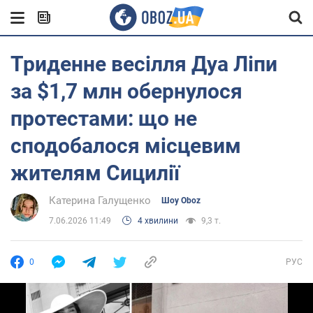
Триденне весілля Дуа Ліпи
за $1,7 млн обернулося
протестами: що не
сподобалося місцевим
жителям Сицилії
Катерина Галущенко
Шоу Oboz
7.06.2026 11:49
4 хвилини
9,3 т.
0
РУС