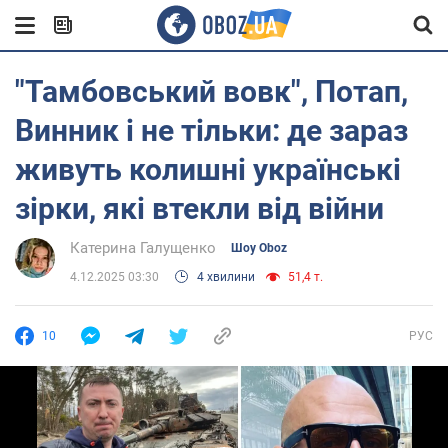
"Тамбовський вовк", Потап,
Винник і не тільки: де зараз
живуть колишні українські
зірки, які втекли від війни
Катерина Галущенко
Шоу Oboz
4.12.2025 03:30
4 хвилини
51,4 т.
10
РУС