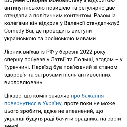
Шоумен створив моновиставу з відкритою
антипутінською позицією та регулярно дає
стендапи з політичним контентом. Разом із
колегами він відкрив у Валенсії стендап-клуб
Comedy Bar, де проводить виступи
українською та російською мовами.
Лірник виїхав із РФ у березні 2022 року,
спершу побував у Латвії та Польщі, згодом – у
Туреччині. Переїзд був пов’язаний зі станом
здоров’я та загрозами після антивоєнних
висловлювань.
Цікаво, що комік заявляв
про бажання
повернутися в Україну,
проте поки не може
цього зробити, адже не впевнений, що
українці будуть раді бачити зрадника на своїй
землі.