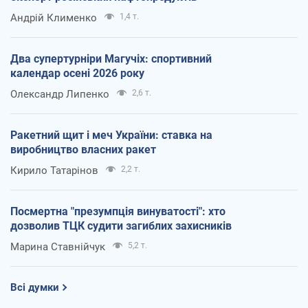
Андрій Клименко
1,4 т.
Два супертурніри Магучіх: спортивний
календар осені 2026 року
Олександр Липенко
2,6 т.
Ракетний щит і меч України: ставка на
виробництво власних ракет
Кирило Татарінов
2,2 т.
Посмертна "презумпція винуватості": хто
дозволив ТЦК судити загиблих захисників
Марина Ставнійчук
5,2 т.
Всі думки