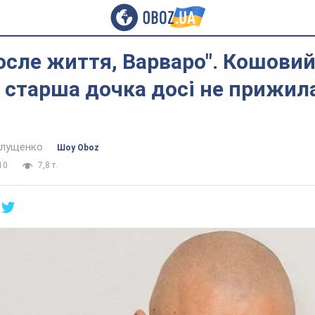
осле життя, Варваро". Кошовий
 старша дочка досі не прижил
алущенко
Шоу Oboz
10
7,8 т.