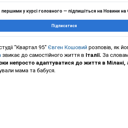
 першими у курсі головного — підпишіться на Новини на
Підписатися
студії "Квартал 95"
Євген Кошовий
розповів, як й
а
звикає до самостійного життя в
Італії.
За словам
 поки непросто адаптуватися до життя в Мілані,
ували мама та бабуся.