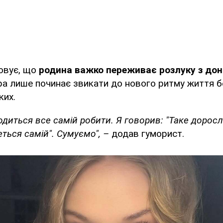
овує, що
родина важко переживає розлуку з дон
а лише починає звикати до нового ритму життя бе
ких.
одиться все самій робити. Я говорив: "Таке доросл
ться самій". Сумуємо", –
додав гуморист.