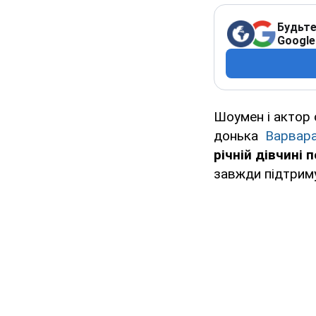
Будьте
Google
Шоумен і актор 
донька
Варвар
річній дівчині
завжди підтрим