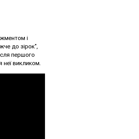
джментом і
жче до зірок",
ісля першого
я неї викликом.