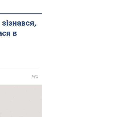
 зізнався,
ася в
РУС