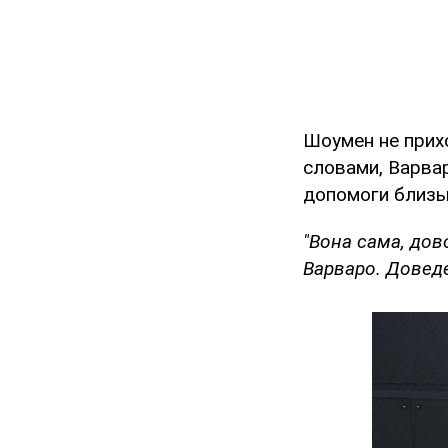
Шоумен не прих
словами, Варвар
допомоги близь
"Вона сама, дов
Варваро. Доведе