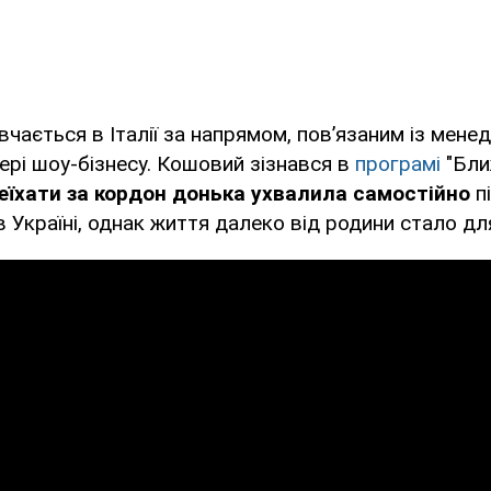
вчається в Італії за напрямом, пов’язаним із мене
рі шоу-бізнесу. Кошовий зізнався в
програмі
"Бли
еїхати за кордон донька ухвалила самостійно
п
в Україні, однак життя далеко від родини стало дл