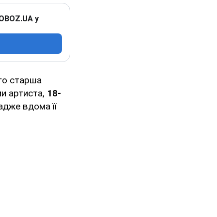
 OBOZ.UA у
ого старша
и артиста,
18-
адже вдома її