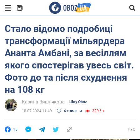
Стало відомо подробиці
трансформації мільярдера
Ананта Амбані, за весіллям
якого спостерігав увесь світ.
Фото до та після схуднення
на 108 кг
Карина Вишнякова
Шоу Oboz
18.07.2024 11:49
4 хвилини
329,6 т.
15
РУС