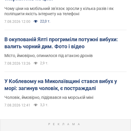
Чому ціни на мобільний зв'язок зросли у кілька разів і як
поліпшити якість інтернету на телефоні
22,0 т.
7.08.2026 12:00
В окупованій Ялті прогриміли потужні вибухи:
валить чорний дим. Фото і відео
Місто, ймовірно, опинилося під атакою дронів
2,9 т.
7.08.2026 13:26
У Коблевому на Миколаївщині стався вибух у
морі: загинув чоловік, є постраждалі
Чоловік, ймовірно, підірвався на морській міні
3,3 т.
7.08.2026 12:41