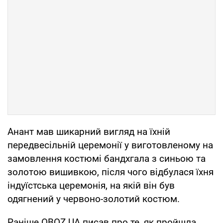
Анант мав шикарний вигляд на їхній
передвесільній церемонії у виготовленому на
замовлення костюмі бандхгала з синьою та
золотою вишивкою, після чого відбулася їхня
індуїстська церемонія, на якій він був
одягнений у червоно-золотий костюм.
Раніше OBOZ.UA писав про те, як пройшла