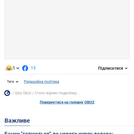
5
15
Підписатися
Теги
Редакційна політика
Шоу Oboz
Стало відомо подробиці...
Повернутися на головну OBOZ
Важливе
Банки "готуються" до нового курсу долара: