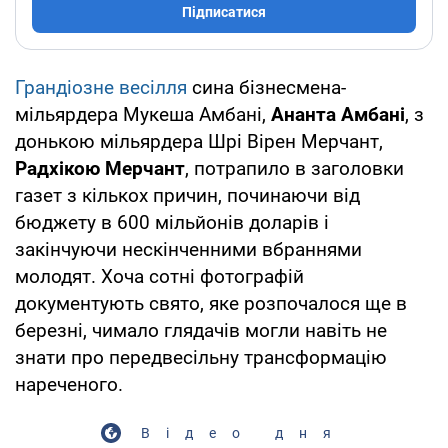
Підписатися
Грандіозне весілля
сина бізнесмена-
мільярдера Мукеша Амбані,
Ананта Амбані
, з
донькою мільярдера Шрі Вірен Мерчант,
Радхікою Мерчант
, потрапило в заголовки
газет з кількох причин, починаючи від
бюджету в 600 мільйонів доларів і
закінчуючи нескінченними вбраннями
молодят. Хоча сотні фотографій
документують свято, яке розпочалося ще в
березні, чимало глядачів могли навіть не
знати про передвесільну трансформацію
нареченого.
Відео дня