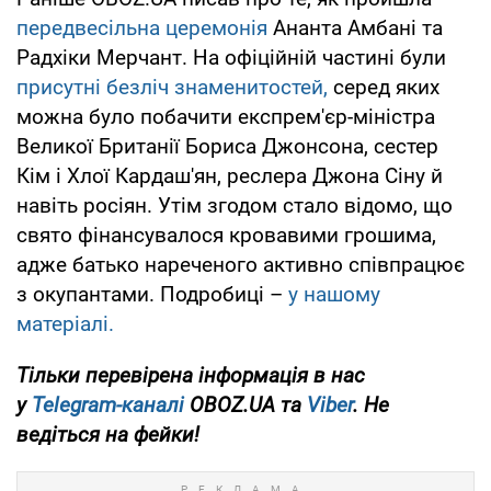
передвесільна церемонія
Ананта Амбані та
Радхіки Мерчант. На офіційній частині були
присутні безліч знаменитостей,
серед яких
можна було побачити експрем'єр-міністра
Великої Британії Бориса Джонсона, сестер
Кім і Хлої Кардаш'ян, реслера Джона Сіну й
навіть росіян. Утім згодом стало відомо, що
свято фінансувалося кровавими грошима,
адже батько нареченого активно співпрацює
з окупантами. Подробиці –
у нашому
матеріалі.
Тільки перевірена інформація в нас
у
Telegram-каналі
OBOZ.UA та
Viber
. Не
ведіться на фейки!