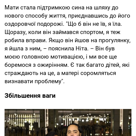
Мати стала підтримкою сина на шляху до
нового способу життя, приєднавшись до його
оздоровчої подорожі. "Що б він не їв, я їла.
Щоразу, коли він займався спортом, я теж
робила вправи. Якщо він йшов на прогулянку,
я йшла з ним, – пояснила Ніта. – Він був
моєю головною мотивацією, і ми все ще
боремося з ожирінням. Є так багато дітей, які
страждають на це, а матері соромляться
визнавати проблему".
Збільшення ваги