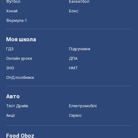
Футбол
Баскетбол
Хокей
Бокс
Формула-1
Моя школа
ГДЗ
Підручники
Онлайн уроки
ДПА
ЗНО
НМТ
СНД посібники
Авто
Тест Драйв
Електромобілі
Акції
Сервіс
Food Oboz