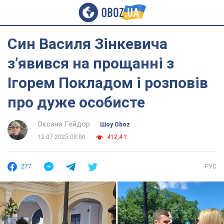
Син Василя Зінкевича
з’явився на прощанні з
Ігорем Покладом і розповів
про дуже особисте
Оксана Гейдор
Шоу Oboz
12.07.2025 08:00
412,4 т.
277
РУС