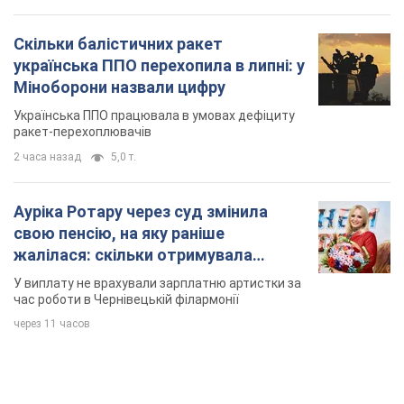
Скільки балістичних ракет
українська ППО перехопила в липні: у
Міноборони назвали цифру
Українська ППО працювала в умовах дефіциту
ракет-перехоплювачів
2 часа назад
5,0 т.
Ауріка Ротару через суд змінила
свою пенсію, на яку раніше
жалілася: скільки отримувала
співачка
У виплату не врахували зарплатню артистки за
час роботи в Чернівецькій філармонії
через 11 часов