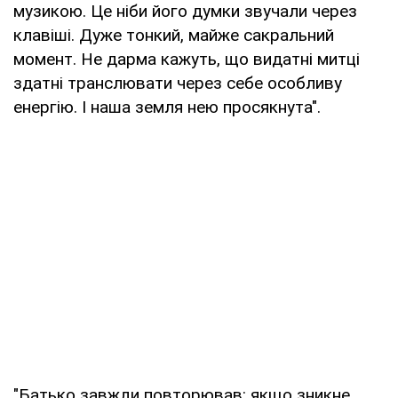
музикою. Це ніби його думки звучали через
клавіші. Дуже тонкий, майже сакральний
момент. Не дарма кажуть, що видатні митці
здатні транслювати через себе особливу
енергію. І наша земля нею просякнута".
"Батько завжди повторював: якщо зникне