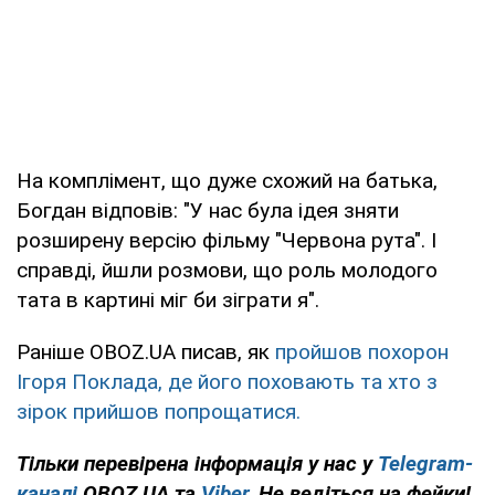
На комплімент, що дуже схожий на батька,
Богдан відповів: "У нас була ідея зняти
розширену версію фільму "Червона рута". І
справді, йшли розмови, що роль молодого
тата в картині міг би зіграти я".
Раніше OBOZ.UA писав, як
пройшов похорон
Ігоря Поклада, де його поховають та хто з
зірок прийшов попрощатися.
Тільки перевірена інформація у нас у
Telegram-
каналі
OBOZ.UA та
Viber
. Не ведіться на фейки!