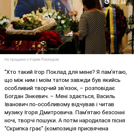
"Хто такий Ігор Поклад для мене? Я пам’ятаю,
що між ним і моїм татом завжди був якийсь
особливий творчий зв’язок, – розповідає
Богдан Зінкевич. – Мені здається, Василь
Іванович по-особливому відчував і читав
музику Ігоря Дмитровича. Пам’ятаю безсонні
ночі, творчі пошуки. А потім народилася пісня
"Скрипка грає" (композиція присвячена