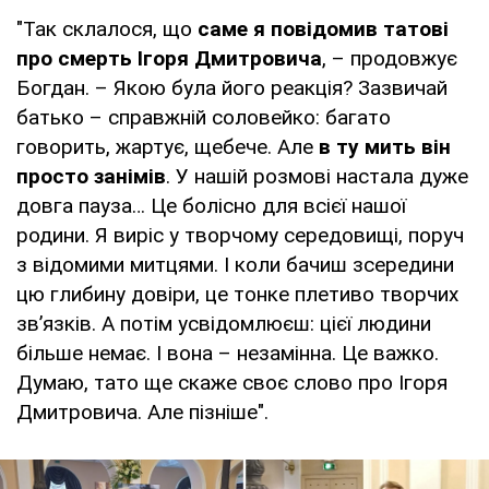
"Так склалося, що
саме я повідомив татові
про смерть Ігоря Дмитровича
, – продовжує
Богдан. – Якою була його реакція? Зазвичай
батько – справжній соловейко: багато
говорить, жартує, щебече. Але
в ту мить він
просто занімів
. У нашій розмові настала дуже
довга пауза… Це болісно для всієї нашої
родини. Я виріс у творчому середовищі, поруч
з відомими митцями. І коли бачиш зсередини
цю глибину довіри, це тонке плетиво творчих
зв’язків. А потім усвідомлюєш: цієї людини
більше немає. І вона – незамінна. Це важко.
Думаю, тато ще скаже своє слово про Ігоря
Дмитровича. Але пізніше".