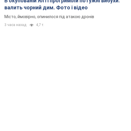
В окупованій Ялті прогриміли потужні вибухи:
валить чорний дим. Фото і відео
Місто, ймовірно, опинилося під атакою дронів
3 часа назад
4,7 т.