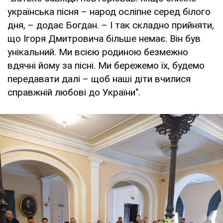
українська пісня – народ осліпне серед білого
дня, – додає Богдан. – І так складно прийняти,
що Ігоря Дмитровича більше немає. Він був
унікальний. Ми всією родиною безмежно
вдячні йому за пісні. Ми бережемо їх, будемо
передавати далі – щоб наші діти вчилися
справжній любові до України".