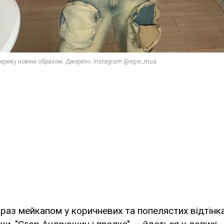
раз мейкапом у коричневих та попелястих відтінк