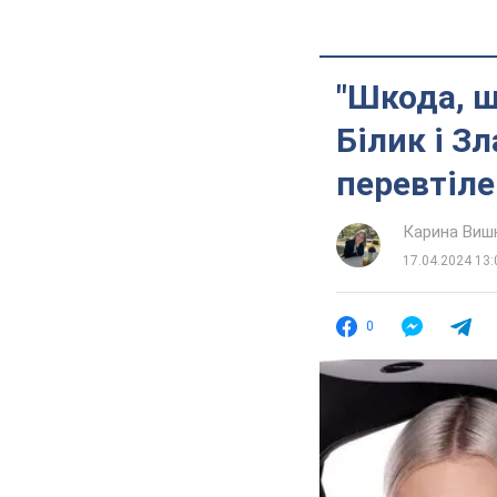
"Шкода, щ
Білик і З
перевтіле
Карина Виш
17.04.2024 13:
0