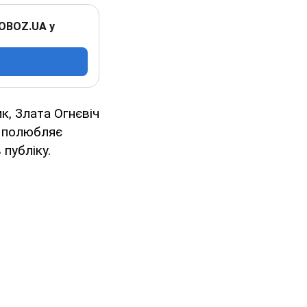
 OBOZ.UA у
ик, Злата Огнєвіч
р полюбляє
 публіку.