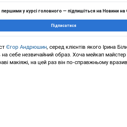
 першими у курсі головного — підпишіться на Новини на
Підписатися
ист
Єгор Андрюшин
, серед клієнтів якого Ірина Біл
яв на себе незвичайний образ. Хоча мейкап майсте
аві макіяжі, на цей раз він по-справжньому вразив