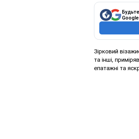
Будьте
Google
Зірковий візаж
та інші, примір
епатажні та яскр