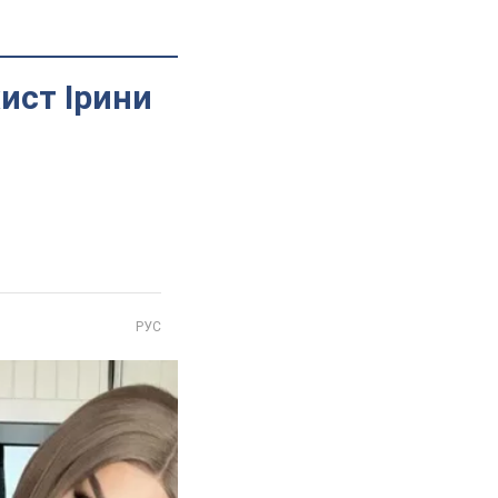
жист Ірини
РУС