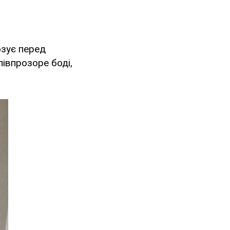
озує перед
івпрозоре боді,