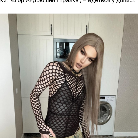
ки. "Єгор Андрюшин і пралка", – йдеться у дописі.