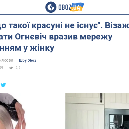
о такої красуні не існує". Віза
лати Огнєвіч вразив мережу
нням у жінку
някова
Шоу Oboz
09
2,9 т.