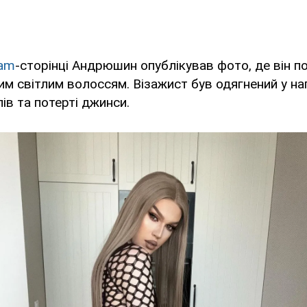
ram
-сторінці Андрюшин опублікував фото, де він п
м світлим волоссям. Візажист був одягнений у нап
ів та потерті джинси.