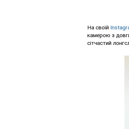
На своїй
Instag
камерою з довги
сітчастий лонгсл