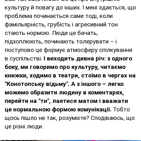
культуру й повагу до інших. І мені здається, що
проблема починається саме тоді, коли
фамільярність, грубість і агресивний тон
стають нормою. Люди це бачать,
підхоплюють, починають толерувати – і
поступово це формує атмосферу спілкування
в суспільстві.
І виходить дивна річ: з одного
боку, ми говоримо про культуру, читаємо
книжки, ходимо в театри, стоїмо в чергах на
"Конотопську відьму". А з іншого – легко
можемо образити людину в коментарях,
перейти на "ти", лаятися матом і вважати
це нормальною формою комунікації.
Тобто
щось пішло не так, розумієте? Сподіваюсь, що
це різні люди.