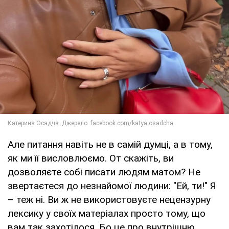
Але питання навіть не в самій думці, а в тому,
як ми її висловлюємо. От скажіть, ви
дозволяєте собі писати людям матом? Не
звертаєтеся до незнайомої людини: "Ей, ти!" Я
– теж ні. Ви ж не використовуєте нецензурну
лексику у своїх матеріалах просто тому, що
вам так захотілося. Бо це про внутрішню