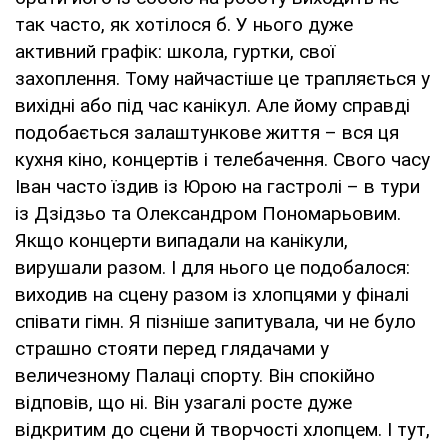
так часто, як хотілося б. У нього дуже
активний графік: школа, гуртки, свої
захоплення. Тому найчастіше це трапляється у
вихідні або під час канікул. Але йому справді
подобається залаштункове життя – вся ця
кухня кіно, концертів і телебачення. Свого часу
Іван часто їздив із Юрою на гастролі – в тури
із Дзідзьо та Олександром Пономарьовим.
Якщо концерти випадали на канікули,
вирушали разом. І для нього це подобалося:
виходив на сцену разом із хлопцями у фіналі
співати гімн. Я пізніше запитувала, чи не було
страшно стояти перед глядачами у
величезному Палаці спорту. Він спокійно
відповів, що ні. Він узагалі росте дуже
відкритим до сцени й творчості хлопцем. І тут,