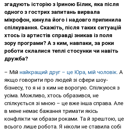
згадують історію з Іриною Білик, яка після
одного з гострих запитань вирвала
мікрофон, кинула його і надовго припинила
спілкування. Скажіть, після таких ситуацій
хтось із артистів справді зникав із поля
зору програми? А з ким, навпаки, за роки
роботи склалися теплі стосунки чи навіть
дружба?
– Мій
найкращий друг – це Юра, мій чоловік.
А
якщо говорити про людей зі сфери шоу-
бізнесу, то я ні з ким не ворогую. Спілкуюся з
усіма. Можливо, хтось образився, не
спілкується зі мною – це вже інша справа. Але
в мене немає бажання тримати якісь
конфлікти чи образи роками. Та й зрештою, це
всього лише робота. Я ніколи не ставила собі