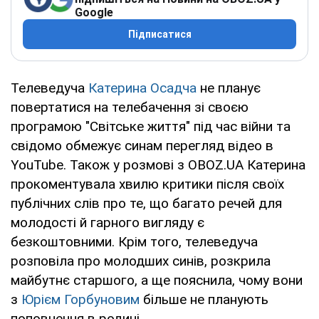
Google
Підписатися
Телеведуча
Катерина Осадча
не планує
повертатися на телебачення зі своєю
програмою "Світське життя" під час війни та
свідомо обмежує синам перегляд відео в
YouTube. Також у розмові з OBOZ.UA Катерина
прокоментувала хвилю критики після своїх
публічних слів про те, що багато речей для
молодості й гарного вигляду є
безкоштовними. Крім того, телеведуча
розповіла про молодших синів, розкрила
майбутнє старшого, а ще пояснила, чому вони
з
Юрієм Горбуновим
більше не планують
поповнення в родині.