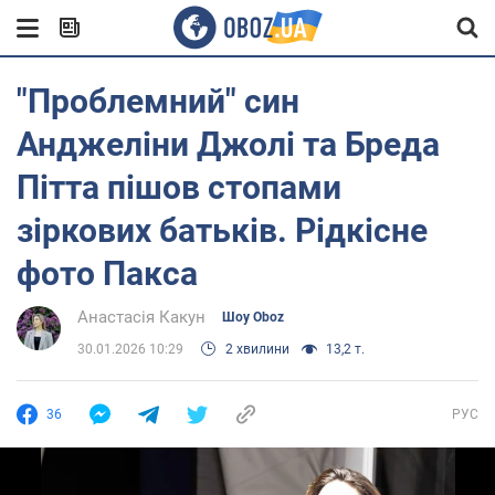
"Проблемний" син
Анджеліни Джолі та Бреда
Пітта пішов стопами
зіркових батьків. Рідкісне
фото Пакса
Анастасія Какун
Шоу Oboz
30.01.2026 10:29
2 хвилини
13,2 т.
36
РУС