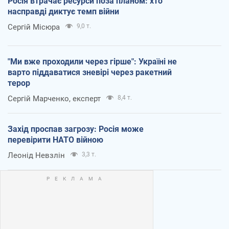
Росія втрачає ресурси поза планом: хто
насправді диктує темп війни
Сергій Місюра
9,0 т.
"Ми вже проходили через гірше": Україні не
варто піддаватися зневірі через ракетний
терор
Сергій Марченко, експерт
8,4 т.
Захід проспав загрозу: Росія може
перевірити НАТО війною
Леонід Невзлін
3,3 т.