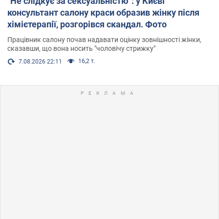
"Не слідкує за сексуальністю": у Києві
консультант салону краси образив жінку після
хімієтерапії, розгорівся скандал. Фото
Працівник салону почав надавати оцінку зовнішності жінки,
сказавши, що вона носить "чоловічу стрижку"
16,2 т.
7.08.2026 22:11