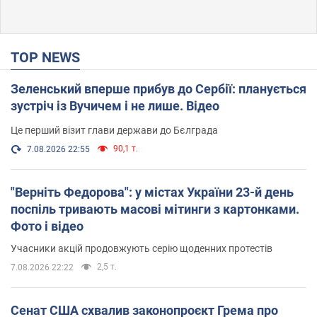
TOP NEWS
Зеленський вперше прибув до Сербії: планується
зустріч із Вучичем і не лише. Відео
Це перший візит глави держави до Бєлграда
90,1 т.
7.08.2026 22:55
"Верніть Федорова": у містах України 23-й день
поспіль тривають масові мітинги з картонками.
Фото і відео
Учасники акцій продовжують серію щоденних протестів
2,5 т.
7.08.2026 22:22
Сенат США схвалив законопроєкт Грема про