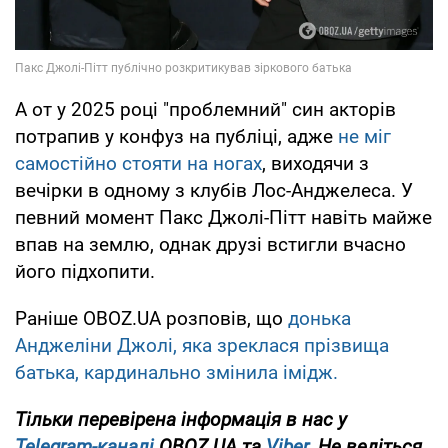
А от у 2025 році "проблемний" син акторів
потрапив у конфуз на публіці, адже
не міг
самостійно стояти на ногах
, виходячи з
вечірки в одному з клубів Лос-Анджелеса. У
певний момент Пакс Джолі-Пітт навіть майже
впав на землю, однак друзі встигли вчасно
його підхопити.
Раніше OBOZ.UA розповів, що
донька
Анджеліни Джолі, яка зреклася прізвища
батька, кардинально змінила імідж.
Тільки
перевірена інформація в нас у
Telegram-каналі
OBOZ.UA та
Viber
. Не ведіться