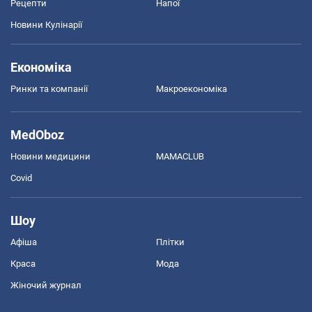
Рецепти
Напої
Новини Кулінарії
Економіка
Ринки та компанії
Макроекономіка
MedOboz
Новини медицини
MAMACLUB
Covid
Шоу
Афіша
Плітки
Краса
Мода
Жіночий журнал