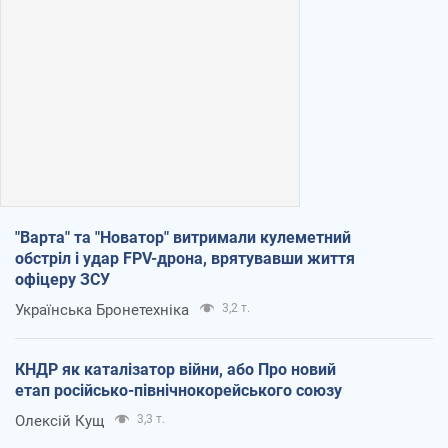
"Варта" та "Новатор" витримали кулеметний
обстріл і удар FPV-дрона, врятувавши життя
офіцеру ЗСУ
Українська Бронетехніка
3,2 т.
КНДР як каталізатор війни, або Про новий
етап російсько-північнокорейського союзу
Олексій Кущ
3,3 т.