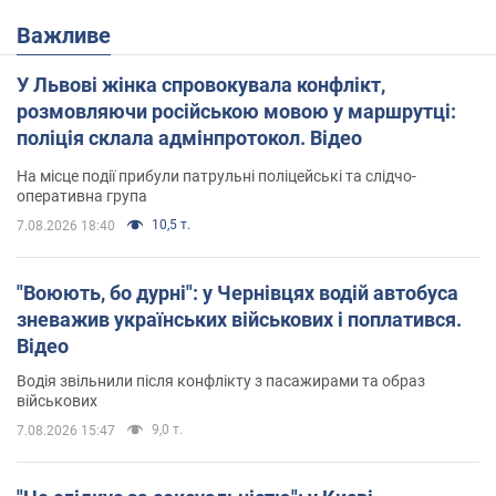
Важливе
У Львові жінка спровокувала конфлікт,
розмовляючи російською мовою у маршрутці:
поліція склала адмінпротокол. Відео
На місце події прибули патрульні поліцейські та слідчо-
оперативна група
10,5 т.
7.08.2026 18:40
"Воюють, бо дурні": у Чернівцях водій автобуса
зневажив українських військових і поплатився.
Відео
Водія звільнили після конфлікту з пасажирами та образ
військових
9,0 т.
7.08.2026 15:47