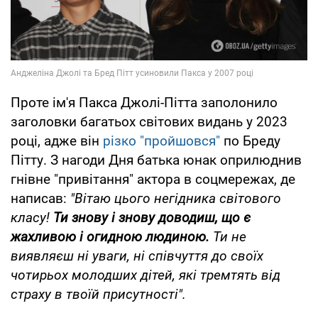
Проте ім'я Пакса Джолі-Пітта заполонило
заголовки багатьох світових видань у 2023
році, адже він
різко "пройшовся"
по Бреду
Пітту. З нагоди Дня батька юнак оприлюднив
гнівне "привітання" актора в соцмережах, де
написав:
"Вітаю цього негідника світового
класу!
Ти знову і знову доводиш, що є
жахливою і огидною людиною.
Ти не
виявляєш ні уваги, ні співчуття до своїх
чотирьох молодших дітей, які тремтять від
страху в твоїй присутності".