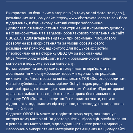
Використання будь-яких матеріалів ( в тому числі фото- та відео-),
розміщених на цьому сайті
https://www.obozrevatel.com
та всіх його
піддоменах, в будь-якому вигляді суворо заборонено.
Дозволяється використання при отриманні письмового дозволу
на їх використання та за умови обов'язкового посилання на сайт
OBOZ.UA, а для інтернет-видань - при отриманні письмового
дозволу на їх використання та за умови обов'язкового
розміщення прямого, відкритого для пошукових систем,
гіперпосилання на сторінку OBOZ.UA за посиланням
https://www.obozrevatel.com
, на якій розміщено оригінальний
матеріал в першому абзаці матеріалу.
Всі матеріали на цьому сайті, в тому числі інтерв’ю, статті,
дослідження – є службовими творами журналістів редакції,
виключні майнові права на які належать ТОВ «Золота середина».
На всі опубліковані фотоматеріали Getty Images редакція має
майнові права, які захищаються законом України «Про авторські
права та суміжні права», ніхто не має права без письмового
дозволу ТОВ «Золота середина» їх використовувати, вони не
підлягають подальшому відтворенню, перекладу, поширенню в
будь-якій формі.
Редакція OBOZ.UA може не поділяти точку зору, викладену в
авторському матеріалі. За достовірність інформації, опублікованої
в рекламних матеріалах, відповідальність несе рекламодавець.
Заборонено використання матеріалів розміщених на цьому сайті,