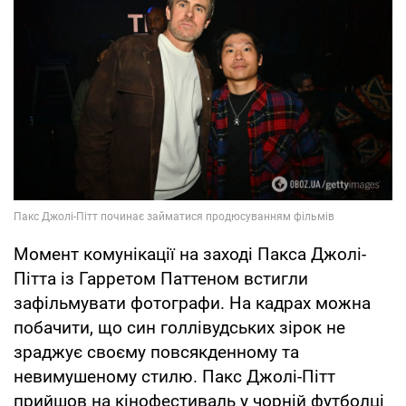
Момент комунікації на заході Пакса Джолі-
Пітта із Гарретом Паттеном встигли
зафільмувати фотографи. На кадрах можна
побачити, що син голлівудських зірок не
зраджує своєму повсякденному та
невимушеному стилю. Пакс Джолі-Пітт
прийшов на кінофестиваль у чорній футболці