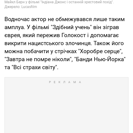
Водночас актор не обмежувався лише таким
амплуа. У фільмі "Здібний учень" він зіграв
єврея, який пережив Голокост і допомагає
викрити нацистського злочинця. Також його
можна побачити у стрічках "Хоробре серце",
"Завтра не помре ніколи", "Банди Нью-Йорка"
та "Всі страхи світу".