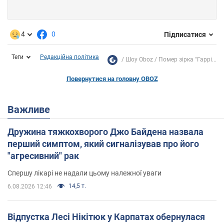
4
0
Підписатися
Теги
Редакційна політика
Шоу Oboz
Помер зірка "Гаррі...
Повернутися на головну OBOZ
Важливе
Дружина тяжкохворого Джо Байдена назвала
перший симптом, який сигналізував про його
"агресивний" рак
Спершу лікарі не надали цьому належної уваги
14,5 т.
6.08.2026 12:46
Відпустка Лесі Нікітюк у Карпатах обернулася