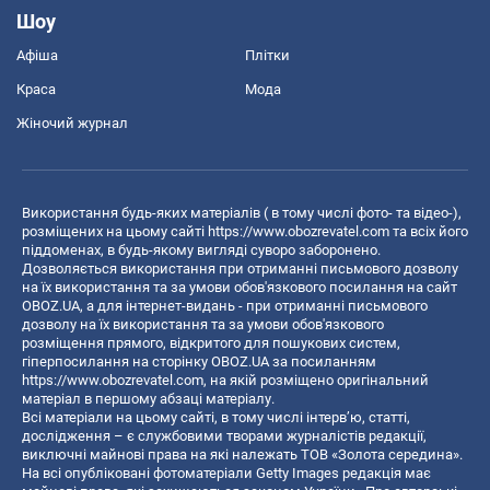
Шоу
Афіша
Плітки
Краса
Мода
Жіночий журнал
Використання будь-яких матеріалів ( в тому числі фото- та відео-),
розміщених на цьому сайті
https://www.obozrevatel.com
та всіх його
піддоменах, в будь-якому вигляді суворо заборонено.
Дозволяється використання при отриманні письмового дозволу
на їх використання та за умови обов'язкового посилання на сайт
OBOZ.UA, а для інтернет-видань - при отриманні письмового
дозволу на їх використання та за умови обов'язкового
розміщення прямого, відкритого для пошукових систем,
гіперпосилання на сторінку OBOZ.UA за посиланням
https://www.obozrevatel.com
, на якій розміщено оригінальний
матеріал в першому абзаці матеріалу.
Всі матеріали на цьому сайті, в тому числі інтерв’ю, статті,
дослідження – є службовими творами журналістів редакції,
виключні майнові права на які належать ТОВ «Золота середина».
На всі опубліковані фотоматеріали Getty Images редакція має