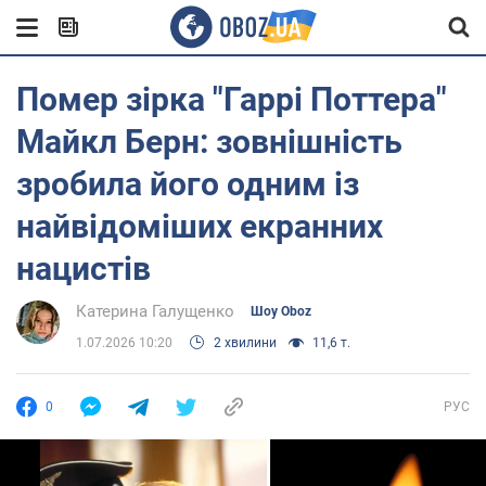
Помер зірка "Гаррі Поттера"
Майкл Берн: зовнішність
зробила його одним із
найвідоміших екранних
нацистів
Катерина Галущенко
Шоу Oboz
1.07.2026 10:20
2 хвилини
11,6 т.
0
РУС