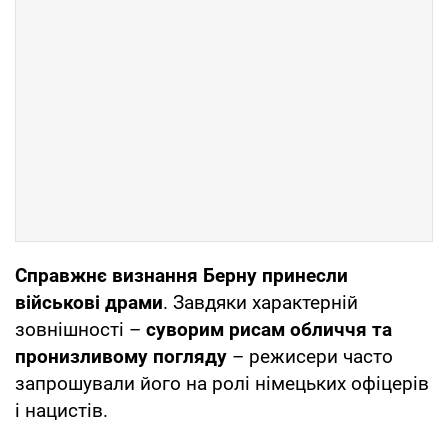
Справжнє визнання Берну принесли
військові драми
. Завдяки характерній
зовнішності –
суворим рисам обличчя та
пронизливому погляду
– режисери часто
запрошували його на ролі німецьких офіцерів
і нацистів.