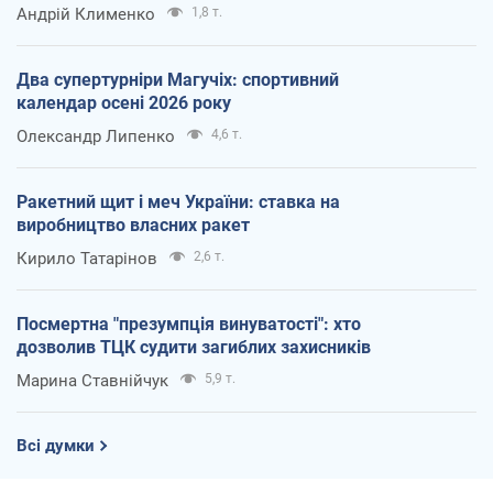
Андрій Клименко
1,8 т.
Два супертурніри Магучіх: спортивний
календар осені 2026 року
Олександр Липенко
4,6 т.
Ракетний щит і меч України: ставка на
виробництво власних ракет
Кирило Татарінов
2,6 т.
Посмертна "презумпція винуватості": хто
дозволив ТЦК судити загиблих захисників
Марина Ставнійчук
5,9 т.
Всі думки