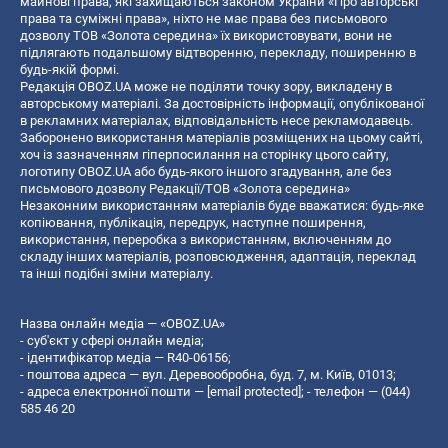
майнові права, які захищаються законом України «Про авторські
права та суміжні права», ніхто не має права без письмового
дозволу ТОВ «Золота середина» їх використовувати, вони не
підлягають подальшому відтворенню, перекладу, поширенню в
будь-якій формі.
Редакція OBOZ.UA може не поділяти точку зору, викладену в
авторському матеріалі. За достовірність інформації, опублікованої
в рекламних матеріалах, відповідальність несе рекламодавець.
Заборонено використання матеріалів розміщених на цьому сайті,
хоч із зазначенням гіперпосилання на сторінку цього сайту,
логотипу OBOZ.UA або будь-якого іншого згадування, але без
письмового дозволу Редакції/ТОВ «Золота середина»
Незаконним використанням матеріалів буде вважатися: будь-яке
копiювання, публiкацiя, передрук, наступне поширення,
використання, переробка з використанням, включенням до
складу інших матеріалів, розповсюдження, адаптація, переклад
та інші подібні зміни матеріалу.
Назва онлайн медіа — «OBOZ.UA»
- суб'єкт у сфері онлайн медіа;
- ідентифікатор медіа — R40-06156;
- поштова адреса — вул. Деревообробна, буд. 7, м. Київ, 01013;
- адреса електронної пошти —
[email protected]
; - телефон — (044)
585 46 20