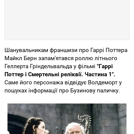
Шанувальникам франшизи про Гаррі Поттера
Майкл Берн запам'ятався роллю літнього
Геллерта Гріндельвальда у фільмі
"Гаррі
Поттер і Смертельні реліквії. Частина 1".
Саме його персонажа відвідує Волдеморт у
пошуках інформації про Бузинову паличку.