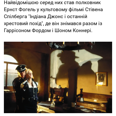
Найвідомішою серед них став полковник
Ернст Фогель у культовому фільмі Стівена
Спілберга "Індіана Джонс і останній
хрестовий похід", де він знімався разом із
Гаррісоном Фордом і Шоном Коннері.