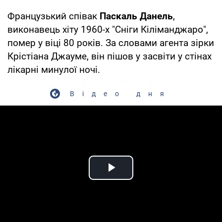
Французький співак
Паскаль Данель
,
виконавець хіту 1960-х "Сніги Кіліманджаро",
помер у віці 80 років. За словами агента зірки
Крістіана Джауме, він пішов у засвіти у стінах
лікарні минулої ночі.
Відео дня
Play Video