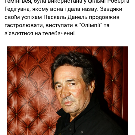
Гемінґвея, була використана у фільмі Роберта
Гедігуана, якому вона і дала назву. Завдяки
своїм успіхам Паскаль Данель продовжив
гастролювати, виступати в "Олімпії" та
з'являтися на телебаченні.