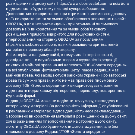
розміщених на цьому сайті
https://www.obozrevatel.com
та всіх його
піддоменах, в будь-якому вигляді суворо заборонено.
Дозволяється використання при отриманні письмового дозволу
на їх використання та за умови обов'язкового посилання на сайт
OBOZ.UA, а для інтернет-видань - при отриманні письмового
дозволу на їх використання та за умови обов'язкового
розміщення прямого, відкритого для пошукових систем,
гіперпосилання на сторінку OBOZ.UA за посиланням
https://www.obozrevatel.com
, на якій розміщено оригінальний
матеріал в першому абзаці матеріалу.
Всі матеріали на цьому сайті, в тому числі інтерв’ю, статті,
дослідження – є службовими творами журналістів редакції,
виключні майнові права на які належать ТОВ «Золота середина».
На всі опубліковані фотоматеріали Getty Images редакція має
майнові права, які захищаються законом України «Про авторські
права та суміжні права», ніхто не має права без письмового
дозволу ТОВ «Золота середина» їх використовувати, вони не
підлягають подальшому відтворенню, перекладу, поширенню в
будь-якій формі.
Редакція OBOZ.UA може не поділяти точку зору, викладену в
авторському матеріалі. За достовірність інформації, опублікованої
в рекламних матеріалах, відповідальність несе рекламодавець.
Заборонено використання матеріалів розміщених на цьому сайті,
хоч із зазначенням гіперпосилання на сторінку цього сайту,
логотипу OBOZ.UA або будь-якого іншого згадування, але без
письмового дозволу Редакції/ТОВ «Золота середина»