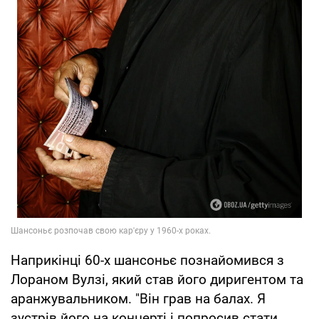
Наприкінці 60-х шансоньє познайомився з
Лораном Вулзі, який став його диригентом та
аранжувальником. "Він грав на балах. Я
зустрів його на концерті і попросив стати