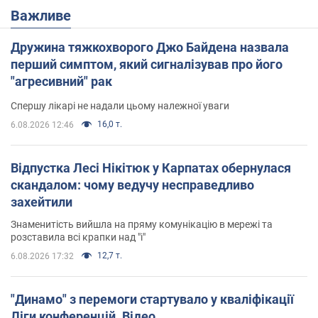
Важливе
Дружина тяжкохворого Джо Байдена назвала
перший симптом, який сигналізував про його
"агресивний" рак
Спершу лікарі не надали цьому належної уваги
16,0 т.
6.08.2026 12:46
Відпустка Лесі Нікітюк у Карпатах обернулася
скандалом: чому ведучу несправедливо
захейтили
Знаменитість вийшла на пряму комунікацію в мережі та
розставила всі крапки над "і"
12,7 т.
6.08.2026 17:32
"Динамо" з перемоги стартувало у кваліфікації
Ліги конференцій. Відео