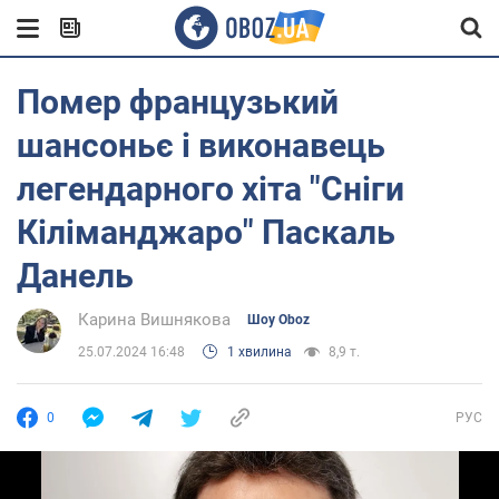
Помер французький
шансоньє і виконавець
легендарного хіта "Сніги
Кіліманджаро" Паскаль
Данель
Карина Вишнякова
Шоу Oboz
25.07.2024 16:48
1 хвилина
8,9 т.
0
РУС