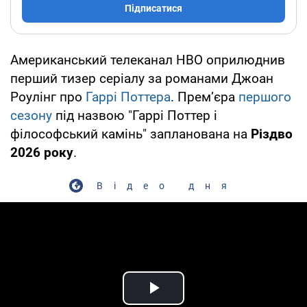
Підписатися
Американський телеканал HBO оприлюднив
перший тизер серіалу за романами Джоан
Роулінг про
Гаррі Поттера
. Прем’єра
першого
сезону
під назвою "Гаррі Поттер і
філософський камінь" запланована на
Різдво
2026 року
.
Відео дня
Play Video