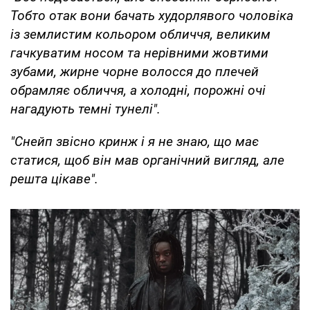
Тобто отак вони бачать худорлявого чоловіка
із землистим кольором обличчя, великим
гачкуватим носом та нерівними жовтими
зубами, жирне чорне волосся до плечей
обрамляє обличчя, а холодні, порожні очі
нагадують темні тунелі".
"Снейп звісно кринж і я не знаю, що має
статися, щоб він мав органічний вигляд, але
решта цікаве".