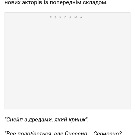
нових акторів із попереднім складом.
"Снейп з дредами, який кринж".
"Все подобається, але Снееейп... Серйозно?