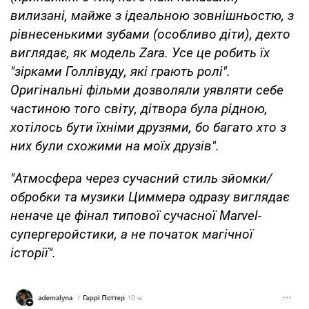
вилизані, майже з ідеальною зовнішньостю, з
рівнесенькими зубами (особливо діти), дехто
виглядає, як модель Zara. Усе це робить їх
"зірками Голлівуду, які грають ролі".
Оригінальні фільми дозволяли уявляти себе
частиною того світу, дітвора була рідною,
хотілось бути їхніми друзями, бо багато хто з
них були схожими на моїх друзів".
"Атмосфера через сучасний стиль зйомки/
обробки та музики Циммера одразу виглядає
неначе це фінал типової сучасної Marvel-
супергеройстики, а не початок магічної
історії".