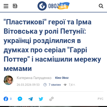
"Пластикові" герої та Ірма
Вітовська у ролі Петунії:
українці розділилися в
думках про серіал "Гаррі
Поттер" і насмішили мережу
мемами
Катерина Галущенко
Кіно Oboz
26.03.2026 09:53
7 хвилин
7,4 т.
0
РУС