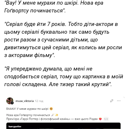
"Вау! У мене мурахи по шкірі. Нова ера
Гоґвортсу починається".
"Серіал буде йти 7 років. Тобто діти-актори в
цьому серіалі буквально так само будуть
рости разом з сучасними дітьми, що
дивитимуться цей серіал, як колись ми росли
з акторами фільму".
"Я упереджено думала, що мені не
сподобається серіал, тому що картинка в моїй
голові складена. Але тизер такий крутий".