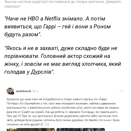
"Наче не HBO а Netflix знімало. А потім
виявиться, що Гаррі – гей і вони з Роном
будуть разом".
"Якось я не в захваті, дуже складно буде не
порівнювати. Головний актор схожий на
жінку, і зовсім не має вигляд хлопчика, який
голодав у Дурслів".