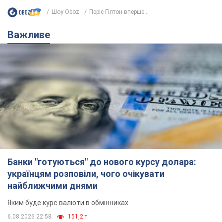
Банки "готуються" до нового курсу долара:
українцям розповіли, чого очікувати
найближчими днями
Яким буде курс валюти в обмінниках
6.08.2026 22:58
151,2 т.
Українцям обіцяють по 850 грн від
мобільних операторів: що не так з
цими повідомленнями
Як не потрапити в пастку шахраїв
6.08.2026 21:02
16,0 т.
Найдорожчий футболіст "Динамо"
забив "Карабаху" вже на 10-й хвилині
матчу. Відео