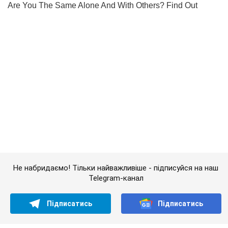
Не набридаємо! Тільки найважливіше - підписуйся на наш
Telegram-канал
Підписатись
Підписатись
Шоу Oboz
Періс Гілтон вперше...
Важливе