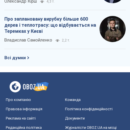
Про компанію
Команда
Правова інформація
Політика конфіденційності
Реклама на сайті
Документи
Редакційна політика
Журналісти OBOZ.UA на місці
подій
OBOZ.UA
Політика
Світ
Розслідування
Блоги
Суспільство
Регіони України
Київ
Харків