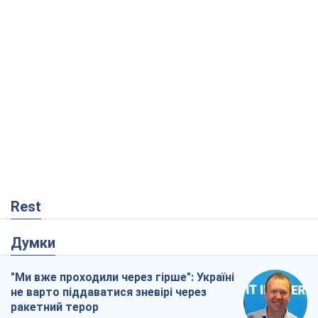
Rest
Думки
"Ми вже проходили через гірше": Україні
не варто піддаватися зневірі через
ракетний терор
Сергій Марченко, експерт
2,8 т.
Кремль переносить війну в тил Європи:
під загрозою критична логістика
Віктор Ягун
13,1 т.
Результат ударів по НПЗ Росії значно
більший, ніж здається
Дмитро Томчук
27