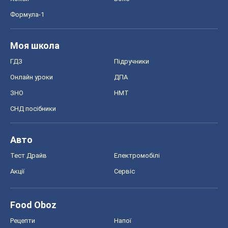
Тест Драйв
Електромобілі
Акції
Сервіс
Food Oboz
Рецепти
Напої
Дієти
Економіка
Ринки та компанії
Макроекономіка
MedOboz
Новини медицини
MAMACLUB
Шоу