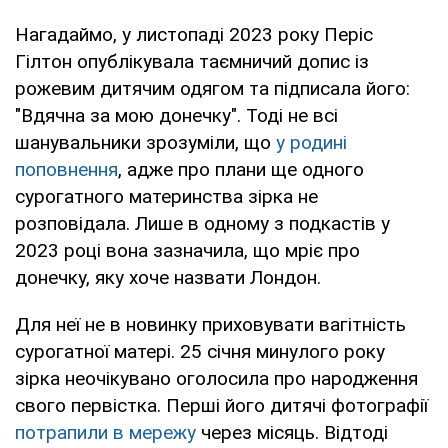
Нагадаймо, у листопаді 2023 року Періс
Гілтон опублікувала таємничий допис із
рожевим дитячим одягом та підписала його:
"Вдячна за мою донечку". Тоді не всі
шанувальники зрозуміли, що
у родині
поповнення
, адже про плани ще одного
сурогатного материнства зірка не
розповідала. Лише в одному з подкастів у
2023 році вона зазначила, що мріє про
донечку, яку хоче назвати Лондон.
Для неї не в новинку приховувати вагітність
сурогатної матері. 25 січня минулого року
зірка неочікувано оголосила про народження
свого первістка. Перші його дитячі фотографії
потрапили в мережу
через місяць. Відтоді