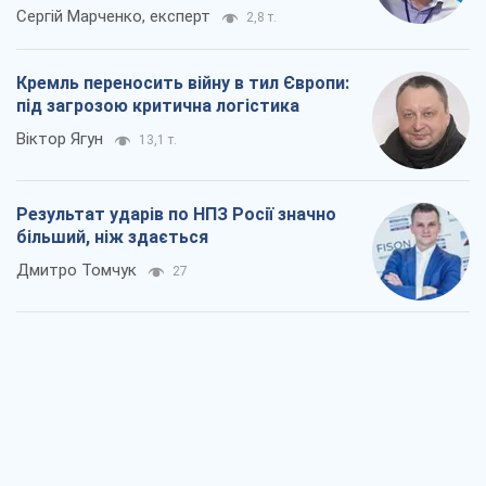
Не помста, а стратегія: Україна змушує
Росію платити за війну
Віктор Андрусів
1,3 т.
Відповідь на українофобію – не
полонофобія, а сильна українська