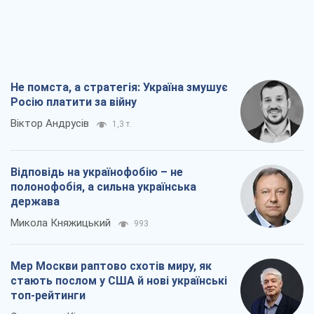
держава
Микола Княжицький
993
Мер Москви раптово схотів миру, як
стають послом у США й нові українські
топ-рейтинги
Олександр Кірш
4,3 т.
Про заплановану вирубку більше 600
дерев і теплотрасу: що відбувається на
Теремках у Києві
Владислав Самойленко
2,2 т.
Всі думки