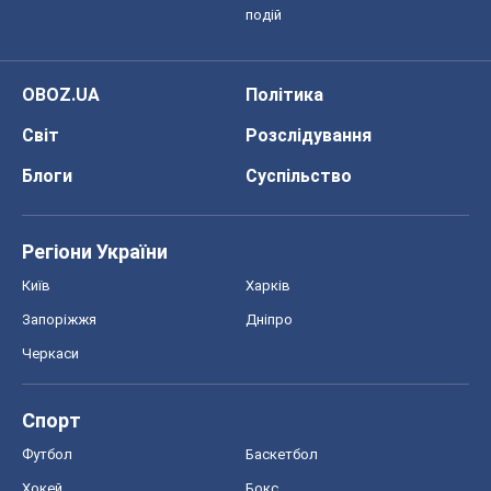
Запоріжжя
Дніпро
Черкаси
Спорт
Футбол
Баскетбол
Хокей
Бокс
Формула-1
Моя школа
ГДЗ
Підручники
Онлайн уроки
ДПА
ЗНО
НМТ
СНД посібники
Авто