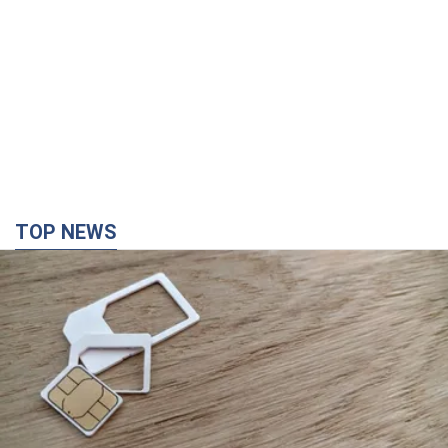
Мобільні оператори підвищили тарифи "до
межі", але якість зв'язку деградувала: чи варто
скаржитись на ціни
Чому ціни на мобільний зв'язок зросли у кілька разів і як
поліпшити якість інтернету на телефоні
36 хвилин тому
1,5 т.
У Єкатеринбурзі атаковано склад Wildberries: є
влучання, піднявся дим. Фото і відео