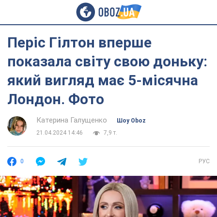
Періс Гілтон вперше
показала світу свою доньку:
який вигляд має 5-місячна
Лондон. Фото
Катерина Галущенко
Шоу Oboz
21.04.2024 14:46
7,9 т.
0
РУС