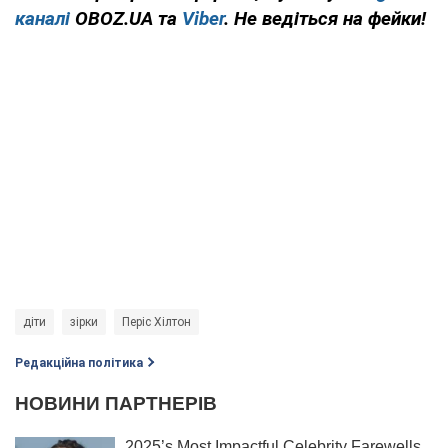
каналі
OBOZ.UA та
Viber
. Не ведіться на фейки!
діти
зірки
Періс Хілтон
Редакційна політика