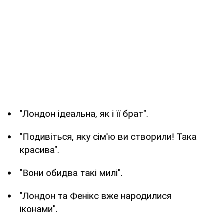
"Лондон ідеальна, як і її брат".
"Подивіться, яку сім'ю ви створили! Така
красива".
"Вони обидва такі милі".
"Лондон та Фенікс вже народилися
іконами".