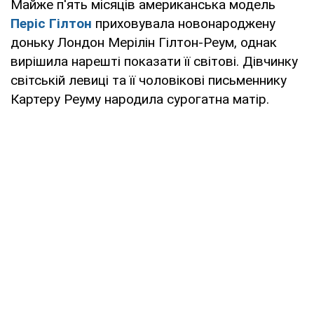
Майже п'ять місяців американська модель
Періс Гілтон
приховувала новонароджену
доньку Лондон Мерілін Гілтон-Реум, однак
вирішила нарешті показати її світові. Дівчинку
світській левиці та її чоловікові письменнику
Картеру Реуму народила сурогатна матір.