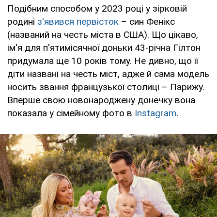
Подібним способом у 2023 році у зірковій
родині
з'явився первісток
– син Фенікс
(названий на честь міста в США). Що цікаво,
ім'я для п'ятимісячної доньки 43-річна Гілтон
придумала ще 10 років тому. Не дивно, що її
діти названі на честь міст, адже й сама модель
носить звання французької столиці – Парижу.
Вперше свою новонароджену донечку вона
показала у сімейному фото в
Instagram
.