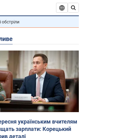
і обстріли
ливе
вересня українським вчителям
ищать зарплати: Корецький
рив деталі