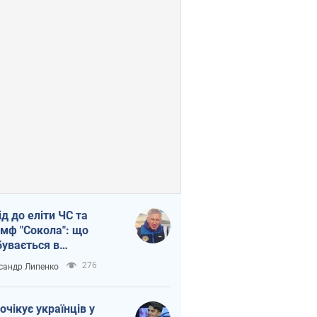
ід до еліти ЧС та
умф "Сокола": що
бувається в
аїнському хокеї
276
сандр Липенко
очікує українців у