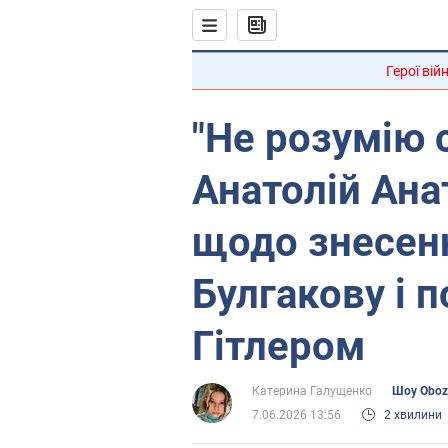
Герої вій
"Не розумію 
Анатолій Ана
щодо знесен
Булгакову і п
Гітлером
Катерина Галущенко
Шоу Oboz
7.06.2026 13:56
2 хвилини