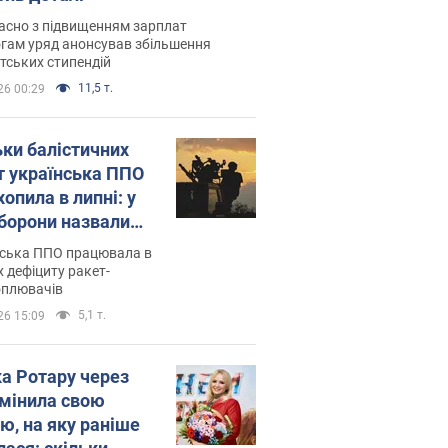
асно з підвищенням зарплат
гам уряд анонсував збільшення
тських стипендій
11,5 т.
26 00:29
ьки балістичних
т українська ППО
опила в липні: у
борони назвали
у
нська ППО працювала в
 дефіциту ракет-
оплювачів
5,1 т.
26 15:09
ка Ротару через
змінила свою
ю, на яку раніше