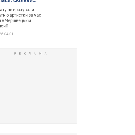
лася: скільки
мувала співачка
ату не врахували
тню артистки за час
 в Чернівецькій
онії
26 04:01