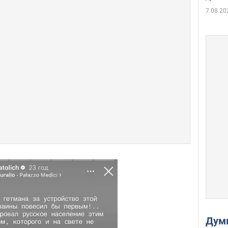
7.08.20
Дум