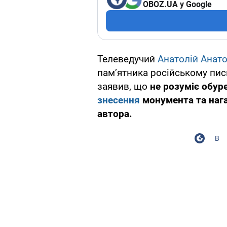
OBOZ.UA у Google
Телеведучий
Анатолій Анато
пам’ятника російському пи
заявив, що
не розуміє обур
знесення
монумента та нага
автора.
В