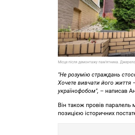
"Не розумію страждань стосо
Хочете вивчати його життя –
українофобом",
– написав Ан
Він також провів паралель 
позицією історичних постат