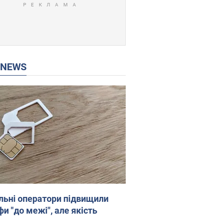
P NEWS
льні оператори підвищили
и "до межі", але якість