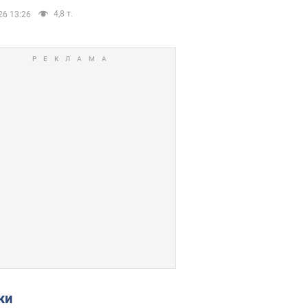
4,8 т.
26 13:26
ки