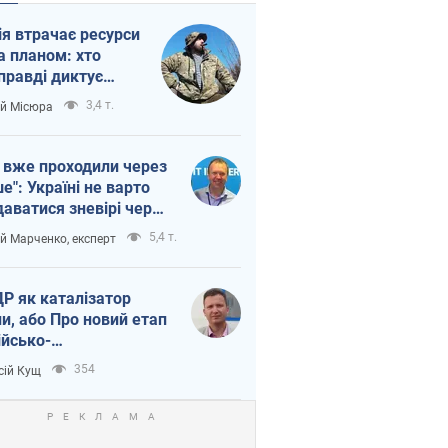
ія втрачає ресурси
а планом: хто
правді диктує
п війни
3,4 т.
ій Місюра
 вже проходили через
ше": Україні не варто
даватися зневірі через
етний терор
5,4 т.
ій Марченко, експерт
Р як каталізатор
ни, або Про новий етап
ійсько-
нічнокорейського
354
сій Кущ
зу