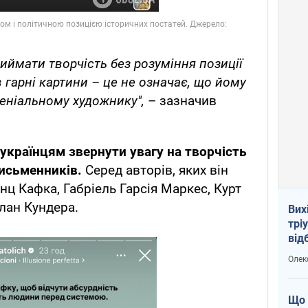
иймати творчість без розуміння позиції
гарні картини – це не означає, що йому
геніальному художнику",
– зазначив
українцям звернути увагу на творчість
письменників.
Серед авторів, яких він
нц Кафка, Габріель Гарсія Маркес, Курт
ілан Кундера.
Вих
трі
від
укр
Олек
Що 