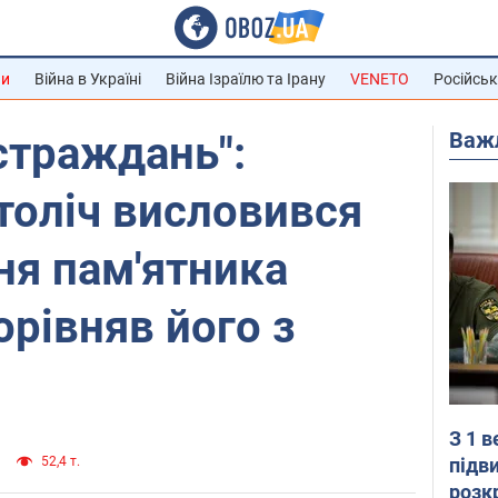
ни
Війна в Україні
Війна Ізраїлю та Ірану
VENETO
Російськ
Важ
страждань":
толіч висловився
ня пам'ятника
орівняв його з
З 1 
підв
52,4 т.
розк