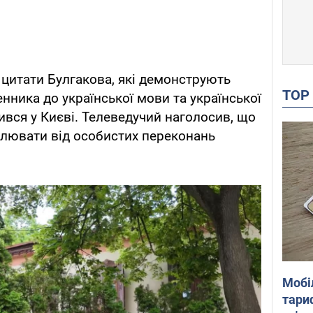
 цитати Булгакова, які демонструють
TO
нника до української мови та української
дився у Києві. Телеведучий наголосив, що
млювати від особистих переконань
Мобі
тариф