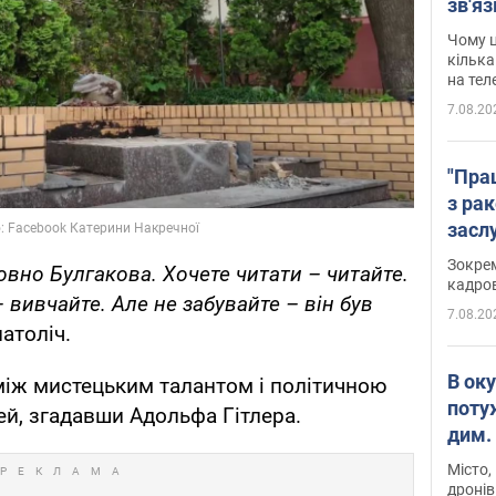
зв'яз
скар
Чому ц
кілька
на тел
7.08.20
"Пра
з ра
засл
анон
Зокрем
вно Булгакова. Хочете читати – читайте.
кадров
 вивчайте. Але не забувайте – він був
7.08.20
атоліч.
В ок
між мистецьким талантом і політичною
поту
ей, згадавши Адольфа Гітлера.
дим. 
Місто,
дронів