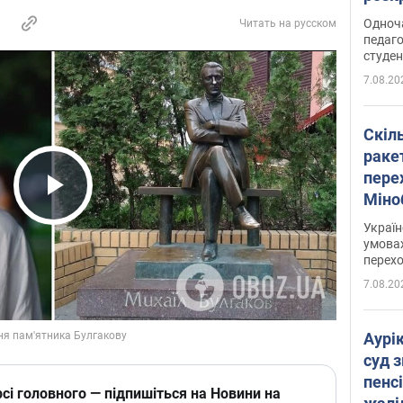
Одноч
Читать на русском
педаго
студен
7.08.20
Скіл
раке
перех
Міно
Play Video
цифр
Украї
умовах
перех
7.08.20
Аурі
суд 
пенсі
сі головного — підпишіться на Новини на