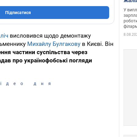
жалі
отри
У випл
Підписатися
зарпла
роботи
філарм
ліч
висловився щодо демонтажу
8.08.20
сьменнику
Михайлу Булгакову
в Києві. Він
ення частини суспільства через
дав про українофобські погляди
ідео дня