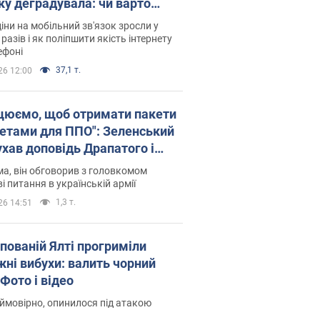
ку деградувала: чи варто
житись на ціни
іни на мобільний зв'язок зросли у
 разів і як поліпшити якість інтернету
ефоні
37,1 т.
26 12:00
цюємо, щоб отримати пакети
кетами для ППО": Зеленський
ухав доповідь Драпатого і
сував нові кроки
а, він обговорив з головкомом
і питання в українській армії
1,3 т.
26 14:51
упованій Ялті прогриміли
жні вибухи: валить чорний
Фото і відео
 ймовірно, опинилося під атакою