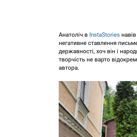
Анатоліч в
InstaStories
навів
негативне ставлення письме
державності, хоч він і наро
творчість не варто відокре
автора.