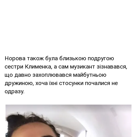
Норова також була близькою подругою
сестри Клименка, а сам музикант зізнавався,
що давно захоплювався майбутньою
дружиною, хоча їхні стосунки почалися не
одразу.