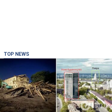
Києво-Печерську лавру закриють 80-метровим
"монстром"? Чому влада Києва відмовилась
зупиняти будівництво хмарочоса
"московського вірянина"
Яка реакція Кличка на петицію щодо скасування будівництва
3 години тому
29,2 т.
Армія РФ запустила по Одесі 11 ракет різного
типу та до 100 дронів: горіли історичні будівлі,
є постраждалі. Фото та відео