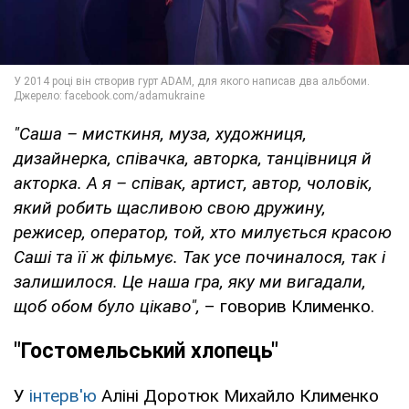
"Саша – мисткиня, муза, художниця,
дизайнерка, співачка, авторка, танцівниця й
акторка. А я – співак, артист, автор, чоловік,
який робить щасливою свою дружину,
режисер, оператор, той, хто милується красою
Саші та її ж фільмує. Так усе починалося, так і
залишилося. Це наша гра, яку ми вигадали,
щоб обом було цікаво",
– говорив Клименко.
"Гостомельський хлопець"
У
інтерв'ю
Аліні Доротюк Михайло Клименко