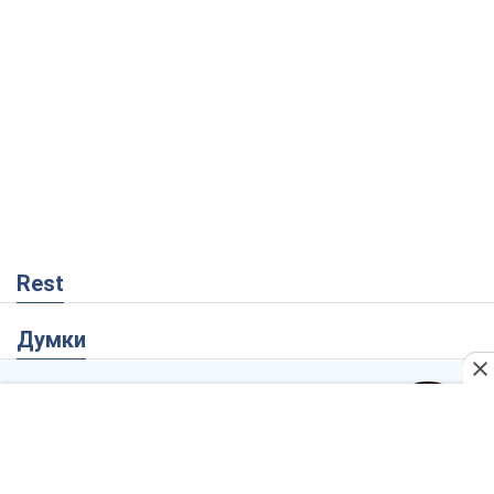
Думки
Український парадокс, або Чому у
Путіна нічого не вийшло з Україною
Віталій Портников
3,1 т.
Москва висуває претензії Пекіну:
дружба перетворюється на залежність
Росії від Китаю
Віктор Каспрук
4,9 т.
Дух Анкоріджа остаточно випарувався
Віктор Андрусів
198