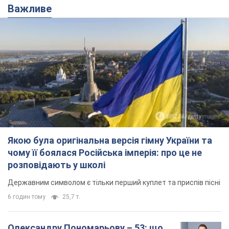
Якою була оригінальна версія гімну України та
чому її боялася Російська імперія: про це не
розповідають у школі
Державним символом є тільки перший куплет та приспів пісні
6 годин тому
25,7 т.
Олександру Пономарьову – 53: що
відомо про трьох дітей секс-
символа 90-х та який вигляд вони
мають
За розвитком кар'єри артист не забував про
особисте щастя
11 годин тому
9,2 т.
У ПриватБанку розповіли, чи дійсні
долари 1996 року: чи приймають
обмінники та банки такі купюри