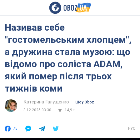
Називав себе
"гостомельським хлопцем",
а дружина стала музою: що
відомо про соліста ADAM,
який помер після трьох
тижнів коми
Катерина Галущенко
Шоу Oboz
8.12.2025 03:30
14,9 т.
75
РУС