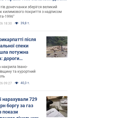
паєвої, яка 30 років тому
тів донеччанки зберігся великий
ала "золото" Олімпіади
к килимового покриття з надписом
та-1996"
39,8 т.
26 18:30
рикарпатті після
альної спеки
шла потужна
а: дороги
творились на
 накрила Івано-
. Відео
івщину та курортний
ель
40,3 т.
26 09:27
і нарахували 729
грн боргу за газ
з покази