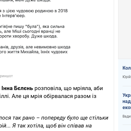
Кол
Юрій
"
Інна Бєлєнь
розповіла, що мріяла, аби
Укр
іллі. Але ця мрія обірвалася разом із
над
еко
сві
Вади
лося так рано – попереду було ще стільки
ій... Я так хотіла, щоб він співав на