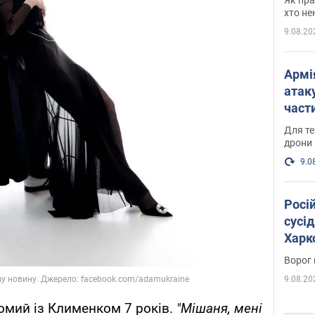
хто не
9.08.20
Армі
атаку
части
Фото
Для те
дрони
9.0
Росі
сусід
Харко
пост
Ворог 
9.08.20
омий із Клименком 7 років.
"Мішаня, мені