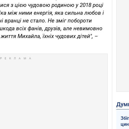
ся з цією чудовою родиною у 2018 році
Яка між ними енергія, яка сильна любов і
і вранці не стало. Не зміг побороти
кода всіх фанів, друзів, але невимовно
життя Михайла, їхніх чудових дітей",
–
Дум
Збі
цин