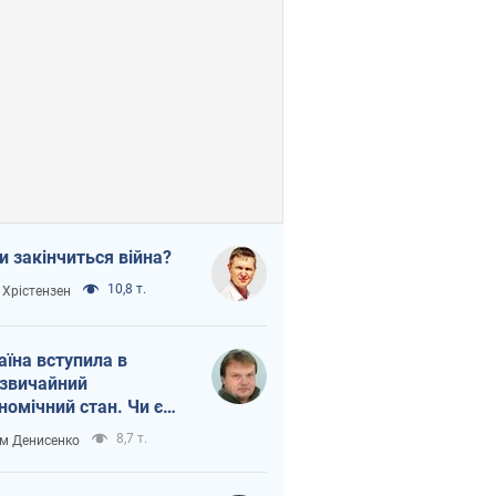
и закінчиться війна?
10,8 т.
 Хрістензен
аїна вступила в
звичайний
номічний стан. Чи є
тло вкінці тунелю?
8,7 т.
м Денисенко