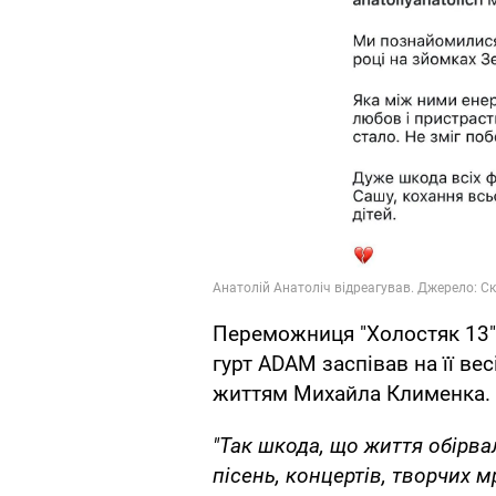
Переможниця "Холостяк 13
гурт ADAM заспівав на її вес
життям Михайла Клименка.
"Так шкода, що життя обірва
пісень, концертів, творчих мр