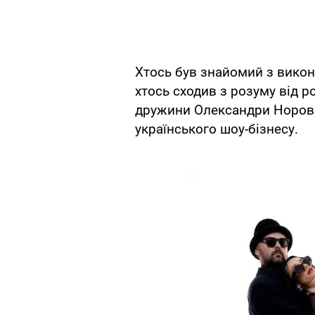
Хтось був знайомий з викона
хтось сходив з розуму від р
дружини Олександри Норової
українського шоу-бізнесу.