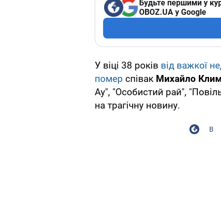
Будьте першими у кур
OBOZ.UA у Google
У віці 38 років
від важкої н
помер
співак
Михайло Клим
Ау", "Особистий рай", "Пові
на трагічну новину.
В