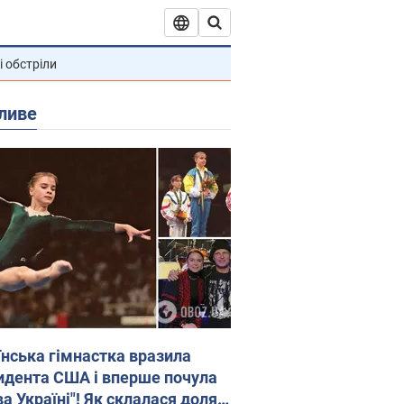
і обстріли
ливе
їнська гімнастка вразила
идента США і вперше почула
а Україні"! Як склалася доля