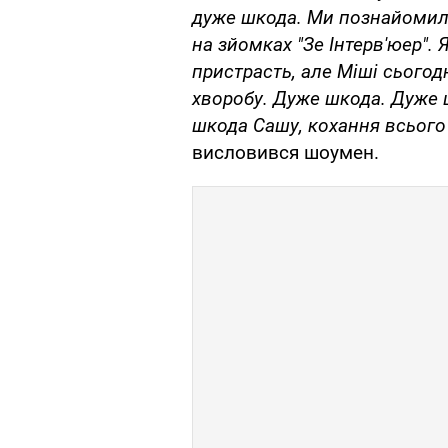
дуже шкода. Ми познайомили
на зйомках "Зе Інтерв'юер". 
пристрасть, але Міші сьогодн
хворобу. Дуже шкода. Дуже ш
шкода Сашу, кохання всього 
висловився шоумен.