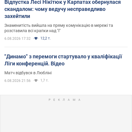
Відпустка Лесі Нікітюк у Карпатах обернулася
скандалом: чому ведучу несправедливо
захейтили
Знаменитість вийшла на пряму комунікацію в мережі та
розставила всі крапки над "і"
12,2 т.
6.08.2026 17:32
"Динамо" з перемоги стартувало у кваліфікації
Ліги конференцій. Відео
Матч відбувся в Любліні
1,7 т.
6.08.2026 21:56