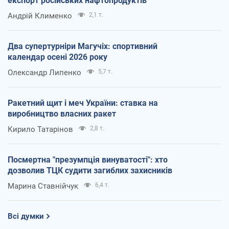
експорт російських нафтопродуктів
Андрій Клименко
2,1 т.
Два супертурніри Магучіх: спортивний
календар осені 2026 року
Олександр Липенко
5,7 т.
Ракетний щит і меч України: ставка на
виробництво власних ракет
Кирило Татарінов
2,8 т.
Посмертна "презумпція винуватості": хто
дозволив ТЦК судити загиблих захисників
Марина Ставнійчук
6,4 т.
Всі думки