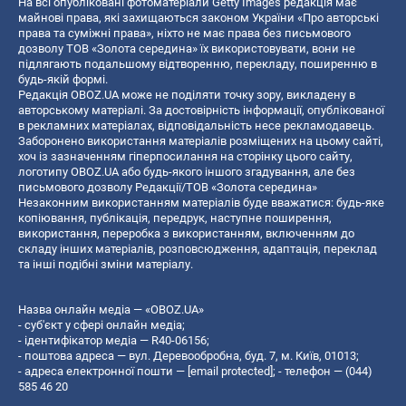
На всі опубліковані фотоматеріали Getty Images редакція має
майнові права, які захищаються законом України «Про авторські
права та суміжні права», ніхто не має права без письмового
дозволу ТОВ «Золота середина» їх використовувати, вони не
підлягають подальшому відтворенню, перекладу, поширенню в
будь-якій формі.
Редакція OBOZ.UA може не поділяти точку зору, викладену в
авторському матеріалі. За достовірність інформації, опублікованої
в рекламних матеріалах, відповідальність несе рекламодавець.
Заборонено використання матеріалів розміщених на цьому сайті,
хоч із зазначенням гіперпосилання на сторінку цього сайту,
логотипу OBOZ.UA або будь-якого іншого згадування, але без
письмового дозволу Редакції/ТОВ «Золота середина»
Незаконним використанням матеріалів буде вважатися: будь-яке
копiювання, публiкацiя, передрук, наступне поширення,
використання, переробка з використанням, включенням до
складу інших матеріалів, розповсюдження, адаптація, переклад
та інші подібні зміни матеріалу.
Назва онлайн медіа — «OBOZ.UA»
- суб'єкт у сфері онлайн медіа;
- ідентифікатор медіа — R40-06156;
- поштова адреса — вул. Деревообробна, буд. 7, м. Київ, 01013;
- адреса електронної пошти —
[email protected]
; - телефон — (044)
585 46 20