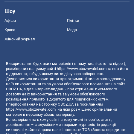
Шоу
Афіша
Плітки
Краса
Мода
Жіночий журнал
Використання будь-яких матеріалів ( в тому числі фото- та відео-),
розміщених на цьому сайті
https://www.obozrevatel.com
та всіх його
піддоменах, в будь-якому вигляді суворо заборонено.
Дозволяється використання при отриманні письмового дозволу
на їх використання та за умови обов'язкового посилання на сайт
OBOZ.UA, а для інтернет-видань - при отриманні письмового
дозволу на їх використання та за умови обов'язкового
розміщення прямого, відкритого для пошукових систем,
гіперпосилання на сторінку OBOZ.UA за посиланням
https://www.obozrevatel.com
, на якій розміщено оригінальний
матеріал в першому абзаці матеріалу.
Всі матеріали на цьому сайті, в тому числі інтерв’ю, статті,
дослідження – є службовими творами журналістів редакції,
виключні майнові права на які належать ТОВ «Золота середина».