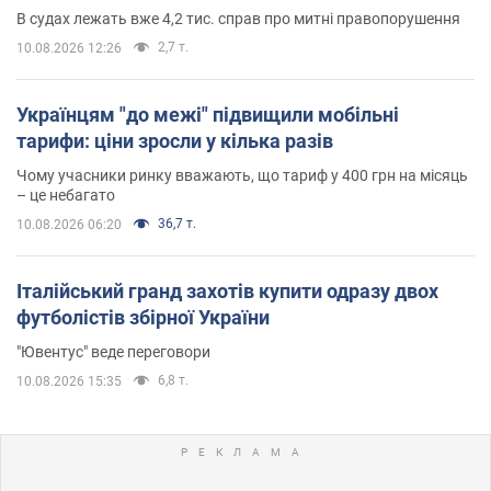
В судах лежать вже 4,2 тис. справ про митні правопорушення
2,7 т.
10.08.2026 12:26
Українцям "до межі" підвищили мобільні
тарифи: ціни зросли у кілька разів
Чому учасники ринку вважають, що тариф у 400 грн на місяць
– це небагато
36,7 т.
10.08.2026 06:20
Італійський гранд захотів купити одразу двох
футболістів збірної України
"Ювентус" веде переговори
6,8 т.
10.08.2026 15:35