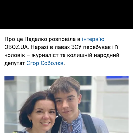
Про це Падалко розповіла в
інтерв’ю
OBOZ.UA. Наразі в лавах ЗСУ перебуває і її
чоловік – журналіст та колишній народний
депутат
Єгор Соболєв
.