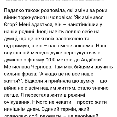
Падалко також розповіла, які зміни за роки
війни торкнулися її чоловіка: "Як змінився
Єгор? Мені здається, він – найстійкіший у
нашій родині. Іноді навіть ловлю себе на
думці, що це не я всіх заспокоюю та
підтримую, а він – нас і мене зокрема. Наш
внутрішній меседж дуже перегукується з
думкою з фільму "200 метрів до Авдіївки"
Мстислава Чернова. Там між бійцями звучить
сильна фраза: "А якщо це не все наше
життя?". Відколи я прийняла цю думку – що
війна не є всім нашим життям, стало значно
легше. Я перестала жити в режимі
очікування. Нічого не чекати – просто жити
нинішнім днем. Єдиний термін, який
дозволяю собі рахувати, – це дворічний