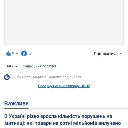
9
0
Підписатися
Теги
Редакційна політика
Шоу Oboz
Марічка Падалко поділилася...
Повернутися на головну OBOZ
Важливе
В Україні різко зросла кількість порушень на
митниці: які товари на сотні мільйонів вилучено