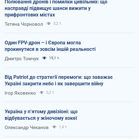
Полювання дронів і помилки цивільних: що
насправді підвищує шанси вижити у
прифронтових містах
Тетяна Чорновол
5,2 т.
Один FPV-дрон – і Європа могла
прокинутися в зовсім іншій реальності
Дмитро Томчук
19,1 т.
Від Patriot до стратегії перемоги: що заважає
Україні закрити небо і як завершити війну
Ігор Яковенко
5,2 т.
Україна у п’ятому дивізіоні: що
відбувається у жіночому хокеї
Олександр Чеканов
1,4 т.