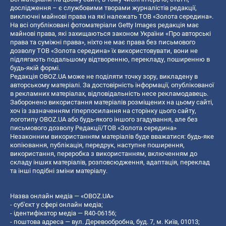
дослідження – є службовими творами журналістів редакції,
виключні майнові права на які належать ТОВ «Золота середина».
На всі опубліковані фотоматеріали Getty Images редакція має
майнові права, які захищаються законом України «Про авторські
права та суміжні права», ніхто не має права без письмового
дозволу ТОВ «Золота середина» їх використовувати, вони не
підлягають подальшому відтворенню, перекладу, поширенню в
будь-якій формі.
Редакція OBOZ.UA може не поділяти точку зору, викладену в
авторському матеріалі. За достовірність інформації, опублікованої
в рекламних матеріалах, відповідальність несе рекламодавець.
Заборонено використання матеріалів розміщених на цьому сайті,
хоч із зазначенням гіперпосилання на сторінку цього сайту,
логотипу OBOZ.UA або будь-якого іншого згадування, але без
письмового дозволу Редакції/ТОВ «Золота середина»
Незаконним використанням матеріалів буде вважатися: будь-яке
копiювання, публiкацiя, передрук, наступне поширення,
використання, переробка з використанням, включенням до
складу інших матеріалів, розповсюдження, адаптація, переклад
та інші подібні зміни матеріалу.
Назва онлайн медіа — «OBOZ.UA»
- суб'єкт у сфері онлайн медіа;
- ідентифікатор медіа — R40-06156;
- поштова адреса — вул. Деревообробна, буд. 7, м. Київ, 01013;