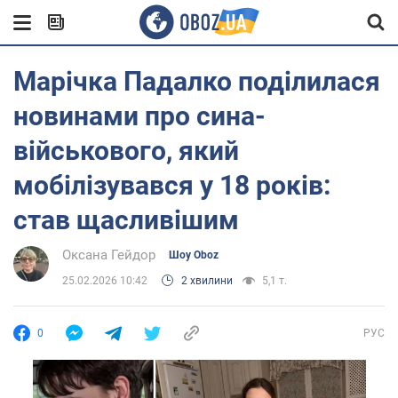
Марічка Падалко поділилася
новинами про сина-
військового, який
мобілізувався у 18 років:
став щасливішим
Оксана Гейдор
Шоу Oboz
25.02.2026 10:42
2 хвилини
5,1 т.
0
РУС