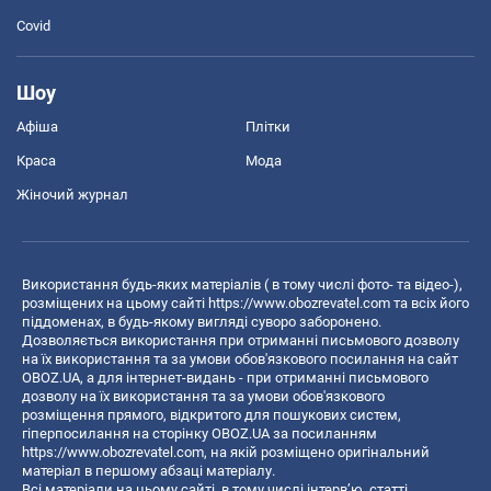
Covid
Шоу
Афіша
Плітки
Краса
Мода
Жіночий журнал
Використання будь-яких матеріалів ( в тому числі фото- та відео-),
розміщених на цьому сайті
https://www.obozrevatel.com
та всіх його
піддоменах, в будь-якому вигляді суворо заборонено.
Дозволяється використання при отриманні письмового дозволу
на їх використання та за умови обов'язкового посилання на сайт
OBOZ.UA, а для інтернет-видань - при отриманні письмового
дозволу на їх використання та за умови обов'язкового
розміщення прямого, відкритого для пошукових систем,
гіперпосилання на сторінку OBOZ.UA за посиланням
https://www.obozrevatel.com
, на якій розміщено оригінальний
матеріал в першому абзаці матеріалу.
Всі матеріали на цьому сайті, в тому числі інтерв’ю, статті,