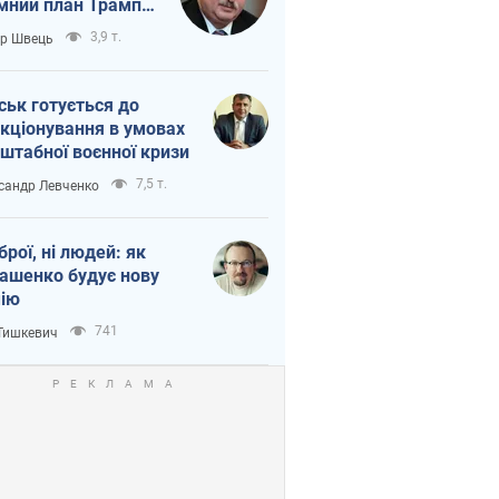
мний план Трампа
тіна?
3,9 т.
ор Швець
ськ готується до
кціонування в умовах
штабної воєнної кризи
7,5 т.
сандр Левченко
зброї, ні людей: як
ашенко будує нову
ію
741
 Тишкевич