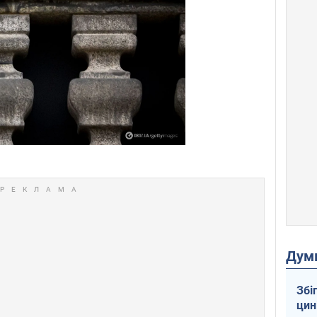
Дум
Збі
цин