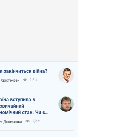
и закінчиться війна?
1,6 т.
 Хрістензен
аїна вступила в
звичайний
номічний стан. Чи є
тло вкінці тунелю?
1,2 т.
м Денисенко