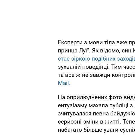
Експерти з мови тіла вже п
принца Луї". Як відомо, син
стає зіркою подібних заході
зухвалій поведінці. Тим ча
та все ж не завжди контрол
Mail.
На оприлюднених фото видно
ентузіазму махала публіці з 
зчитувалася певна байдужіст
серйозні зміни в житті. Теп
набагато більше уваги суспі