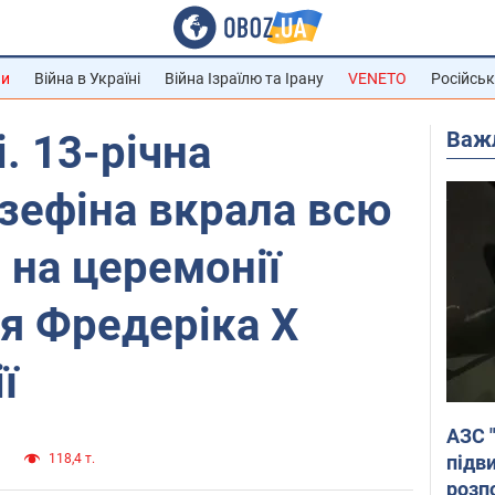
ни
Війна в Україні
Війна Ізраїлю та Ірану
VENETO
Російськ
Важ
і. 13-річна
зефіна вкрала всю
 на церемонії
я Фредеріка X
ї
АЗС 
підв
и
118,4 т.
розпо