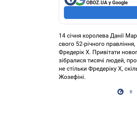
OBOZ.UA у Google
14 січня королева Данії Мар
свого 52-річного правління,
Фредерік Х. Привітати новог
зібралися тисячі людей, пр
не стільки Фредеріку Х, скіл
Жозефіні.
В