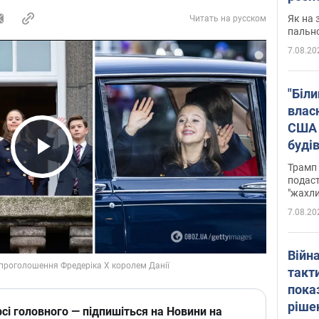
Як на 
Читать на русском
пальн
7.08.20
"Біли
влас
США 
буді
зали
Play Video
Трамп 
подаст
"жахли
7.08.20
Війн
такт
пока
ріше
сі головного — підпишіться на Новини на