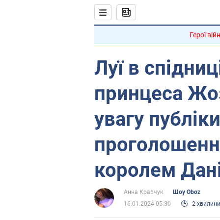
Герої вій
Луї в спідниц
принцеса Жо
увагу публіки
проголошенн
королем Дані
Анна Кравчук
Шоу Oboz
16.01.2024 05:30
2 хвилин