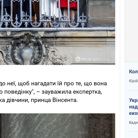
Кол
Юрій
до неї, щоб нагадати їй про те, що вона
поведінку", – зауважила експертка,
а дівчини, принца Вінсента.
Укр
над
еко
сві
Вади