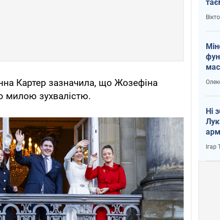
тає
і Пу
Вікт
Мін
фун
мас
анна Картер зазначила, що Жозефіна
Олек
єю милою зухвалістю.
Ні 
Лук
арм
Ігар