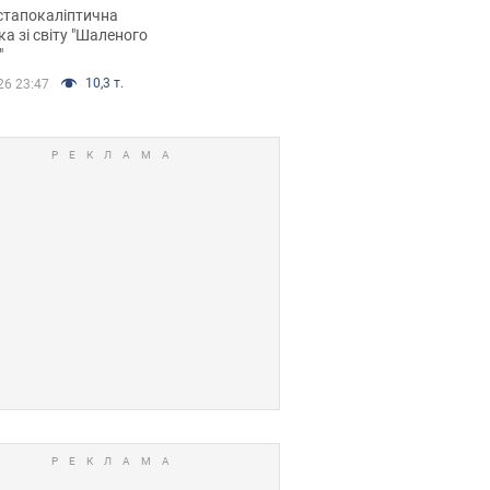
йських FPV-дронів.
стапокаліптична
ка зі світу "Шаленого
"
10,3 т.
26 23:47