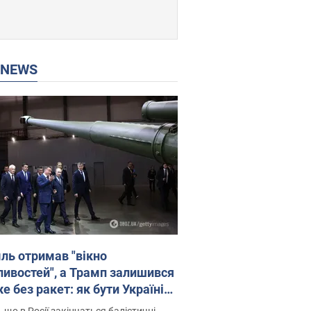
P NEWS
ль отримав "вікно
ивостей", а Трамп залишився
 без ракет: як бути Україні?
рв’ю з Мельником
 що в Росії закінчаться балістичні