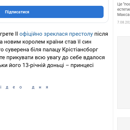
росі
Це "по
Фото
естети
Підписатися
Макса
7.08.20
грете ІІ
офіційно зреклася престолу
після
 а новим королем країни став її син
о суверена біля палацу Крістіансборг
оте прикувати всю увагу до себе вдалося
ьки його 13-річній доньці – принцесі
ідео дня