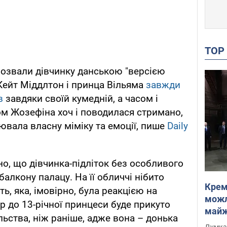
TO
розвали дівчинку данською "версією
 Кейт Міддлтон і принца Вільяма
завжди
в
завдяки своїй кумедній, а часом і
сом Жозефіна хоч і поводилася стримано,
ювала власну міміку та емоції, пише
Daily
, що дівчинка-підліток без особливого
балкону палацу. На її обличчі нібито
Крем
ь, яка, імовірно, була реакцією на
можл
ер до 13-річної принцеси буде прикуто
майже
льства, ніж раніше, адже вона – донька
Інте
Думка,