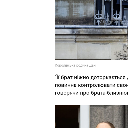
"Її брат ніжно доторкається 
повинна контролювати свою 
говорячи про брата-близнюк