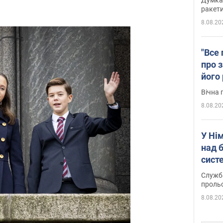
ракети
8.08.20
"Все 
про з
його
Київ
Вічна 
8.08.20
У Ні
над 
систе
Служба
проль
8.08.20