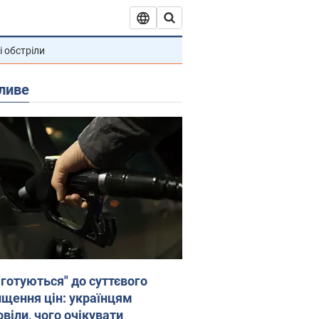
і обстріли
ливе
"готуються" до суттєвого
ищення цін: українцям
віли, чого очікувати