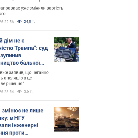
заправках уже змінили вартість
ого
24,0 т.
26 22:56
й дім не є
ністю Трампа": суд
зупинив
вництво бальної
 за $400 млн
вже заявив, що негайно
ь апеляцію а це
ве рішення"
3,6 т.
26 23:54
а змінює не лише
ику: в НГУ
зали інженерні
ння проти