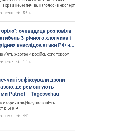
, вкрай небезпечна, наголосив експерт
5,6 т.
26 12:00
горіло": очевидиця розповіла
агибель 3-річного хлопчика і
 рідних внаслідок атаки РФ на
щину. Відео та фото
пам'ять жертвам російського терору
1,4 т.
26 12:07
меччині зафіксували дрони
базою, де ремонтують
ми Patriot – Tagesschau
 охорони зафіксувала шість
отів БПЛА
441
26 11:55