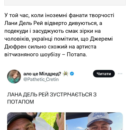
У той час, коли іноземні фанати творчості
Лани Дель Рей відверто дивуються, а
подекуди і засуджують смак зірки на
чоловіків, українці помітили, що Джеремі
Дюфрен сильно схожий на артиста
вітчизняного шоубізу – Потапа.