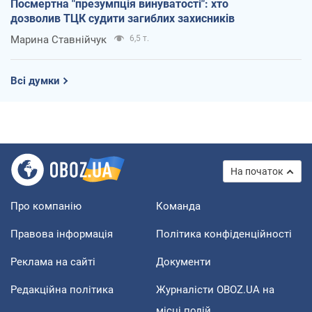
Посмертна "презумпція винуватості": хто
дозволив ТЦК судити загиблих захисників
Марина Ставнійчук
6,5 т.
Всі думки
На початок
Про компанію
Команда
Правова інформація
Політика конфіденційності
Реклама на сайті
Документи
Редакційна політика
Журналісти OBOZ.UA на
місці подій