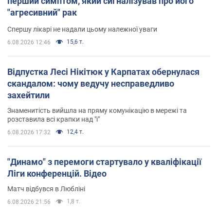
перший симптом, який сигналізував про його
"агресивний" рак
Спершу лікарі не надали цьому належної уваги
15,6 т.
6.08.2026 12:46
Відпустка Лесі Нікітюк у Карпатах обернулася
скандалом: чому ведучу несправедливо
захейтили
Знаменитість вийшла на пряму комунікацію в мережі та
розставила всі крапки над "і"
12,4 т.
6.08.2026 17:32
"Динамо" з перемоги стартувало у кваліфікації
Ліги конференцій. Відео
Матч відбувся в Любліні
1,8 т.
6.08.2026 21:56