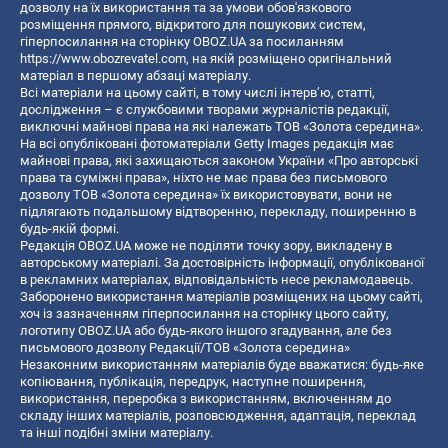
дозволу на їх використання та за умови обов'язкового
розміщення прямого, відкритого для пошукових систем,
гіперпосилання на сторінку OBOZ.UA за посиланням
https://www.obozrevatel.com
, на якій розміщено оригінальний
матеріал в першому абзаці матеріалу.
Всі матеріали на цьому сайті, в тому числі інтерв’ю, статті,
дослідження – є службовими творами журналістів редакції,
виключні майнові права на які належать ТОВ «Золота середина».
На всі опубліковані фотоматеріали Getty Images редакція має
майнові права, які захищаються законом України «Про авторські
права та суміжні права», ніхто не має права без письмового
дозволу ТОВ «Золота середина» їх використовувати, вони не
підлягають подальшому відтворенню, перекладу, поширенню в
будь-якій формі.
Редакція OBOZ.UA може не поділяти точку зору, викладену в
авторському матеріалі. За достовірність інформації, опублікованої
в рекламних матеріалах, відповідальність несе рекламодавець.
Заборонено використання матеріалів розміщених на цьому сайті,
хоч із зазначенням гіперпосилання на сторінку цього сайту,
логотипу OBOZ.UA або будь-якого іншого згадування, але без
письмового дозволу Редакції/ТОВ «Золота середина»
Незаконним використанням матеріалів буде вважатися: будь-яке
копiювання, публiкацiя, передрук, наступне поширення,
використання, переробка з використанням, включенням до
складу інших матеріалів, розповсюдження, адаптація, переклад
та інші подібні зміни матеріалу.