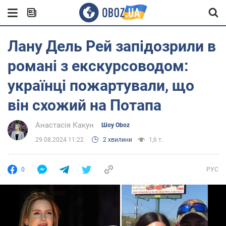
Лану Дель Рей запідозрили в
романі з екскурсоводом:
українці пожартували, що
він схожий на Потапа
Анастасія Какун
Шоу Oboz
29.08.2024 11:22
2 хвилини
1,6 т.
0
РУС